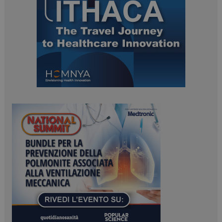
ARRAffinitySameSite
Sessione
Microsoft Corporation
.www.dailyhealthindustry.it
PHPSESSID
Sessione
PHP.net
www.dailyhealthindustry.it