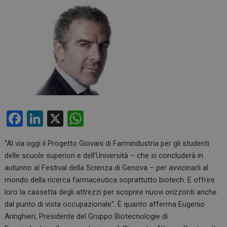
F
Li
X
W
a
n
h
“Al via oggi il Progetto Giovani di Farmindustria per gli studenti
ce
ke
at
delle scuole superiori e dell’Università – che si concluderà in
b
dI
s
autunno al Festival della Scienza di Genova – per avvicinarli al
o
n
A
mondo della ricerca farmaceutica soprattutto biotech. E offrire
loro la cassetta degli attrezzi per scoprire nuovi orizzonti anche
o
p
dal punto di vista occupazionale”. È quanto afferma Eugenio
k
p
Aringhieri, Presidente del Gruppo Biotecnologie di