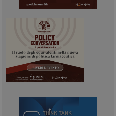
_ga
1 anno 1
Google LLC
mese
.dailyhealthindustry.it