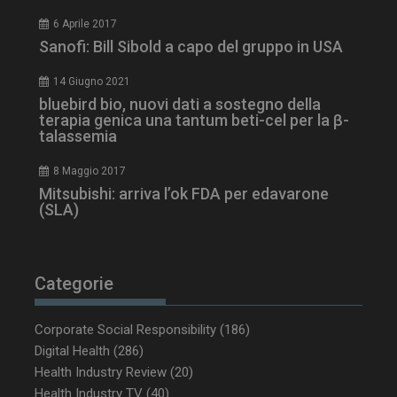
6 Aprile 2017
Sanofi: Bill Sibold a capo del gruppo in USA
14 Giugno 2021
bluebird bio, nuovi dati a sostegno della
terapia genica una tantum beti-cel per la β-
talassemia
8 Maggio 2017
Mitsubishi: arriva l’ok FDA per edavarone
_ga_Z2VT792F98
.dailyhealthindustry.it
1 anno 1
(SLA)
mese
Categorie
tracking-sites-
www.dailyhealthindustry.it
4
ironfish-tracking-
settimane
Corporate Social Responsibility
(186)
enable
2 giorni
Digital Health
(286)
Health Industry Review
(20)
Health Industry TV
(40)