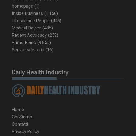
CookieScriptConsent
5 mesi 3
CookieScript
homepage
(1)
settimane
www.dailyhealthindustry.it
Inside Business
(1.150)
Lifescience People
(445)
Medical Device
(485)
Patient Advocacy
(258)
Primo Piano
(9.855)
Senza categoria
(16)
Daily Health Industry
Home
NOME
FORNITORE / DOMINIO
SCA
Chi Siamo
__Secure-ROLLOUT_TOKEN
.youtube.com
5 m
Contatti
sett
Privacy Policy