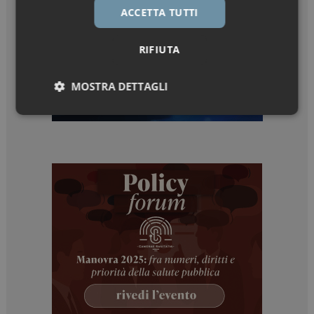
ACCETTA TUTTI
RIFIUTA
MOSTRA DETTAGLI
Necessari
Marketing
Necessari
Marketing
I cookie necessari contribuiscono a rendere fruibile il
sito web abilitandone funzionalità di base quali la
navigazione sulle pagine e l'accesso alle aree
protette del sito. Il sito web non è in grado di
funzionare correttamente senza questi cookie.
NOME
FORNITORE / DOMINIO
SCADENZA