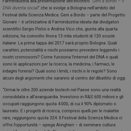
Farmindustria alla presentazione dell’incontro “
Geni a Bordo – Il
DNA diventa social
” che si svolge a Bologna nell’ambito del
Festival della Scienza Medica. Geni a Bordo – parte del Progetto
Giovani – è un’iniziativa di Farmindustria ideata dai divulgatori
scientifici Sergio Pistoi e Andrea Vico che, giunta alla quarta
edizione, ha coinvolto finora 13 mila studenti di 120 scuole
italiane. La prima tappa del 2017 sarà proprio Bologna. Quali
caratteri, potenzialità e rischi possiamo prevedere leggendo i
nostri cromosomi? Come funziona l’internet del DNA e quali
sono le applicazioni per la ricerca, la medicina, i farmaci, le
indagini forensi? Quali sono i limiti, i rischi e le regole? Sono
alcuni degli argomenti che saranno al centro del dibattito di oggi.
“Ormai le oltre 200 aziende biotech nel Paese sono una realtà
consolidata e all’avanguardia. Investono in R&S 600 milioni e gli
occupati raggiungono quota 4.000, di cui il 90% diplomato o
laureato. E i progetti di ricerca, compresi quelli per le malattie
rare, raggiungono quota 324. Il Festival della Scienza Medica ci
offre l’opportunità – spiega Aringhieri – di seminare cultura