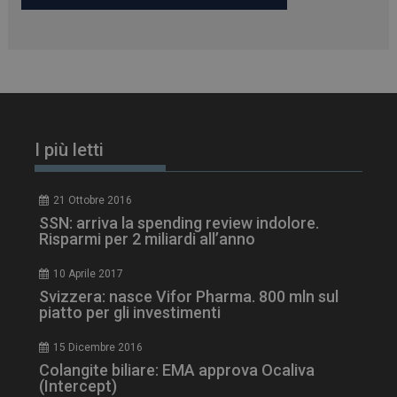
I più letti
21 Ottobre 2016
SSN: arriva la spending review indolore.
Risparmi per 2 miliardi all’anno
tracking-sites-
www.dailyhealthindustry.it
4
ironfish-session-id
settimane
2 giorni
10 Aprile 2017
Svizzera: nasce Vifor Pharma. 800 mln sul
piatto per gli investimenti
ARRAffinity
Sessione
Microsoft Corporation
15 Dicembre 2016
.www.dailyhealthindustry.it
Colangite biliare: EMA approva Ocaliva
(Intercept)