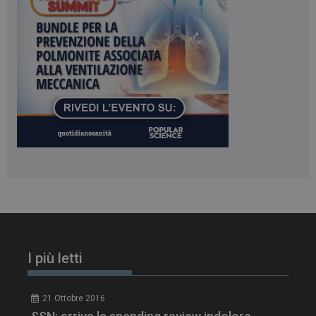
_ga_Z2VT792F98
.dailyhealthindustry.it
1 anno 1
mese
tracking-sites-
www.dailyhealthindustry.it
4
ironfish-tracking-
settimane
enable
2 giorni
CookieScriptConsent
5 mesi 3
CookieScript
settimane
www.dailyhealthindustry.it
I più letti
21 Ottobre 2016