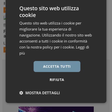
Il Comitato per i medicinali per uso umano dell’EMA,...
Questo sito web utilizza
Primo Piano
cookie
Questo sito web utilizza i cookie per
30 Luglio 2026
ironfish_distributor
migliorare la tua esperienza di
FAST-EU, AIFA aggiorna l’elenco dei Comitati etici
navigazione. Utilizzando il nostro sito web
aderenti
acconsenti a tutti i cookie in conformità
L’Agenzia ha pubblicato l’elenco aggiornato al 27 luglio dei...
con la nostra policy per i cookie.
Leggi di
Primo Piano
più
ACCETTA TUTTI
RIFIUTA
MOSTRA DETTAGLI
Necessari
Marketing