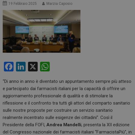
19 Febbraio 2025
Marzia Caposio
F
Li
X
W
a
n
h
“Di anno in anno è diventato un appuntamento sempre più atteso
ce
ke
at
e partecipato dai farmacisti italiani per la capacità di offrire un
b
dI
s
aggiornamento professionale di qualità e di stimolare la
o
n
A
riflessione e il confronto tra tutti gli attori del comparto sanitario
sulle nostre proposte per costruire un servizio sanitario
o
p
realmente incentrato sulle esigenze dei cittadini”. Così il
k
p
Presidente della FOFI,
Andrea Mandelli
, presenta la XII edizione
del Congresso nazionale dei farmacisti italiani “FarmacistaPiù”, in