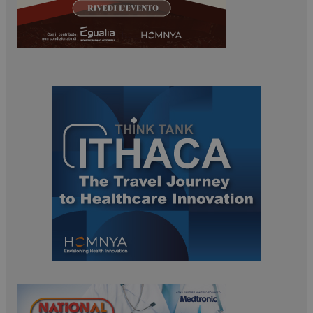
tracking-sites-
www.dailyhealthindustry.it
4
ironfish-session-id
settimane
2 giorni
ARRAffinity
Sessione
Microsoft Corporation
.www.dailyhealthindustry.it