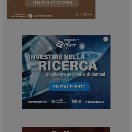
ARRAffinitySameSite
Sessione
Microsoft Corporation
.www.dailyhealthindustry.it