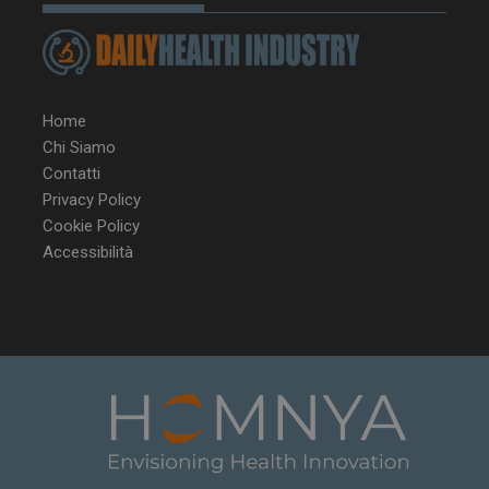
Home
YSC
Ses
Google LLC
Chi Siamo
.youtube.com
Contatti
Privacy Policy
Cookie Policy
VISITOR_INFO1_LIVE
5 m
Google LLC
Accessibilità
sett
.youtube.com