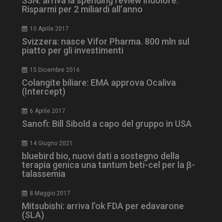
SSN: arriva la spending review indolore.
Risparmi per 2 miliardi all’anno
10 Aprile 2017
Svizzera: nasce Vifor Pharma. 800 mln sul
piatto per gli investimenti
15 Dicembre 2016
Colangite biliare: EMA approva Ocaliva
NOME
FORNITORE / DOMINIO
SCA
(Intercept)
__Secure-ROLLOUT_TOKEN
.youtube.com
5 m
sett
6 Aprile 2017
Sanofi: Bill Sibold a capo del gruppo in USA
14 Giugno 2021
bluebird bio, nuovi dati a sostegno della
terapia genica una tantum beti-cel per la β-
tracking-sites-ironfish-
www.dailyhealthindustry.it
talassemia
tracking-named-enable
sett
2 g
8 Maggio 2017
Mitsubishi: arriva l’ok FDA per edavarone
(SLA)