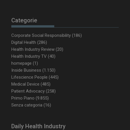
__Secure-YNID
.youtube.com
5 m
sett
Categorie
Corporate Social Responsibility
(186)
Digital Health
(286)
Health Industry Review
(20)
Health Industry TV
(40)
homepage
(1)
Inside Business
(1.150)
Lifescience People
(445)
Medical Device
(485)
VISITOR_PRIVACY_METADATA
5 m
YouTube
sett
.youtube.com
Patient Advocacy
(258)
Primo Piano
(9.855)
Senza categoria
(16)
Daily Health Industry