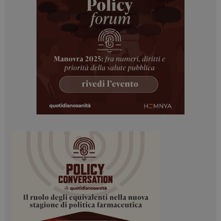
PHPSESSID
Sessione
PHP.net
www.dailyhealthindustry.it