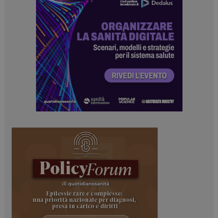
Necessari
Marketing
I cookie necessari contribuiscono a rendere fruibile il
sito web abilitandone funzionalità di base quali la
navigazione sulle pagine e l'accesso alle aree
protette del sito. Il sito web non è in grado di
funzionare correttamente senza questi cookie.
NOME
FORNITORE / DOMINIO
SCADENZA
_ga
1 anno 1
Google LLC
mese
.dailyhealthindustry.it