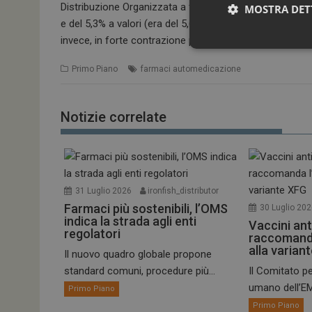
Distribuzione Organizzata a favore soprattutto delle 
MOSTRA DET
e del 5,3% a valori (era del 5,6% e del 5,1% rispettiva
invece, in forte contrazione per i corner GDO.
Primo Piano
farmaci automedicazione
Notizie correlate
I cookie necessari con
e l'accesso alle aree 
31 Luglio 2026
ironfish_distributor
Farmaci più sostenibili, l’OMS
NOME
30 Luglio 20
indica la strada agli enti
Vaccini ant
_ga
regolatori
raccomand
alla varian
Il nuovo quadro globale propone
standard comuni, procedure più...
Il Comitato pe
umano dell’EM
Primo Piano
Primo Piano