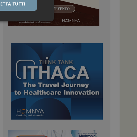
ETTA TUTTI
igazione sulle pagine
kie.
 Google Universal
nificativo del
tilizzato da Google.
stinguere utenti
o in modo casuale
uso in ogni richiesta
colare i dati di
apporti di analisi dei