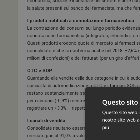
economica, sociale e industriale del settore e delle carat
la salute presenti sul banco del farmacista, ma che fa
I prodotti notificati a connotazione farmaceutica
La contrazione dei consumi sul lungo periodo evidenzia a
connotazione farmaceutica (integratori, erboristici, om
Questi prodotti erodono quote di mercato ai farmaci se
consolidato e che si conferma anche nel 2018: +2,6% e
milioni di confezioni) e dei fatturati (per un giro d’affar
OTC e SOP
Guardando alle vendite delle due categorie in cui è suddi
specialità di automedicazione o OTC e i farmaci SOP, si
restano sostanzialmente stabili, per quanto di segno ne
per i secondi (-0,9%) mentre i fatturati presentano u
Questo sito 
registrare un +3,3% – rispetto al debole +1,0% dei SOP.
Questo sito web ut
nostro sito web ac
I canali di vendita
più
Consolidate risultano essere le dinamiche competitive tr
mercato pari al 91,0% a volumi e al 92,4% a valori. Dim