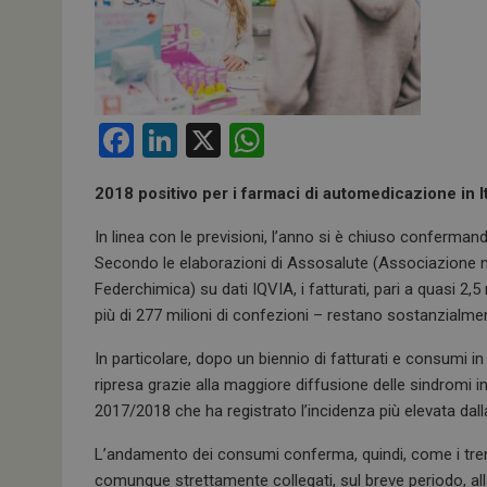
F
Li
X
W
a
n
h
2018 positivo per i farmaci di automedicazione in It
ce
ke
at
b
dI
s
In linea con le previsioni, l’anno si è chiuso conferman
Secondo le elaborazioni di Assosalute (Associazione n
o
n
A
Federchimica) su dati IQVIA, i fatturati, pari a quasi 2,
o
p
più di 277 milioni di confezioni – restano sostanzialmen
k
p
In particolare, dopo un biennio di fatturati e consumi 
ripresa grazie alla maggiore diffusione delle sindromi i
2017/2018 che ha registrato l’incidenza più elevata dal
L’andamento dei consumi conferma, quindi, come i tren
comunque strettamente collegati, sul breve periodo, alla