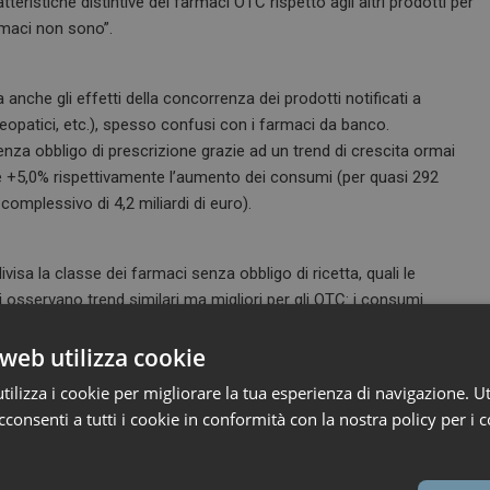
teristiche distintive dei farmaci OTC rispetto agli altri prodotti per
rmaci non sono”.
nche gli effetti della concorrenza dei prodotti notificati a
eopatici, etc.), spesso confusi con i farmaci da banco.
nza obbligo di prescrizione grazie ad un trend di crescita ormai
 +5,0% rispettivamente l’aumento dei consumi (per quasi 292
i complessivo di 4,2 miliardi di euro).
visa la classe dei farmaci senza obbligo di ricetta, quali le
 osservano trend similari ma migliori per gli OTC: i consumi
gativo, per i primi (-0,2%) e sono in contrazione, seppur di misura,
n andamento decisamente più dinamico per gli OTC – che fanno
web utilizza cookie
ilizza i cookie per migliorare la tua esperienza di navigazione. Ut
consenti a tutti i cookie in conformità con la nostra policy per i c
a i diversi canali di vendita: la farmacia detiene una quota di
inuisce lievemente la quota di mercato dei corner della Grande