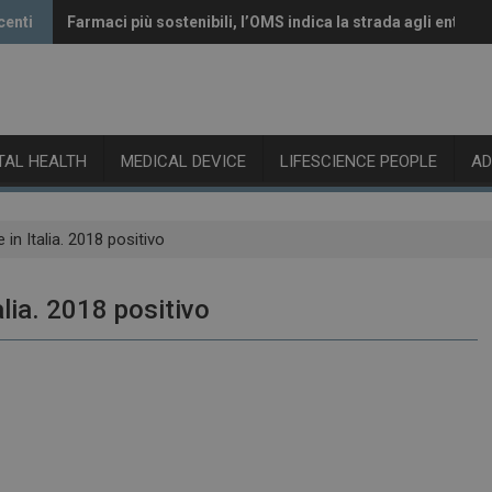
centi
Farmaci più sostenibili, l’OMS indica la strada agli enti reg
Vaccini anti-Covid, il CHMP raccomanda l’aggiornamento 
ITAL HEALTH
MEDICAL DEVICE
LIFESCIENCE PEOPLE
A
in Italia. 2018 positivo
lia. 2018 positivo