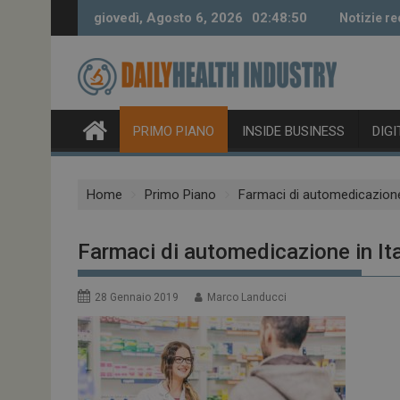
Skip
giovedì, Agosto 6, 2026
02:48:51
Notizie re
to
content
PRIMO PIANO
INSIDE BUSINESS
DIG
Home
Primo Piano
Farmaci di automedicazione 
Farmaci di automedicazione in Ita
28 Gennaio 2019
Marco Landucci