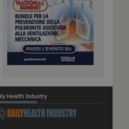
ome piattaforma di
el carico, questo
una sessione di
e gestite dallo
te sul linguaggio
erico utilizzato per
tente. Normalmente è
 il modo in cui
er il sito, ma un
di accesso per un
cazione per
 visitatore.
i Web eseguiti sulla
e utilizzato per il
i che le richieste
stradate allo stesso
ily Health Industry
zione.
gle Analytics per
azione per abilitare