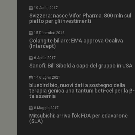
CookieScriptConse
10 Aprile 2017
Svizzera: nasce Vifor Pharma. 800 mln sul
piatto per gli investimenti
15 Dicembre 2016
NOME
Colangite biliare: EMA approva Ocaliva
(Intercept)
__Secure-ROLLOU
6 Aprile 2017
Sanofi: Bill Sibold a capo del gruppo in USA
tracking-sites-ironf
tracking-named-en
14 Giugno 2021
__Secure-YNID
bluebird bio, nuovi dati a sostegno della
terapia genica una tantum beti-cel per la β-
talassemia
8 Maggio 2017
VISITOR_PRIVACY_
Mitsubishi: arriva l’ok FDA per edavarone
(SLA)