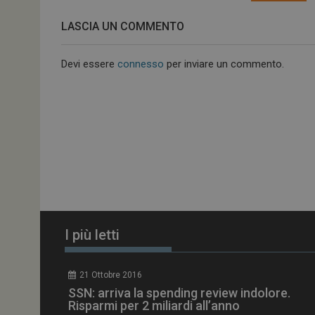
ARRAffinitySameSit
LASCIA UN COMMENTO
Devi essere
connesso
per inviare un commento.
PHPSESSID
tracking-sites-
ironfish-session-id
ARRAffinity
I più letti
_ga_Z2VT792F98
21 Ottobre 2016
tracking-sites-
SSN: arriva la spending review indolore.
ironfish-tracking-
enable
Risparmi per 2 miliardi all’anno