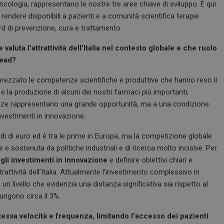
oncologia, rappresentano le nostre tre aree chiave di sviluppo. È qui
ndere disponibili a pazienti e a comunità scientifica terapie
rd di prevenzione, cura e trattamento.
aluta l’attrattività dell’Italia nel contesto globale e che ruolo
lead?
apprezzato le competenze scientifiche e produttive che hanno reso il
 la produzione di alcuni dei nostri farmaci più importanti,
lenze rappresentano una grande opportunità, ma a una condizione
investimenti in innovazione.
ardi di euro ed è tra le prime in Europa, ma la competizione globale
 e sostenuta da politiche industriali e di ricerca molto incisive. Per
gli investimenti in innovazione
e definire obiettivi chiari e
trattività dell’Italia. Attualmente l’investimento complessivo in
 un livello che evidenzia una distanza significativa sia rispetto al
iungono circa il 3%.
 stessa velocità e frequenza, limitando l’accesso dei pazienti