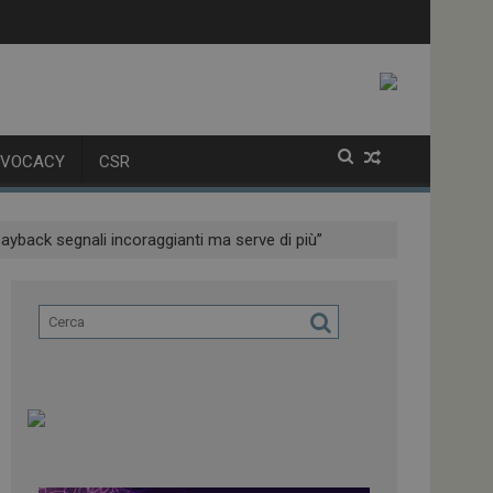
olatori
alla variante XFG
DVOCACY
CSR
Payback segnali incoraggianti ma serve di più”