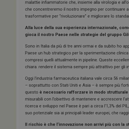
malattie infiammatorie che, insieme alla virologia e all’
che concentreremo il nostro impegno per continuare a re
trasformative per “rivoluzionare” e migliorare lo standa
Alla luce della sua esperienza internazionale, come v
gioca il nostro Paese nelle strategie del gruppo Gi
Sono in Italia da più di tre anni ormai e da subito ho 
Paese un hub strategico per la sperimentazione clinica e
compresi quelli attualmente in pipeline. Queste eccel
chiara: rendere il sistema sempre più attrattivo per gli 
Oggi l’industria farmaceutica italiana vale circa 56 mili
– soprattutto con Stati Uniti e Asia – è sempre più forte
questo
è necessario rafforzare in modo strutturale 
misurabili con l’obiettivo di mantenere e accrescere l’at
ricerca e sviluppo nel Paese è pari a circa l’1,3% del PIL,
suo potenziale sia ai principali leader europei, che ragg
Il rischio è che l’innovazione non arrivi più con la