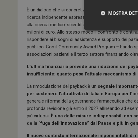
È un dialogo che si concretizza anche oltre la sperimen
MOSTRA DET
ricerca indipendente espresse dalla comunità scientifi
alla ricerca medico-scientifica italiana, in 14 anni abbi
milioni di euro. Allo stesso modo il confronto è contin
rispondere ai bisogni di assistenza e supporto dei pazi
pubblico. Con il Community Award Program – bando spe
associazioni pazienti e il terzo settore finanziando oltr
L’ultima finanziaria prevede una riduzione del pa
insufficiente: quanto pesa l’attuale meccanismo di
La rimodulazione del payback è un
segnale importante
I cookie necessari con
e l'accesso alle aree 
per sostenere l’attrattività di Italia e Europa per l
NOME
generale riforma della governance farmaceutica che dev
profonda revisione già entro il 2027 allineando ad esempi
_ga
più virtuosi.
È una delle misure indispensabili non solo
della “fuga dell’innovazione” dal Paese e più in gen
Il nuovo contesto internazionale impone infatti di