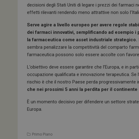
decisioni degli Stati Uniti di legare i prezzi dei farmaci
effetti rilevanti rendendo meno attrattive non solo l’Ital
ARRAffinitySameSit
Serve agire a livello europeo per avere regole stabil
dei farmaci innovativi, semplificando ad esempio i
la farmaceutica come asset industriale strategico.
PHPSESSID
sembra penalizzare la competitività del comparto farmac
farmaceutica possono solo essere accolte con favore se
L’obiettivo deve essere garantire che l’Europa, e in parti
occupazione qualificata e innovazione terapeutica. Se l’
tracking-sites-
ironfish-session-id
rischio è che il nostro Paese perda progressivamente i
che nei prossimi 5 anni la perdita per il continente 
ARRAffinity
È un momento decisivo per difendere un settore strateg
Europa.
_ga_Z2VT792F98
tracking-sites-
Primo Piano
ironfish-tracking-