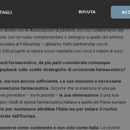
tazione dei nostri farmaci con il sostegno alle necessità di
RIFIUTA
TAGLI
ACC
ca. Con il nostro Fellowship Program, bando di concorso dedicato
amo finanziato 479 progetti di ricerca indipendente per oltre 12
Necessari
Marketing
uo anche con le Associazioni di pazienti, con cui collaboriamo per
enti, con un ruolo complementare e sinergico a quello del settore
culare al Fellowship – abbiamo fatto partnership con le
e 250 progetti di natura socio-sanitaria con circa 6 milioni di euro.
yback farmaceutico, da più parti considerata comunque
 payback sulle scelte strategiche di un’azienda farmaceutica?
Necessari
Marketing
, ma non ancora sufficiente.
La sua revisione è necessaria
tribuiscono a rendere fruibile il sito web abilitandone funzionalità di base quali la nav
protette del sito. Il sito web non è in grado di funzionare correttamente senza questi coo
’innovazione farmaceutica.
Occorre che si inserisca in una più
FORNITORE / DOMINIO
SCADENZA
DESCRIZIONE
e prevedere – tra le priorità –
la sua eliminazione
o una sua
o i livelli di spesa farmaceutica italiana a quella dei Paesi europei
1 anno 1
Questo nome di cookie è associato a
Google LLC
mese
Analytics, che è un aggiornamento sig
.dailyhealthindustry.it
 per mantenere attrattiva l’Italia ma per evitare il rischio
servizio di analisi più comunemente u
Questo cookie viene utilizzato per di
erale dall’Europa.
unici assegnando un numero generat
come identificatore del cliente. È incl
di pagina in un sito e utilizzato per cal
 muoversi come continente e non solo come Italia.
Le recenti