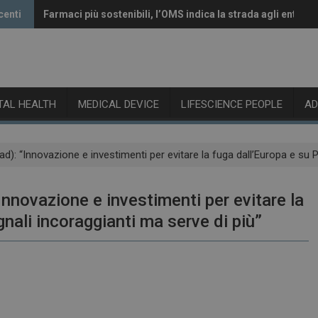
centi
Farmaci più sostenibili, l’OMS indica la strada agli enti reg
Vaccini anti-Covid, il CHMP raccomanda l’aggiornamento 
ITAL HEALTH
MEDICAL DEVICE
LIFESCIENCE PEOPLE
A
ad): “Innovazione e investimenti per evitare la fuga dall’Europa e su 
Innovazione e investimenti per evitare la
nali incoraggianti ma serve di più”