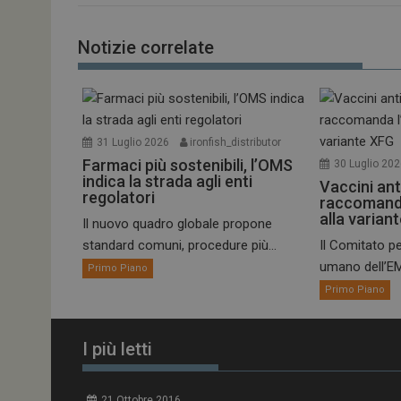
enable
CookieScriptConse
Notizie correlate
NOME
31 Luglio 2026
ironfish_distributor
Farmaci più sostenibili, l’OMS
30 Luglio 20
__Secure-ROLLOU
indica la strada agli enti
Vaccini ant
regolatori
raccomand
alla varian
tracking-sites-ironf
Il nuovo quadro globale propone
tracking-named-en
standard comuni, procedure più...
Il Comitato pe
umano dell’EM
__Secure-YNID
Primo Piano
Primo Piano
I più letti
VISITOR_PRIVACY_
21 Ottobre 2016