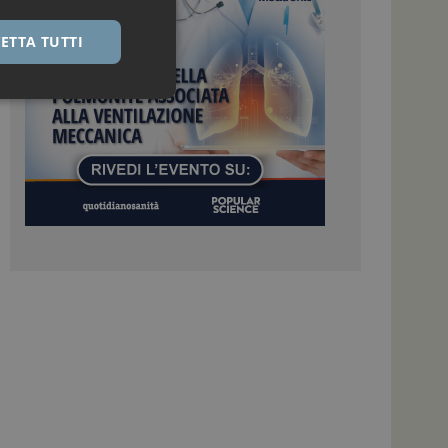
ETTA TUTTI
igazione sulle pagine
kie.
 Google Universal
nificativo del
tilizzato da Google.
stinguere utenti
o in modo casuale
uso in ogni richiesta
colare i dati di