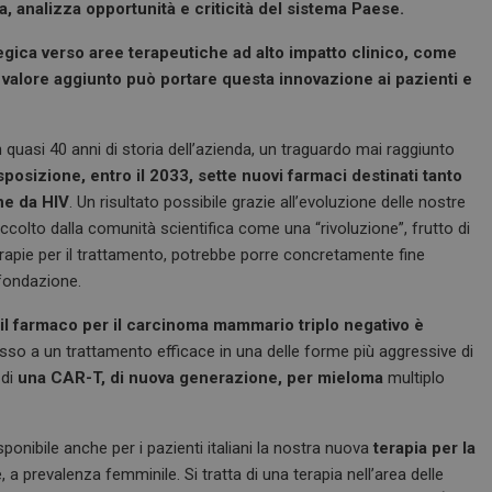
ia, analizza opportunità e criticità del sistema Paese.
ategica verso aree terapeutiche ad alto impatto clinico, come
e valore aggiunto può portare questa innovazione ai pazienti e
 in quasi 40 anni di storia dell’azienda, un traguardo mai raggiunto
osizione, entro il 2033, sette nuovi farmaci destinati tanto
ne da HIV
. Un risultato possibile grazie all’evoluzione delle nostre
ccolto dalla comunità scientifica come una “rivoluzione”, frutto di
terapie per il trattamento, potrebbe porre concretamente fine
a fondazione.
il farmaco per il carcinoma mammario triplo negativo è
cesso a un trattamento efficace in una delle forme più aggressive di
 di
una CAR-T, di nuova generazione, per mieloma
multiplo
ponibile anche per i pazienti italiani la nostra nuova
terapia per la
 a prevalenza femminile. Si tratta di una terapia nell’area delle