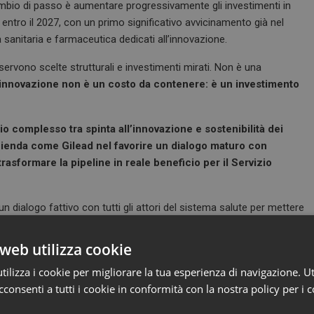
bio di passo è aumentare progressivamente gli investimenti in
IL entro il 2027, con un primo significativo avvicinamento già nel
 sanitaria e farmaceutica dedicati all’innovazione.
servono scelte strutturali e investimenti mirati. Non è una
innovazione non è un costo da contenere: è un investimento
io complesso tra spinta all’innovazione e sostenibilità dei
azienda come Gilead nel favorire un dialogo maturo con
trasformare la pipeline in reale beneficio per il Servizio
n dialogo fattivo con tutti gli attori del sistema salute per mettere
ente possibile con un’attenzione anche alla sua sostenibilità. È un
regolatorie italiane che ha portato a lavorare insieme a modelli di
web utilizza cookie
 clinico e sistemico delle terapie e non sul loro costo. È un
ilizza i cookie per migliorare la tua esperienza di navigazione. Ut
italiana coinvolta pienamente nella sperimentazione delle nostre
consenti a tutti i cookie in conformità con la nostra policy per i c
le competenze e la crescita professionale di ricercatori e medici
 sanitario.