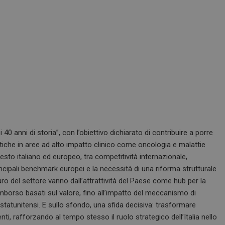
i 40 anni di storia”, con l’obiettivo dichiarato di contribuire a porre
utiche in aree ad alto impatto clinico come oncologia e malattie
sto italiano ed europeo, tra competitività internazionale,
rincipali benchmark europei e la necessità di una riforma strutturale
uro del settore vanno dall’attrattività del Paese come hub per la
imborso basati sul valore, fino all’impatto del meccanismo di
statunitensi. E sullo sfondo, una sfida decisiva: trasformare
nti, rafforzando al tempo stesso il ruolo strategico dell’Italia nello