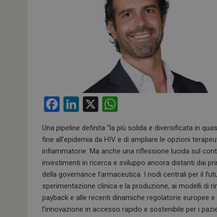
F
Li
X
W
a
n
h
Una pipeline definita “la più solida e diversificata in quas
ce
ke
at
fine all’epidemia da HIV e di ampliare le opzioni terape
b
dI
s
infiammatorie. Ma anche una riflessione lucida sul conte
o
n
A
investimenti in ricerca e sviluppo ancora distanti dai p
della governance farmaceutica. I nodi centrali per il fut
o
p
sperimentazione clinica e la produzione, ai modelli di r
k
p
payback e alle recenti dinamiche regolatorie europee e 
l’innovazione in accesso rapido e sostenibile per i pazie