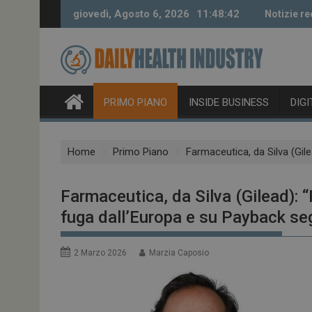
Skip
giovedì, Agosto 6, 2026
11:48:43
Notizie re
to
content
PRIMO PIANO
INSIDE BUSINESS
DIG
Home
Primo Piano
Farmaceutica, da Silva (Gile
Farmaceutica, da Silva (Gilead): “
fuga dall’Europa e su Payback seg
2 Marzo 2026
Marzia Caposio