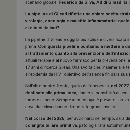
scenario globale.
Federico da Silva, Ad di Gilead Ital
La pipeline di Gilead riflette una chiara scelta str
virologia, oncologia e malattie infiammatorie: qual
ai clinici italiani?
La pipeline di Gilead è oggi la più solida e diversificata
prima.
Con questa pipeline puntiamo a mettere a disp
al trattamento quanto alla prevenzione dell’infezio
attuali terapie e al nuovo farmaco per la prevenzione, a
17 anni di ricerca Gilead. Una svolta che, insieme alle 
all’epidemia da HIV, l’obiettivo dell’azienda fin dalla su
Sull’altro nostro fronte, quello dell’oncologia,
nel 2027 
destinato alla prima linea
, dando la possibilità di ac
tumore al seno. Sempre in oncologia è previsto l’arrivo
dove dati clinici hanno dimostrato grandi risultati.
Nel corso del 2026,
per avvicinarci nel tempo, sarà dis
colangite biliare primitiva
, patologia rara autoimmune,