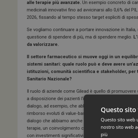
alle terapie più avanzate.
Un esempio concreto di cam
medicinali innovativi fino ad avvicinarsi allo 0,6% del P
2026, fissando al tempo stesso target espliciti di spesa
Se vogliamo continuare a portare innovazione in Italia, 
questione di spendere di più, ma di spendere meglio.
L’
da valorizzare.
Il settore farmaceutico si muove oggi in un equilibr
sistemi sanitari: quale ruolo può e deve avere un’
istituzioni, comunità scientifica e stakeholder, per 
Sanitario Nazionale?
Il ruolo di aziende come Gilead è quello di promuovere u
a disposizione dei pazienti l’innovazione il più rapidam
dialogo, ad esempio, che abbiamo avuto con le autorità 
Questo sito 
rimborso evoluti di value-based pricing basati sul valore
Questo sito web ut
dialogo che abbiamo anche con la comunità scientifica 
nostro sito web ac
terapie, un coinvolgimento che consente di valorizzare 
più
con investimenti significativi nelle strutture del Sistema