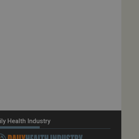
vizio Cookie-
e di consenso sui
 il banner dei cookie
tamente.
a YouTube per la
 della
enza utente
ll'applicazione per
 solo in caso di
rovider WelfareLink.
a Youtube per
 dell'utente per i
nei siti; può anche
l sito web sta
chia versione
ily Health Industry
to per memorizzare
 dell'utente per la
gistra i dati sul
do a varie politiche