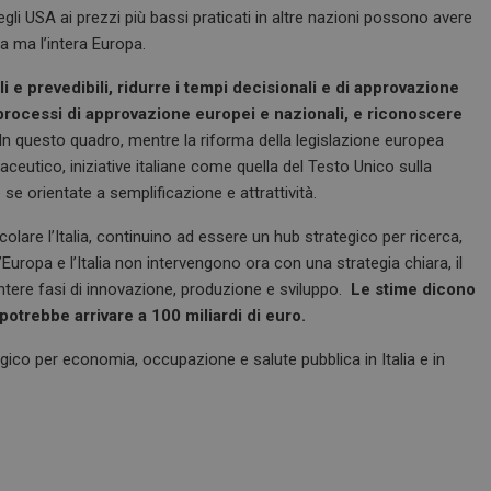
visitatori, sessioni e campagne per i r
 negli USA ai prezzi più bassi praticati in altre nazioni possono avere
siti.
ia ma l’intera Europa.
e
Sessione
Quando si utilizza Microsoft Azure c
Microsoft Corporation
hosting e si abilita il bilanciamento d
.www.dailyhealthindustry.it
cookie garantisce che le richieste di 
i e prevedibili, ridurre i tempi decisionali e di approvazione
navigazione del visitatore siano sempr
 processi di approvazione europei e nazionali, e riconoscere
stesso server nel cluster.
In questo quadro, mentre la riforma della legislazione europea
Sessione
Cookie generato da applicazioni basa
PHP.net
PHP. Si tratta di un identificatore gen
www.dailyhealthindustry.it
eutico, iniziative italiane come quella del Testo Unico sulla
mantenere le variabili di sessione u
un numero generato in modo casuale,
 orientate a semplificazione e attrattività.
viene utilizzato può essere specifico p
buon esempio è mantenere uno stato 
colare l’Italia, continuino ad essere un hub strategico per ricerca,
utente tra le pagine.
Europa e l’Italia non intervengono ora con una strategia chiara, il
www.dailyhealthindustry.it
4
Questo cookie è impostato dall'appli
settimane
assegnare un identificatore generico al
ntere fasi di innovazione, produzione e sviluppo.
Le stime dicono
2 giorni
potrebbe arrivare a 100 miliardi di euro.
Sessione
Questo cookie viene impostato dai sit
Microsoft Corporation
piattaforma cloud Windows Azure. Vien
.www.dailyhealthindustry.it
ico per economia, occupazione e salute pubblica in Italia e in
bilanciamento del carico per assicurars
della pagina del visitatore vengano in
server in qualsiasi sessione di naviga
.dailyhealthindustry.it
1 anno 1
Questo cookie viene utilizzato da Goo
mese
mantenere lo stato della sessione.
www.dailyhealthindustry.it
4
Questo cookie è impostato dall'applic
settimane
il sistema di tracking anonimo.