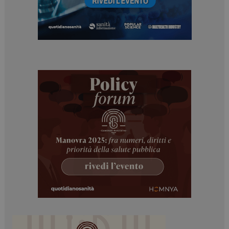
PHPSESSID
Sessione
PHP.net
www.dailyhealthindustry.it