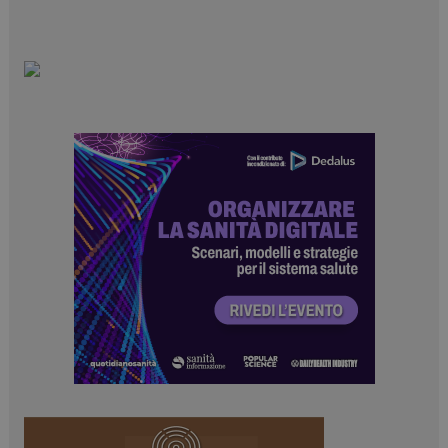
Necessari
Marketing
I cookie necessari contribuiscono a rendere fruibile il
sito web abilitandone funzionalità di base quali la
navigazione sulle pagine e l'accesso alle aree
protette del sito. Il sito web non è in grado di
funzionare correttamente senza questi cookie.
NOME
FORNITORE / DOMINIO
SCADENZA
_ga
1 anno 1
Google LLC
mese
.dailyhealthindustry.it