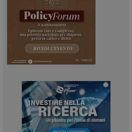
ARRAffinitySameSite
Sessione
Microsoft Corporation
.www.dailyhealthindustry.it