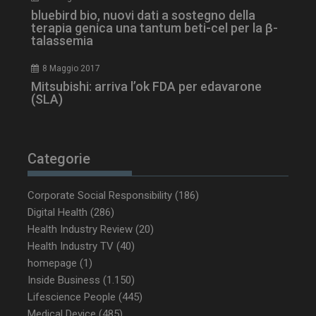
__Secure-YNID
.youtube.com
5 m
sett
bluebird bio, nuovi dati a sostegno della
terapia genica una tantum beti-cel per la β-
talassemia
8 Maggio 2017
Mitsubishi: arriva l’ok FDA per edavarone
(SLA)
Categorie
VISITOR_PRIVACY_METADATA
5 m
YouTube
sett
.youtube.com
Corporate Social Responsibility
(186)
Digital Health
(286)
Health Industry Review
(20)
Health Industry TV
(40)
homepage
(1)
Inside Business
(1.150)
Lifescience People
(445)
Medical Device
(485)