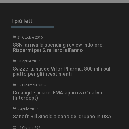
I più letti
21 Ottobre 2016
NOME
FORNITORE / DOMINIO
SCA
SSN: arriva la spending review indolore.
__Secure-ROLLOUT_TOKEN
.youtube.com
5 m
Risparmi per 2 miliardi all’anno
sett
10 Aprile 2017
Svizzera: nasce Vifor Pharma. 800 mln sul
piatto per gli investimenti
15 Dicembre 2016
tracking-sites-ironfish-
www.dailyhealthindustry.it
Colangite biliare: EMA approva Ocaliva
tracking-named-enable
sett
(Intercept)
2 g
6 Aprile 2017
Sanofi: Bill Sibold a capo del gruppo in USA
14 Giugno 2021