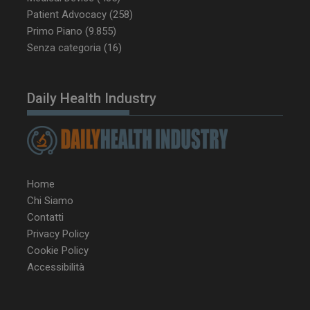
Patient Advocacy
(258)
Primo Piano
(9.855)
Senza categoria
(16)
YSC
Ses
Google LLC
.youtube.com
Daily Health Industry
VISITOR_INFO1_LIVE
5 m
Google LLC
sett
.youtube.com
Home
Chi Siamo
Contatti
Privacy Policy
Cookie Policy
Accessibilità