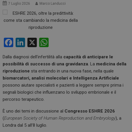
7 Luglio 2026
Marco Landucci
F
Li
X
W
a
n
h
Dalla diagnosi dell’infertilità alla
capacità di anticipare le
ce
ke
at
possibilità di successo di una gravidanza
. La
medicina della
b
dI
s
riproduzione
sta entrando in una nuova fase, nella quale
o
n
A
biomarcatori, analisi molecolari e Intelligenza Artificiale
possono aiutare specialisti e pazienti a leggere sempre prima i
o
p
segnali biologici che influenzano lo sviluppo embrionale e il
k
p
percorso terapeutico.
È uno dei temi in discussione al
Congresso ESHRE 2026
(
European Society of Human Reproduction and Embryology
), a
Londra dal 5 all’8 luglio.