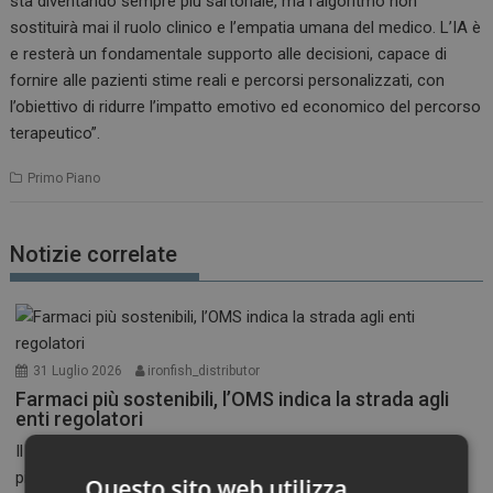
sta diventando sempre più sartoriale, ma l’algoritmo non
sostituirà mai il ruolo clinico e l’empatia umana del medico. L’IA è
e resterà un fondamentale supporto alle decisioni, capace di
fornire alle pazienti stime reali e percorsi personalizzati, con
l’obiettivo di ridurre l’impatto emotivo ed economico del percorso
terapeutico”.
Primo Piano
Notizie correlate
31 Luglio 2026
ironfish_distributor
Farmaci più sostenibili, l’OMS indica la strada agli
enti regolatori
Il nuovo quadro globale propone standard comuni, procedure
più...
Questo sito web utilizza