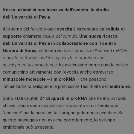
Verso un’analisi non invasiva dell’ovocita: lo studio
dell’Università di Pavia
All’interno del follicolo ogni
ovocita
è circondato da
cellule di
supporto
chiamate
cellule del cumulo
.
Una nuova ricerca
dell’Università di Pavia in collaborazione con il centro
Genera di Roma,
intitolata
Human cumulus cell-derived miRNAs
regulate pathways underlying oocyte maturation and
developmental competence
, ha evidenziato come queste cellule
comunichino attivamente con l’ovocita anche attraverso
minuscole molecole – i microRNA
– che possono
influenzarne lo sviluppo e le primissime fasi di vita dell’
embrione.
Sono stati valutati
24 di questi microRNA
che hanno un ruolo
chiave: alcuni sono coinvolti nel momento in cui l’embrione
“accende” per la prima volta il proprio patrimonio genetico. Se
questo passaggio non avviene correttamente, lo sviluppo
embrionale può arrestarsi.