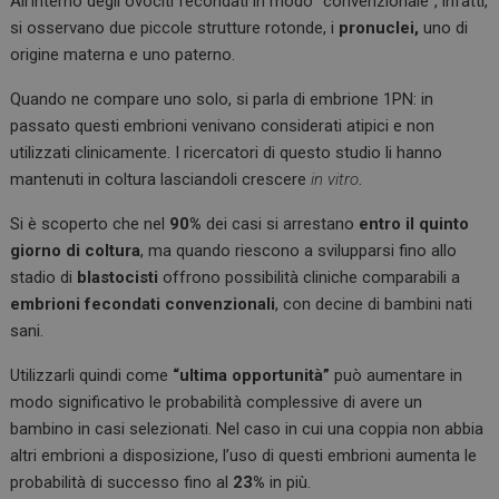
All’interno degli ovociti fecondati in modo “convenzionale”, infatti,
si osservano due piccole strutture rotonde, i
pronuclei,
uno di
origine materna e uno paterno.
Quando ne compare uno solo, si parla di embrione 1PN: in
passato questi embrioni venivano considerati atipici e non
utilizzati clinicamente. I ricercatori di questo studio li hanno
mantenuti in coltura lasciandoli crescere
in vitro
.
Si è scoperto che nel
90%
dei casi si arrestano
entro il quinto
giorno di coltura
, ma quando riescono a svilupparsi fino allo
stadio di
blastocisti
offrono possibilità cliniche comparabili a
embrioni fecondati convenzionali
, con decine di bambini nati
sani.
Utilizzarli quindi come
“ultima opportunità”
può aumentare in
modo significativo le probabilità complessive di avere un
bambino in casi selezionati. Nel caso in cui una coppia non abbia
altri embrioni a disposizione, l’uso di questi embrioni aumenta le
probabilità di successo fino al
23%
in più.