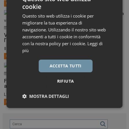
Primo Piano
cookie
Questo sito web utilizza i cookie per
migliorare la tua esperienza di
30 Luglio 2026
ironfish_distributor
navigazione. Utilizzando il nostro sito web
Vaccini anti-Covid, il CHMP raccomanda
acconsenti a tutti i cookie in conformità
l’aggiornamento alla variante XFG
con la nostra policy per i cookie.
Leggi di
Il Comitato per i medicinali per uso umano dell’EMA,...
più
Primo Piano
ACCETTA TUTTI
30 Luglio 2026
ironfish_distributor
FAST-EU, AIFA aggiorna l’elenco dei Comitati etici
RIFIUTA
aderenti
L’Agenzia ha pubblicato l’elenco aggiornato al 27 luglio dei...
MOSTRA DETTAGLI
Primo Piano
Necessari
Marketing