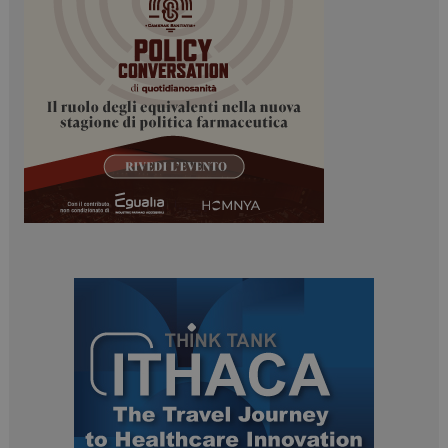
tracking-sites-
www.dailyhealthindustry.it
4
ironfish-session-id
settimane
2 giorni
ARRAffinity
Sessione
Microsoft Corporation
.www.dailyhealthindustry.it
_ga_Z2VT792F98
.dailyhealthindustry.it
1 anno 1