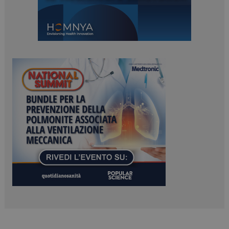
mese
tracking-sites-
www.dailyhealthindustry.it
4
ironfish-tracking-
settimane
enable
2 giorni
CookieScriptConsent
5 mesi 3
CookieScript
settimane
www.dailyhealthindustry.it