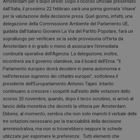
Amsterdam per il dopo Brexit. Dopo il ricorso ufficiale presentato
b
dI
s
dall’Italia, il prossimo 22 febbraio sarà una prima giornata ‘chiave’
o
n
A
per la valutazione della decisione presa. Quel giorno, infatti, una
delegazione della Commissione Ambiente del Parlamento UE,
o
p
guidata dall’italiano Giovanni La Via del Partito Popolare, farà un
k
p
sopralluogo per verificare se la sede provvisoria offerta da
Amsterdam è in grado o meno di assicurare l’immediata
continuità operativa dell’Agenzia. La delegazione, inoltre,
incontrerà sia il governo olandese, sia il board dell’Ema. “Il
Parlamento europeo dovrà decidere in piena autonomia e
nell’interesse supremo dei cittadini europei”, sottolinea il
presidente dell’Europarlamento Antonio Tajani. Intanto
continuano a crescere i sospetti sull’esito delle votazioni dello
scorso 20 novembre, quando, dopo il terzo scrutinio, si arrivò al
lancio della monetina che decretò la vittoria per Amsterdam.
Ebbene, al momento, sembra che non solo manchi il verbale delle
tre votazioni necessario per la tracciabilità della decisione
amministrativa, ma non si troverebbero neppure le schede
utilizzate per esprimere le preferenze. Tutti elementi che