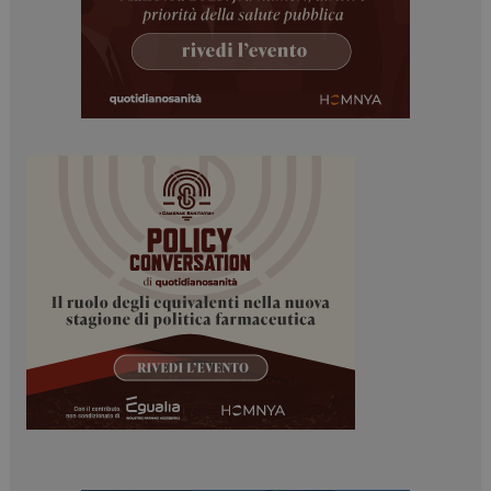
ARRAffinitySameSite
Sessione
Microsoft Corporation
.www.dailyhealthindustry.it