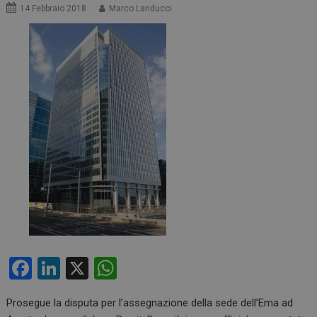
14 Febbraio 2018
Marco Landucci
F
Li
X
W
a
n
h
Prosegue la disputa per l’assegnazione della sede dell’Ema ad
ce
ke
at