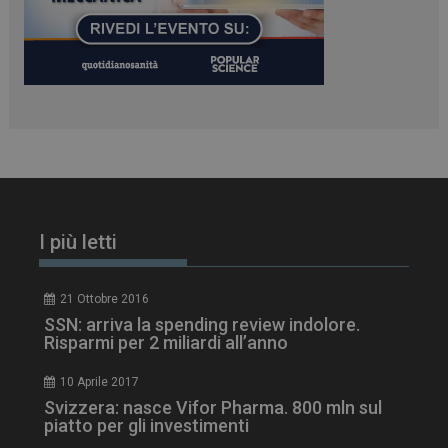
tracking-sites-
www.dailyhealthindustry.it
4
ironfish-session-id
settimane
2 giorni
ARRAffinity
Sessione
Microsoft Corporation
I più letti
.www.dailyhealthindustry.it
21 Ottobre 2016
SSN: arriva la spending review indolore.
Risparmi per 2 miliardi all’anno
10 Aprile 2017
Svizzera: nasce Vifor Pharma. 800 mln sul
piatto per gli investimenti