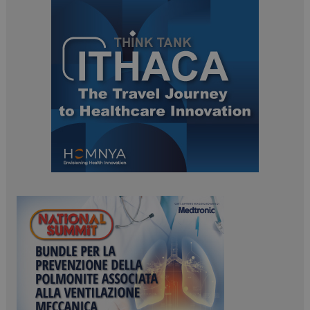
PHPSESSID
Sessione
PHP.net
www.dailyhealthindustry.it