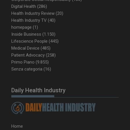
Digital Health
(286)
Health Industry Review
(20)
Health Industry TV
(40)
homepage
(1)
Inside Business
(1.150)
Lifescience People
(445)
Medical Device
(485)
Patient Advocacy
(258)
Primo Piano
(9.855)
NOME
FORNITORE / DOMINIO
SCA
Senza categoria
(16)
__Secure-ROLLOUT_TOKEN
.youtube.com
5 m
sett
Daily Health Industry
tracking-sites-ironfish-
www.dailyhealthindustry.it
tracking-named-enable
sett
2 g
Home