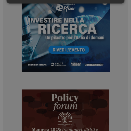
Necessari
Marketing
Necessari
Marketing
I cookie necessari contribuiscono a rendere fruibile il
sito web abilitandone funzionalità di base quali la
navigazione sulle pagine e l'accesso alle aree
protette del sito. Il sito web non è in grado di
funzionare correttamente senza questi cookie.
NOME
FORNITORE / DOMINIO
SCADENZA
_ga
1 anno 1
Google LLC
mese
.dailyhealthindustry.it