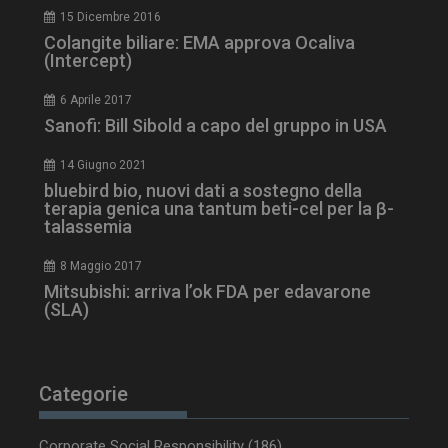
15 Dicembre 2016
Colangite biliare: EMA approva Ocaliva
(Intercept)
_ga_Z2VT792F98
.dailyhealthindustry.it
1 anno 1
mese
6 Aprile 2017
Sanofi: Bill Sibold a capo del gruppo in USA
14 Giugno 2021
bluebird bio, nuovi dati a sostegno della
tracking-sites-
www.dailyhealthindustry.it
4
terapia genica una tantum beti-cel per la β-
ironfish-tracking-
settimane
enable
2 giorni
talassemia
8 Maggio 2017
Mitsubishi: arriva l’ok FDA per edavarone
(SLA)
CookieScriptConsent
5 mesi 3
CookieScript
settimane
www.dailyhealthindustry.it
Categorie
Corporate Social Responsibility
(186)