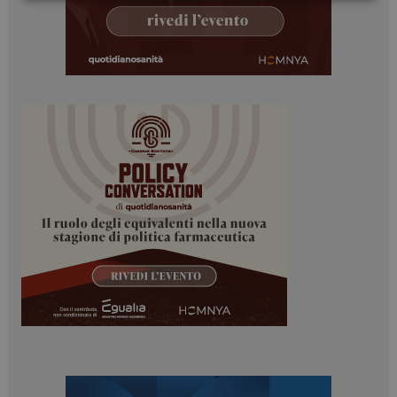
Necessari
Marketing
Necessari
Marketing
I cookie necessari contribuiscono a rendere fruibile il
sito web abilitandone funzionalità di base quali la
navigazione sulle pagine e l'accesso alle aree
protette del sito. Il sito web non è in grado di
funzionare correttamente senza questi cookie.
NOME
FORNITORE / DOMINIO
SCADENZA
_ga
1 anno 1
Google LLC
mese
.dailyhealthindustry.it