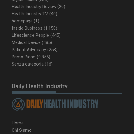
Health Industry Review
(20)
Health Industry TV
(40)
homepage
(1)
_ga_Z2VT792F98
.dailyhealthindustry.it
1 anno 1
mese
Inside Business
(1.150)
Lifescience People
(445)
Medical Device
(485)
Patient Advocacy
(258)
tracking-sites-
www.dailyhealthindustry.it
4
Primo Piano
(9.855)
ironfish-tracking-
settimane
enable
2 giorni
Senza categoria
(16)
Daily Health Industry
CookieScriptConsent
5 mesi 3
CookieScript
settimane
www.dailyhealthindustry.it
Home
Chi Siamo