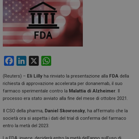
F
Li
X
W
a
n
h
(Reuters) –
Eli Lilly
ha rinviato la presentazione alla
FDA
della
ce
ke
at
richiesta di approvazione accelerata per donanemab, il suo
b
dI
s
farmaco sperimentale contro la
Malattia di Alzheimer
. Il
o
n
A
processo era stato avviato alla fine del mese di ottobre 2021.
o
p
Il CSO della pharma,
Daniel Skovronsky
, ha affermato che la
k
p
società ora si aspetta i dati del trial di conferma del farmaco
entro la metà del 2023.
La FDA, invece, deciderà entro la metà dell’anno sull’uso di