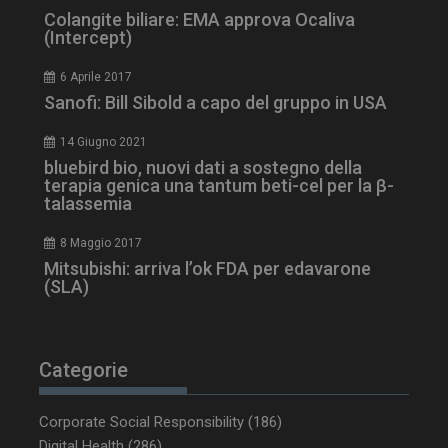
Colangite biliare: EMA approva Ocaliva
(Intercept)
6 Aprile 2017
Sanofi: Bill Sibold a capo del gruppo in USA
tracking-sites-
www.dailyhealthindustry.it
4
ironfish-session-id
settimane
2 giorni
14 Giugno 2021
bluebird bio, nuovi dati a sostegno della
terapia genica una tantum beti-cel per la β-
talassemia
ARRAffinity
Sessione
Microsoft Corporation
.www.dailyhealthindustry.it
8 Maggio 2017
Mitsubishi: arriva l’ok FDA per edavarone
(SLA)
Categorie
Corporate Social Responsibility
(186)
Digital Health
(286)