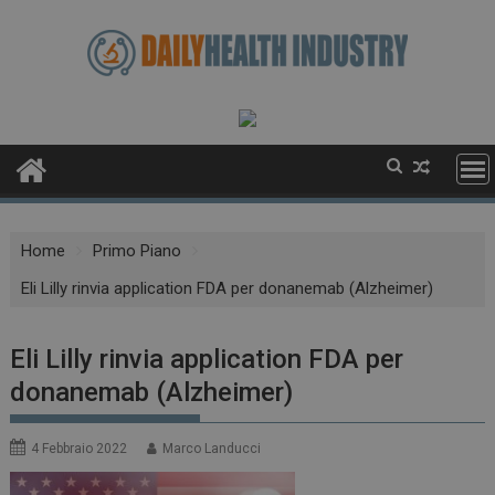
Skip
to
content
Home
Primo Piano
Eli Lilly rinvia application FDA per donanemab (Alzheimer)
Eli Lilly rinvia application FDA per
donanemab (Alzheimer)
4 Febbraio 2022
Marco Landucci