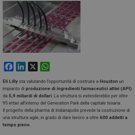
F
Li
X
W
a
n
h
Eli Lilly
sta valutando l’opportunità di costruire a
Houston
un
ce
ke
at
impianto di
produzione di ingredienti farmaceutici attivi (API)
b
dI
s
da
5,9 miliardi di dollari
. La struttura si estenderebbe per oltre
o
n
A
95 ettari all’interno del Generation Park della capitale texana.
Il progetto della pharma di Indianapolis prevede la costruzione di
o
p
una struttura agile, in grado di dare lavoro a oltre
600 addetti a
k
p
tempo pieno.