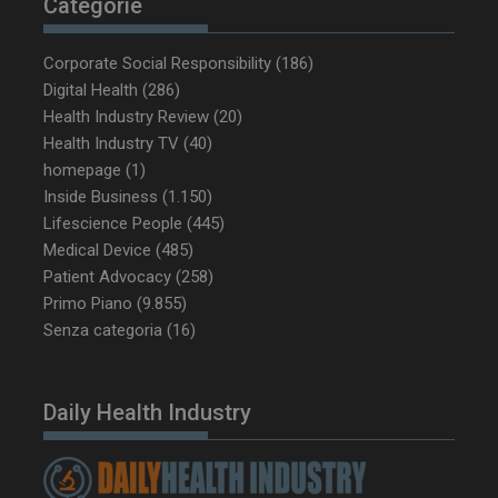
Categorie
Corporate Social Responsibility
(186)
Digital Health
(286)
Health Industry Review
(20)
_ga_Z2VT792F98
.dailyhealthindustry.it
1 anno 1
mese
Health Industry TV
(40)
homepage
(1)
Inside Business
(1.150)
Lifescience People
(445)
Medical Device
(485)
tracking-sites-
www.dailyhealthindustry.it
4
ironfish-tracking-
settimane
Patient Advocacy
(258)
enable
2 giorni
Primo Piano
(9.855)
Senza categoria
(16)
CookieScriptConsent
5 mesi 3
CookieScript
settimane
www.dailyhealthindustry.it
Daily Health Industry