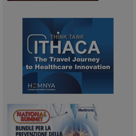
ARRAffinitySameSite
Sessione
Microsoft Corporation
.www.dailyhealthindustry.it