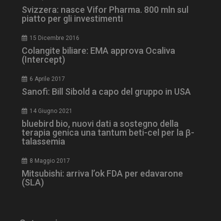
Svizzera: nasce Vifor Pharma. 800 mln sul
piatto per gli investimenti
15 Dicembre 2016
Colangite biliare: EMA approva Ocaliva
(Intercept)
tracking-sites-
www.dailyhealthindustry.it
4
6 Aprile 2017
ironfish-session-id
settimane
2 giorni
Sanofi: Bill Sibold a capo del gruppo in USA
14 Giugno 2021
bluebird bio, nuovi dati a sostegno della
ARRAffinity
Sessione
Microsoft Corporation
terapia genica una tantum beti-cel per la β-
.www.dailyhealthindustry.it
talassemia
8 Maggio 2017
Mitsubishi: arriva l’ok FDA per edavarone
(SLA)