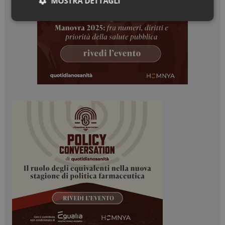
MOSTRA DETTAGLI
Necessari
Marketing
Necessari
Marketing
I cookie necessari contribuiscono a rendere fruibile il
sito web abilitandone funzionalità di base quali la
navigazione sulle pagine e l'accesso alle aree
protette del sito. Il sito web non è in grado di
funzionare correttamente senza questi cookie.
NOME
FORNITORE / DOMINIO
SCADENZA
_ga
1 anno 1
Google LLC
mese
.dailyhealthindustry.it