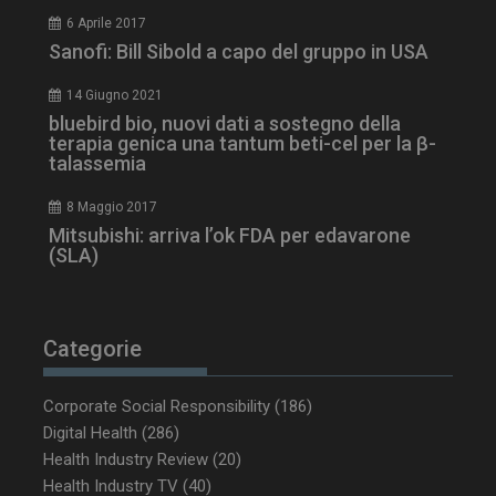
6 Aprile 2017
Sanofi: Bill Sibold a capo del gruppo in USA
ARRAffinity
Sessione
Microsoft Corporation
14 Giugno 2021
.www.dailyhealthindustry.it
bluebird bio, nuovi dati a sostegno della
terapia genica una tantum beti-cel per la β-
talassemia
8 Maggio 2017
Mitsubishi: arriva l’ok FDA per edavarone
(SLA)
Categorie
Corporate Social Responsibility
(186)
_ga_Z2VT792F98
.dailyhealthindustry.it
1 anno 1
Digital Health
(286)
mese
Health Industry Review
(20)
Health Industry TV
(40)