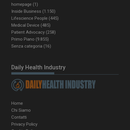
homepage
(1)
Inside Business
(1.150)
tracking-sites-
www.dailyhealthindustry.it
4
ironfish-tracking-
settimane
Lifescience People
(445)
enable
2 giorni
Medical Device
(485)
Patient Advocacy
(258)
Primo Piano
(9.855)
Senza categoria
(16)
CookieScriptConsent
5 mesi 3
CookieScript
settimane
www.dailyhealthindustry.it
Daily Health Industry
Home
Chi Siamo
Contatti
Privacy Policy