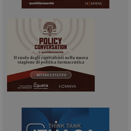
Necessari
Marketing
I cookie necessari contribuiscono a rendere fruibile il
sito web abilitandone funzionalità di base quali la
navigazione sulle pagine e l'accesso alle aree
protette del sito. Il sito web non è in grado di
funzionare correttamente senza questi cookie.
NOME
FORNITORE / DOMINIO
SCADENZA
_ga
1 anno 1
Google LLC
mese
.dailyhealthindustry.it