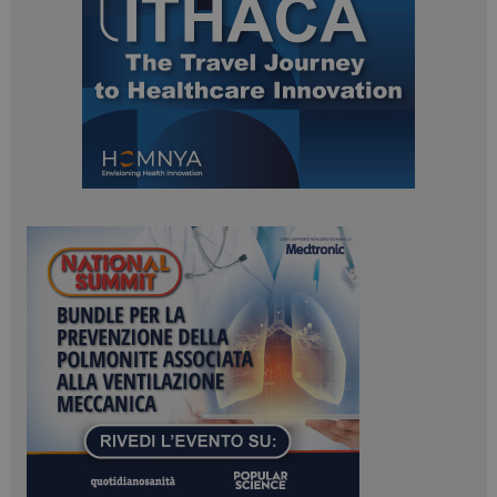
ARRAffinitySameSite
Sessione
Microsoft Corporation
.www.dailyhealthindustry.it