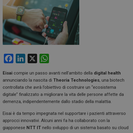
F
Li
X
W
a
n
h
Eisai
compie un passo avanti nell’ambito della
digital health
ce
ke
at
annunciando la nascita di
Theoria Technologies
, una biotech
b
dI
s
controllata che avrà l’obiettivo di costruire un “ecosistema
o
n
A
digitale” finalizzato a migliorare la vita delle persone affette da
demenza, indipendentemente dallo stadio della malattia.
o
p
k
p
Eisai è da tempo impegnata nel supportare i pazienti attraverso
approcci innovativi. Alcuni anni fa ha collaborato con la
giapponese
NTT IT
nello sviluppo di un sistema basato su cloud