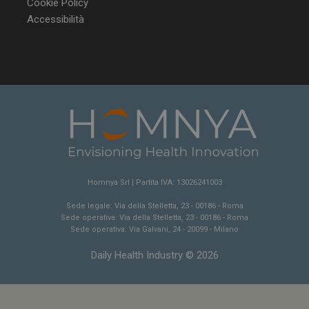
Cookie Policy
Accessibilità
NOME
FORNITORE / DOMINIO
SCA
__Secure-ROLLOUT_TOKEN
.youtube.com
5 m
sett
tracking-sites-ironfish-
www.dailyhealthindustry.it
tracking-named-enable
sett
Homnya Srl | Partita IVA: 13026241003
2 g
Sede legale: Via della Stelletta, 23 - 00186 - Roma
Sede operativa: Via della Stelletta, 23 - 00186 - Roma
Sede operativa: Via Galvani, 24 - 20099 - Milano
Daily Health Industry © 2026
__Secure-YNID
.youtube.com
5 m
sett