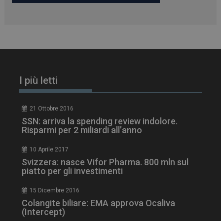
PHPSESSID
Sessione
PHP.net
www.dailyhealthindustry.it
I più letti
21 Ottobre 2016
SSN: arriva la spending review indolore.
Risparmi per 2 miliardi all’anno
10 Aprile 2017
Svizzera: nasce Vifor Pharma. 800 mln sul
piatto per gli investimenti
15 Dicembre 2016
Colangite biliare: EMA approva Ocaliva
tracking-sites-
www.dailyhealthindustry.it
4
(Intercept)
ironfish-session-id
settimane
2 giorni