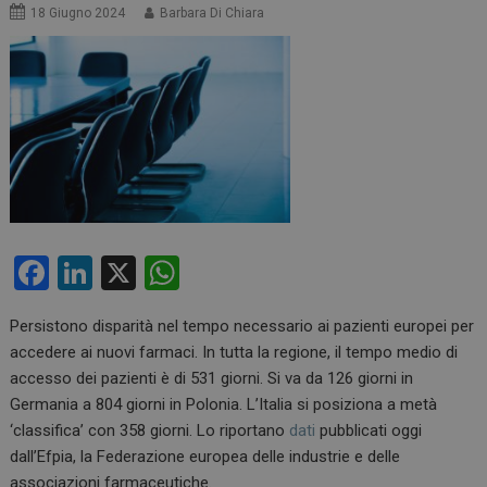
18 Giugno 2024
Barbara Di Chiara
F
Li
X
W
a
n
h
Persistono disparità nel tempo necessario ai pazienti europei per
ce
ke
at
accedere ai nuovi farmaci.
In tutta la regione, il tempo medio di
b
dI
s
accesso dei pazienti è di 531 giorni.
Si va da 126 giorni in
o
n
A
Germania a 804 giorni in Polonia. L’Italia si posiziona a metà
‘classifica’ con 358 giorni. Lo riportano
dati
pubblicati oggi
o
p
dall’Efpia, la Federazione europea delle industrie e delle
k
p
associazioni farmaceutiche.