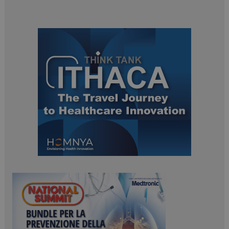
tracking-sites-
www.dailyhealthindustry.it
4
ironfish-session-id
settimane
2 giorni
ARRAffinity
Sessione
Microsoft Corporation
.www.dailyhealthindustry.it