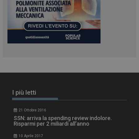
_ga_Z2VT792F98
.dailyhealthindustry.it
1 anno 1
mese
I più letti
tracking-sites-
www.dailyhealthindustry.it
4
21 Ottobre 2016
ironfish-tracking-
settimane
enable
2 giorni
SSN: arriva la spending review indolore.
Risparmi per 2 miliardi all’anno
10 Aprile 2017