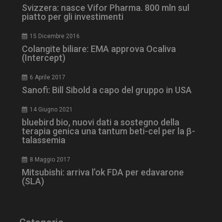
CookieScriptConsent
5 mesi 3
CookieScript
Svizzera: nasce Vifor Pharma. 800 mln sul
settimane
www.dailyhealthindustry.it
piatto per gli investimenti
15 Dicembre 2016
Colangite biliare: EMA approva Ocaliva
(Intercept)
6 Aprile 2017
Sanofi: Bill Sibold a capo del gruppo in USA
14 Giugno 2021
bluebird bio, nuovi dati a sostegno della
terapia genica una tantum beti-cel per la β-
talassemia
8 Maggio 2017
Mitsubishi: arriva l’ok FDA per edavarone
(SLA)
NOME
FORNITORE / DOMINIO
SCA
__Secure-ROLLOUT_TOKEN
.youtube.com
5 m
sett