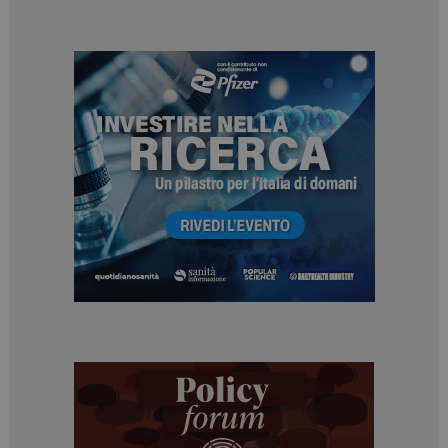
_ga
1 anno 1
Google LLC
mese
.dailyhealthindustry.it