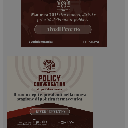
ARRAffinitySameSite
Sessione
Microsoft Corporation
.www.dailyhealthindustry.it
PHPSESSID
Sessione
PHP.net
www.dailyhealthindustry.it