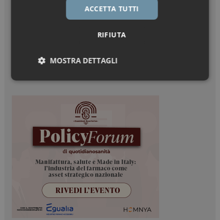
ACCETTA TUTTI
RIFIUTA
MOSTRA DETTAGLI
Necessari
Marketing
Necessari
Marketing
I cookie necessari contribuiscono a rendere fruibile il
sito web abilitandone funzionalità di base quali la
navigazione sulle pagine e l'accesso alle aree
protette del sito. Il sito web non è in grado di
funzionare correttamente senza questi cookie.
NOME
FORNITORE / DOMINIO
SCADENZA