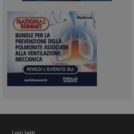
_ga_Z2VT792F98
.dailyhealthindustry.it
1 anno 1
mese
tracking-sites-
www.dailyhealthindustry.it
4
ironfish-tracking-
settimane
enable
2 giorni
CookieScriptConsent
5 mesi 3
CookieScript
settimane
www.dailyhealthindustry.it
I più letti