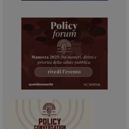
ARRAffinitySameSite
Sessione
Microsoft Corporation
.www.dailyhealthindustry.it
PHPSESSID
Sessione
PHP.net
www.dailyhealthindustry.it