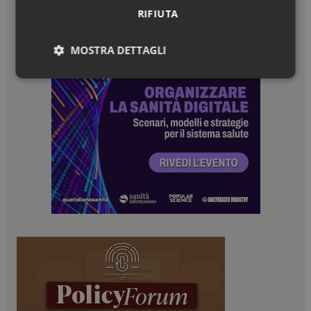
RIFIUTA
MOSTRA DETTAGLI
Necessari
Marketing
Necessari
Marketing
I cookie necessari contribuiscono a rendere fruibile il
sito web abilitandone funzionalità di base quali la
navigazione sulle pagine e l'accesso alle aree
protette del sito. Il sito web non è in grado di
funzionare correttamente senza questi cookie.
NOME
FORNITORE / DOMINIO
SCADENZA
_ga
1 anno 1
Google LLC
mese
.dailyhealthindustry.it