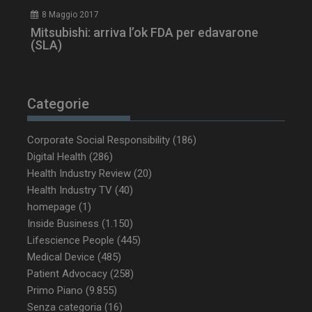
8 Maggio 2017
Mitsubishi: arriva l’ok FDA per edavarone
tracking-sites-ironfish-
www.dailyhealthindustry.it
tracking-named-enable
sett
(SLA)
2 g
Categorie
__Secure-YNID
.youtube.com
5 m
Corporate Social Responsibility
(186)
sett
Digital Health
(286)
Health Industry Review
(20)
Health Industry TV
(40)
homepage
(1)
Inside Business
(1.150)
Lifescience People
(445)
Medical Device
(485)
Patient Advocacy
(258)
Primo Piano
(9.855)
Senza categoria
(16)
VISITOR_PRIVACY_METADATA
5 m
YouTube