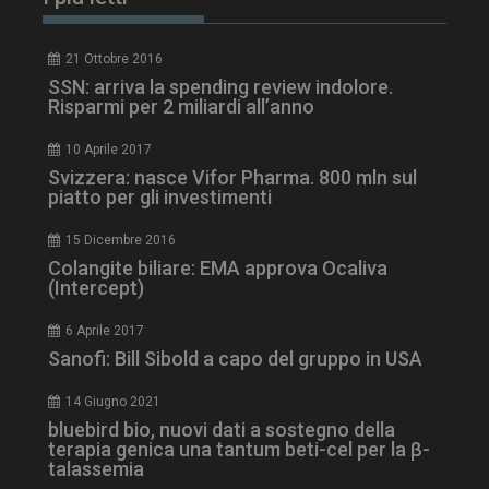
21 Ottobre 2016
SSN: arriva la spending review indolore.
Risparmi per 2 miliardi all’anno
10 Aprile 2017
Svizzera: nasce Vifor Pharma. 800 mln sul
piatto per gli investimenti
15 Dicembre 2016
Colangite biliare: EMA approva Ocaliva
(Intercept)
6 Aprile 2017
NOME
FORNITORE / DOMINIO
SCA
Sanofi: Bill Sibold a capo del gruppo in USA
__Secure-ROLLOUT_TOKEN
.youtube.com
5 m
sett
14 Giugno 2021
bluebird bio, nuovi dati a sostegno della
terapia genica una tantum beti-cel per la β-
talassemia