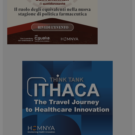
tracking-sites-
www.dailyhealthindustry.it
4
ironfish-session-id
settimane
2 giorni
ARRAffinity
Sessione
Microsoft Corporation
.www.dailyhealthindustry.it