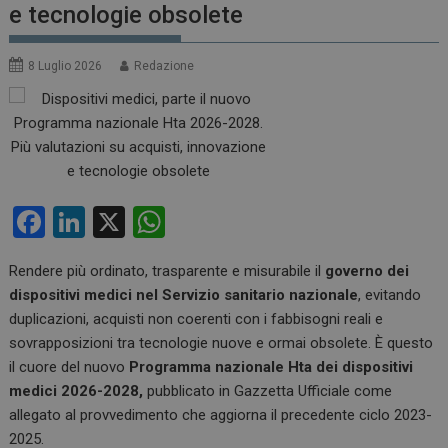
e tecnologie obsolete
8 Luglio 2026
Redazione
F
Li
X
W
a
n
h
Rendere più ordinato, trasparente e misurabile il
governo dei
ce
ke
at
dispositivi medici nel Servizio sanitario nazionale
, evitando
b
dI
s
duplicazioni, acquisti non coerenti con i fabbisogni reali e
o
n
A
sovrapposizioni tra tecnologie nuove e ormai obsolete. È questo
il cuore del nuovo
Programma nazionale Hta dei dispositivi
o
p
medici 2026-2028,
pubblicato in Gazzetta Ufficiale come
k
p
allegato al provvedimento che aggiorna il precedente ciclo 2023-
2025.