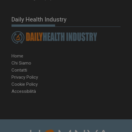
sett
.youtube.com
Daily Health Industry
Home
Chi Siamo
Contatti
Privacy Policy
YSC
Ses
Google LLC
Cookie Policy
.youtube.com
Accessibilità
VISITOR_INFO1_LIVE
5 m
Google LLC
sett
.youtube.com