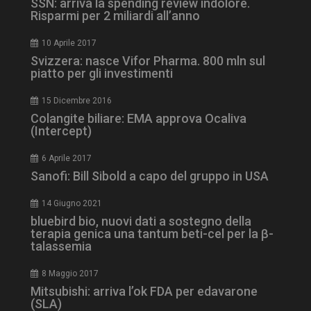
SSN: arriva la spending review indolore.
Risparmi per 2 miliardi all’anno
10 Aprile 2017
ARRAffinity
Sessione
Microsoft Corporation
Svizzera: nasce Vifor Pharma. 800 mln sul
.www.dailyhealthindustry.it
piatto per gli investimenti
15 Dicembre 2016
Colangite biliare: EMA approva Ocaliva
(Intercept)
6 Aprile 2017
Sanofi: Bill Sibold a capo del gruppo in USA
14 Giugno 2021
bluebird bio, nuovi dati a sostegno della
terapia genica una tantum beti-cel per la β-
talassemia
_ga_Z2VT792F98
.dailyhealthindustry.it
1 anno 1
mese
8 Maggio 2017
Mitsubishi: arriva l’ok FDA per edavarone
(SLA)