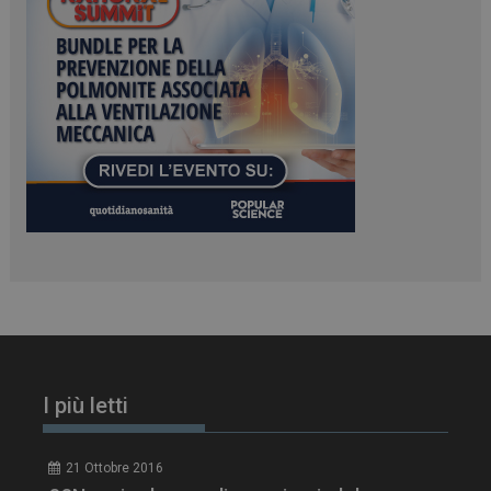
PHPSESSID
Sessione
PHP.net
www.dailyhealthindustry.it
I più letti
tracking-sites-
www.dailyhealthindustry.it
4
ironfish-session-id
settimane
21 Ottobre 2016
2 giorni