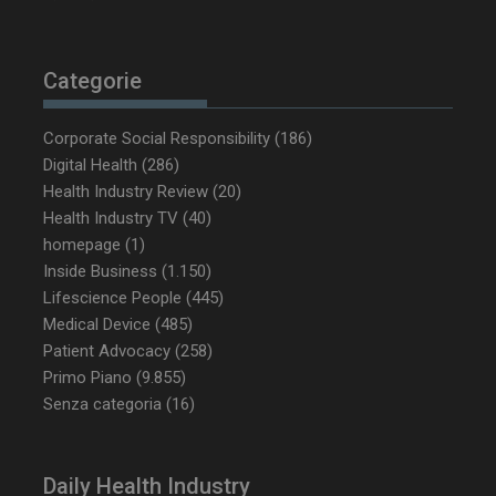
tracking-sites-
www.dailyhealthindustry.it
4
ironfish-tracking-
settimane
enable
2 giorni
Categorie
Corporate Social Responsibility
(186)
CookieScriptConsent
5 mesi 3
Digital Health
(286)
CookieScript
settimane
www.dailyhealthindustry.it
Health Industry Review
(20)
Health Industry TV
(40)
homepage
(1)
Inside Business
(1.150)
Lifescience People
(445)
Medical Device
(485)
Patient Advocacy
(258)
Primo Piano
(9.855)
Senza categoria
(16)
Daily Health Industry