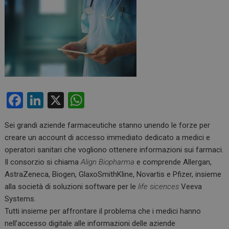
F
Li
X
W
a
n
h
Sei grandi aziende farmaceutiche stanno unendo le forze per
ce
ke
at
creare un account di accesso immediato dedicato a medici e
b
dI
s
operatori sanitari che vogliono ottenere informazioni sui farmaci.
o
n
A
Il consorzio si chiama
Align Biopharma
e comprende Allergan,
AstraZeneca, Biogen, GlaxoSmithKline, Novartis e Pfizer, insieme
o
p
alla società di soluzioni software per le
life sicences
Veeva
k
p
Systems.
Tutti insieme per affrontare il problema che i medici hanno
nell’accesso digitale alle informazioni delle aziende