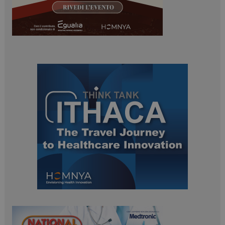
ARRAffinitySameSite
Sessione
Microsoft Corporation
.www.dailyhealthindustry.it