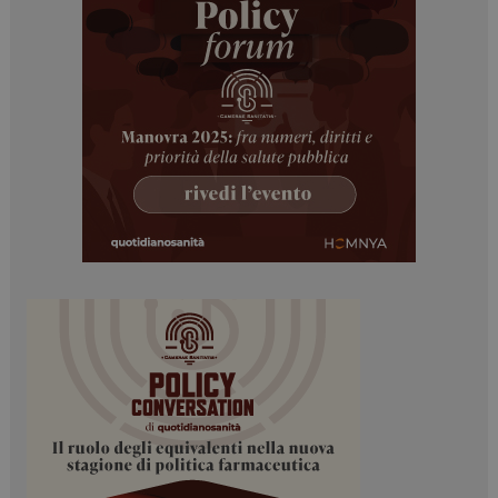
I cookie necessari contribuiscono a rendere fruibile il
sito web abilitandone funzionalità di base quali la
navigazione sulle pagine e l'accesso alle aree
protette del sito. Il sito web non è in grado di
funzionare correttamente senza questi cookie.
NOME
FORNITORE / DOMINIO
SCADENZA
_ga
1 anno 1
Google LLC
mese
.dailyhealthindustry.it