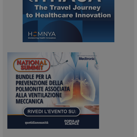
PHPSESSID
Sessione
PHP.net
www.dailyhealthindustry.it