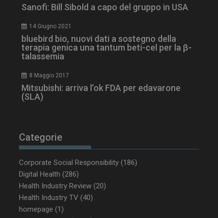
Sanofi: Bill Sibold a capo del gruppo in USA
_ga_Z2VT792F98
.dailyhealthindustry.it
1 anno 1
mese
14 Giugno 2021
bluebird bio, nuovi dati a sostegno della
terapia genica una tantum beti-cel per la β-
talassemia
tracking-sites-
www.dailyhealthindustry.it
4
ironfish-tracking-
settimane
8 Maggio 2017
enable
2 giorni
Mitsubishi: arriva l’ok FDA per edavarone
(SLA)
CookieScriptConsent
5 mesi 3
CookieScript
settimane
www.dailyhealthindustry.it
Categorie
Corporate Social Responsibility
(186)
Digital Health
(286)
Health Industry Review
(20)
Health Industry TV
(40)
homepage
(1)