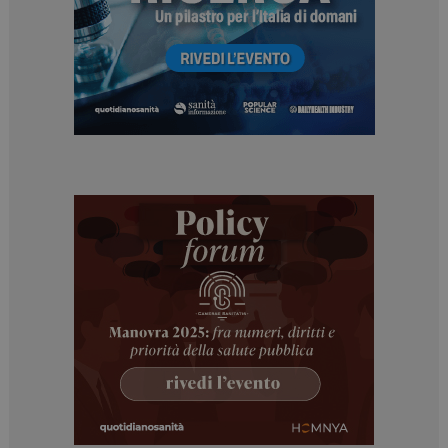
Necessari
Marketing
I cookie necessari contribuiscono a rendere fruibile il
sito web abilitandone funzionalità di base quali la
navigazione sulle pagine e l'accesso alle aree
protette del sito. Il sito web non è in grado di
funzionare correttamente senza questi cookie.
NOME
FORNITORE / DOMINIO
SCADENZA
_ga
1 anno 1
Google LLC
mese
.dailyhealthindustry.it