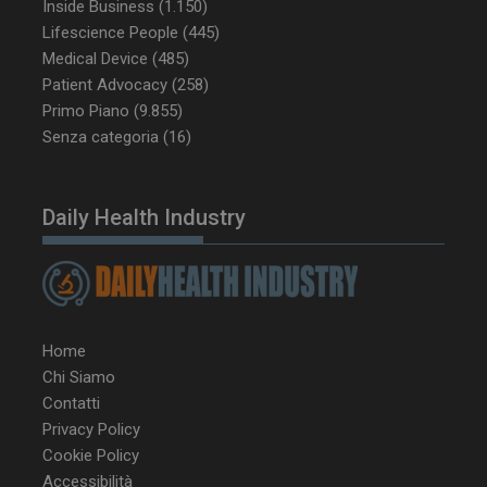
Inside Business
(1.150)
Lifescience People
(445)
Medical Device
(485)
Patient Advocacy
(258)
Primo Piano
(9.855)
Senza categoria
(16)
NOME
FORNITORE / DOMINIO
SCA
Daily Health Industry
__Secure-ROLLOUT_TOKEN
.youtube.com
5 m
sett
Home
tracking-sites-ironfish-
www.dailyhealthindustry.it
Chi Siamo
tracking-named-enable
sett
2 g
Contatti
Privacy Policy
Cookie Policy
Accessibilità