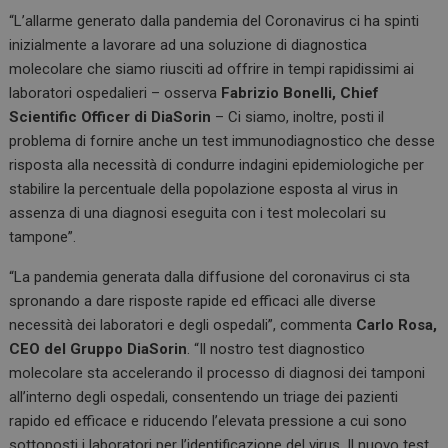
“L’allarme generato dalla pandemia del Coronavirus ci ha spinti
inizialmente a lavorare ad una soluzione di diagnostica
molecolare che siamo riusciti ad offrire in tempi rapidissimi ai
laboratori ospedalieri – osserva
Fabrizio Bonelli, Chief
Scientific Officer di DiaSorin
– Ci siamo, inoltre, posti il
problema di fornire anche un test immunodiagnostico che desse
risposta alla necessità di condurre indagini epidemiologiche per
stabilire la percentuale della popolazione esposta al virus in
assenza di una diagnosi eseguita con i test molecolari su
tampone”.
“La pandemia generata dalla diffusione del coronavirus ci sta
spronando a dare risposte rapide ed efficaci alle diverse
necessità dei laboratori e degli ospedali”, commenta
Carlo Rosa,
CEO del Gruppo DiaSorin
. “Il nostro test diagnostico
molecolare sta accelerando il processo di diagnosi dei tamponi
all’interno degli ospedali, consentendo un triage dei pazienti
rapido ed efficace e riducendo l’elevata pressione a cui sono
sottoposti i laboratori per l’identificazione del virus. Il nuovo test