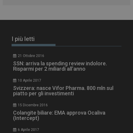
tracking-sites-
www.dailyhealthindustry.it
4
ironfish-session-id
settimane
2 giorni
I più letti
ARRAffinity
Sessione
Microsoft Corporation
21 Ottobre 2016
.www.dailyhealthindustry.it
SSN: arriva la spending review indolore.
Risparmi per 2 miliardi all’anno
10 Aprile 2017
Svizzera: nasce Vifor Pharma. 800 mln sul
piatto per gli investimenti
15 Dicembre 2016
Colangite biliare: EMA approva Ocaliva
(Intercept)
6 Aprile 2017