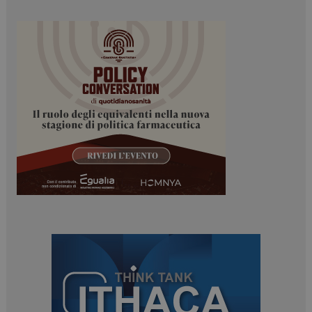
ARRAffinitySameSite
Sessione
Microsoft Corporation
.www.dailyhealthindustry.it