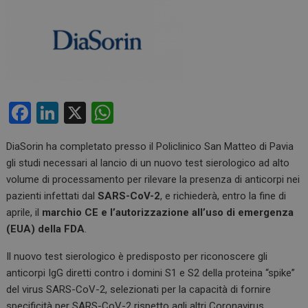
F
Li
X
W
a
n
h
DiaSorin ha completato presso il Policlinico San Matteo di Pavia
ce
ke
at
gli studi necessari al lancio di un nuovo test sierologico ad alto
b
dI
s
volume di processamento per rilevare la presenza di anticorpi nei
o
n
A
pazienti infettati dal
SARS-CoV-2
, e richiederà, entro la fine di
aprile, il
marchio CE e l’autorizzazione all’uso di emergenza
o
p
(EUA) della FDA
.
k
p
Il nuovo test sierologico è predisposto per riconoscere gli
anticorpi IgG diretti contro i domini S1 e S2 della proteina “spike”
del virus SARS-CoV-2, selezionati per la capacità di fornire
specificità per SARS-CoV-2 rispetto agli altri Coronavirus.