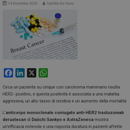
14 Dicembre 2020
Camilla De Fazio
F
Li
X
W
a
n
h
Circa un paziente su cinque con carcinoma mammario risulta
ce
ke
at
HER2- positivo, e questa positività è associata a una malattia
b
dI
s
aggressiva, un alto tasso di recidiva e un aumento della mortalità.
o
n
A
L’
anticorpo monoclonale coniugato anti-HER2 trastuzumab
o
p
deruxtecan
di
Daiichi Sankyo e AstraZeneca
mostra
k
p
un’efficacia notevole e una risposta duratura in pazienti affette