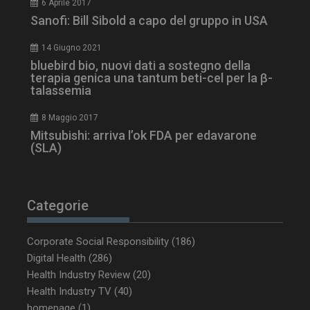
6 Aprile 2017
Sanofi: Bill Sibold a capo del gruppo in USA
CookieScriptConsent
5 mesi 3
CookieScript
settimane
www.dailyhealthindustry.it
14 Giugno 2021
bluebird bio, nuovi dati a sostegno della
terapia genica una tantum beti-cel per la β-
talassemia
8 Maggio 2017
Mitsubishi: arriva l’ok FDA per edavarone
(SLA)
Categorie
Corporate Social Responsibility
(186)
Digital Health
(286)
Health Industry Review
(20)
NOME
FORNITORE / DOMINIO
SCA
Health Industry TV
(40)
__Secure-ROLLOUT_TOKEN
.youtube.com
5 m
sett
homepage
(1)