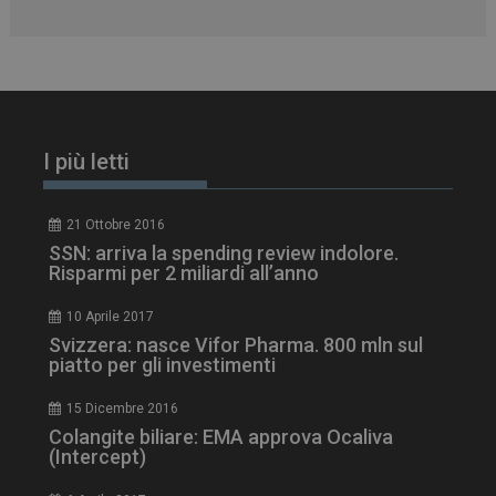
I più letti
21 Ottobre 2016
SSN: arriva la spending review indolore.
Risparmi per 2 miliardi all’anno
_ga_Z2VT792F98
.dailyhealthindustry.it
1 anno 1
mese
10 Aprile 2017
Svizzera: nasce Vifor Pharma. 800 mln sul
piatto per gli investimenti
15 Dicembre 2016
tracking-sites-
www.dailyhealthindustry.it
4
ironfish-tracking-
settimane
Colangite biliare: EMA approva Ocaliva
enable
2 giorni
(Intercept)