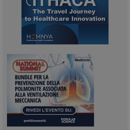
tracking-sites-
www.dailyhealthindustry.it
4
ironfish-session-id
settimane
2 giorni
ARRAffinity
Sessione
Microsoft Corporation
.www.dailyhealthindustry.it