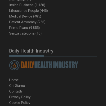
Inside Business
(1.150)
Lifescience People
(445)
Medical Device
(485)
Patient Advocacy
(258)
Primo Piano
(9.855)
tracking-sites-ironfish-
www.dailyhealthindustry.it
tracking-named-enable
sett
Senza categoria
(16)
2 g
Daily Health Industry
__Secure-YNID
.youtube.com
5 m
sett
Home
Chi Siamo
Contatti
Privacy Policy
Cookie Policy