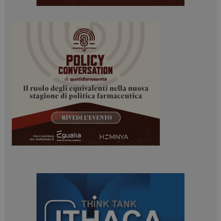
ARRAffinitySameSite
Sessione
Microsoft Corporation
.www.dailyhealthindustry.it
PHPSESSID
Sessione
PHP.net
www.dailyhealthindustry.it