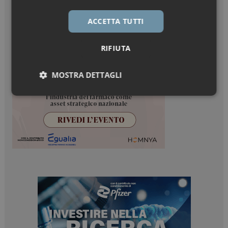
ACCETTA TUTTI
RIFIUTA
MOSTRA DETTAGLI
Necessari
Marketing
Necessari
Marketing
I cookie necessari contribuiscono a rendere fruibile il
sito web abilitandone funzionalità di base quali la
navigazione sulle pagine e l'accesso alle aree
protette del sito. Il sito web non è in grado di
funzionare correttamente senza questi cookie.