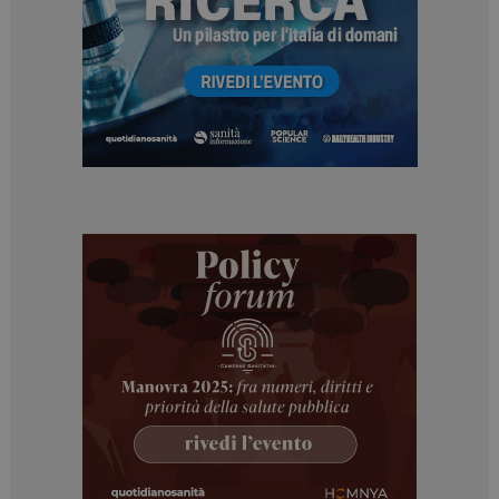
NOME
FORNITORE / DOMINIO
SCADENZA
_ga
1 anno 1
Google LLC
mese
.dailyhealthindustry.it