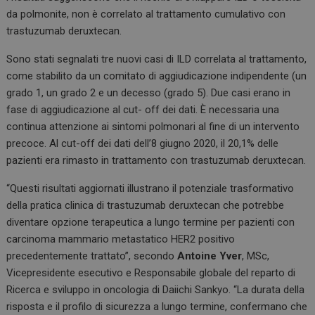
da polmonite, non è correlato al trattamento cumulativo con
trastuzumab deruxtecan.
Sono stati segnalati tre nuovi casi di ILD correlata al trattamento,
come stabilito da un comitato di aggiudicazione indipendente (un
grado 1, un grado 2 e un decesso (grado 5). Due casi erano in
fase di aggiudicazione al cut- off dei dati. È necessaria una
continua attenzione ai sintomi polmonari al fine di un intervento
precoce. Al cut-off dei dati dell’8 giugno 2020, il 20,1% delle
pazienti era rimasto in trattamento con trastuzumab deruxtecan.
“Questi risultati aggiornati illustrano il potenziale trasformativo
della pratica clinica di trastuzumab deruxtecan che potrebbe
diventare opzione terapeutica a lungo termine per pazienti con
carcinoma mammario metastatico HER2 positivo
precedentemente trattato”, secondo
Antoine Yver
, MSc,
Vicepresidente esecutivo e Responsabile globale del reparto di
Ricerca e sviluppo in oncologia di Daiichi Sankyo. “La durata della
risposta e il profilo di sicurezza a lungo termine, confermano che