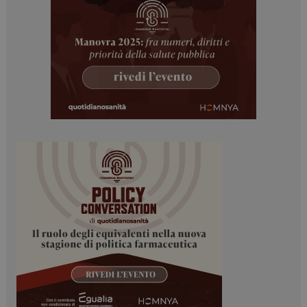
I cookie necessari contribuiscono a rendere fruibile il
sito web abilitandone funzionalità di base quali la
navigazione sulle pagine e l'accesso alle aree
protette del sito. Il sito web non è in grado di
funzionare correttamente senza questi cookie.
NOME
FORNITORE / DOMINIO
SCADENZA
_ga
1 anno 1
Google LLC
mese
.dailyhealthindustry.it