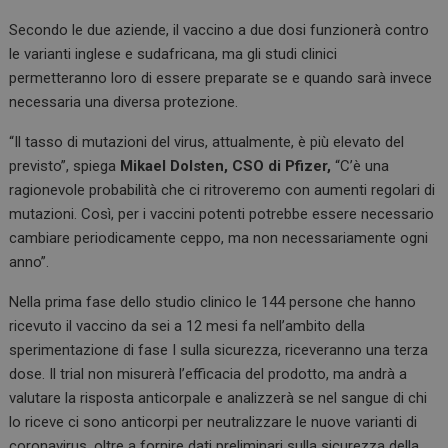
Secondo le due aziende, il vaccino a due dosi funzionerà contro
le varianti inglese e sudafricana, ma gli studi clinici
permetteranno loro di essere preparate se e quando sarà invece
necessaria una diversa protezione.
“Il tasso di mutazioni del virus, attualmente, è più elevato del
previsto”, spiega
Mikael Dolsten, CSO di Pfizer,
“C’è una
ragionevole probabilità che ci ritroveremo con aumenti regolari di
mutazioni. Così, per i vaccini potenti potrebbe essere necessario
cambiare periodicamente ceppo, ma non necessariamente ogni
anno”.
Nella prima fase dello studio clinico le 144 persone che hanno
ricevuto il vaccino da sei a 12 mesi fa nell’ambito della
sperimentazione di fase I sulla sicurezza, riceveranno una terza
dose. Il trial non misurerà l’efficacia del prodotto, ma andrà a
valutare la risposta anticorpale e analizzerà se nel sangue di chi
lo riceve ci sono anticorpi per neutralizzare le nuove varianti di
coronavirus, oltre a fornire dati preliminari sulla sicurezza della