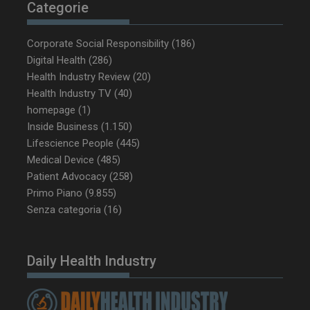
tracking-sites-
www.dailyhealthindustry.it
4
Categorie
ironfish-tracking-
settimane
enable
2 giorni
Corporate Social Responsibility
(186)
Digital Health
(286)
Health Industry Review
(20)
CookieScriptConsent
5 mesi 3
CookieScript
settimane
www.dailyhealthindustry.it
Health Industry TV
(40)
homepage
(1)
Inside Business
(1.150)
Lifescience People
(445)
Medical Device
(485)
Patient Advocacy
(258)
Primo Piano
(9.855)
Senza categoria
(16)
Daily Health Industry