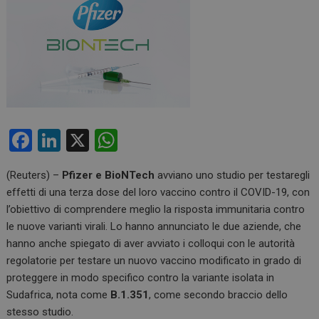
F
Li
X
W
a
n
h
(Reuters) –
Pfizer e BioNTech
avviano uno studio per testaregli
ce
ke
at
effetti di una terza dose del loro vaccino contro il COVID-19, con
b
dI
s
l’obiettivo di comprendere meglio la risposta immunitaria contro
o
n
A
le nuove varianti virali. Lo hanno annunciato le due aziende, che
hanno anche spiegato di aver avviato i colloqui con le autorità
o
p
regolatorie per testare un nuovo vaccino modificato in grado di
k
p
proteggere in modo specifico contro la variante isolata in
Sudafrica, nota come
B.1.351
, come secondo braccio dello
stesso studio.