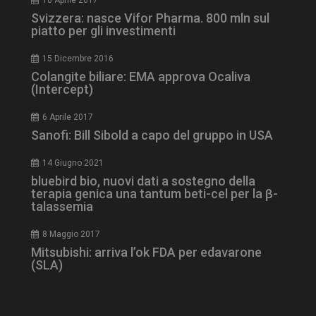
Svizzera: nasce Vifor Pharma. 800 mln sul
piatto per gli investimenti
ARRAffinity
Sessione
Microsoft Corporation
.www.dailyhealthindustry.it
15 Dicembre 2016
Colangite biliare: EMA approva Ocaliva
(Intercept)
6 Aprile 2017
Sanofi: Bill Sibold a capo del gruppo in USA
14 Giugno 2021
bluebird bio, nuovi dati a sostegno della
terapia genica una tantum beti-cel per la β-
talassemia
8 Maggio 2017
_ga_Z2VT792F98
.dailyhealthindustry.it
1 anno 1
mese
Mitsubishi: arriva l’ok FDA per edavarone
(SLA)