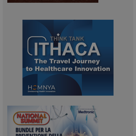
ARRAffinitySameSite
Sessione
Microsoft Corporation
.www.dailyhealthindustry.it