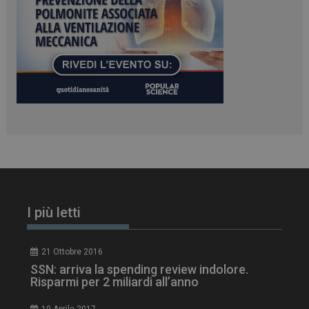
PHPSESSID
Sessione
PHP.net
www.dailyhealthindustry.it
I più letti
21 Ottobre 2016
tracking-sites-
www.dailyhealthindustry.it
4
SSN: arriva la spending review indolore.
ironfish-session-id
settimane
Risparmi per 2 miliardi all’anno
2 giorni
10 Aprile 2017