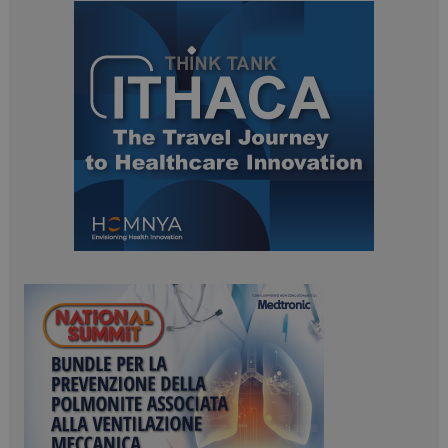
ARRAffinitySameSite
Sessione
Microsoft Corporation
.www.dailyhealthindustry.it