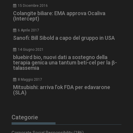
15 Dicembre 2016
Colangite biliare: EMA approva Ocaliva
(Intercept)
6 Aprile 2017
tracking-sites-
www.dailyhealthindustry.it
4
Sanofi: Bill Sibold a capo del gruppo in USA
ironfish-session-id
settimane
2 giorni
14 Giugno 2021
bluebird bio, nuovi dati a sostegno della
terapia genica una tantum beti-cel per la β-
talassemia
ARRAffinity
Sessione
Microsoft Corporation
.www.dailyhealthindustry.it
8 Maggio 2017
Mitsubishi: arriva l’ok FDA per edavarone
(SLA)
Categorie
Corporate Social Responsibility
(186)