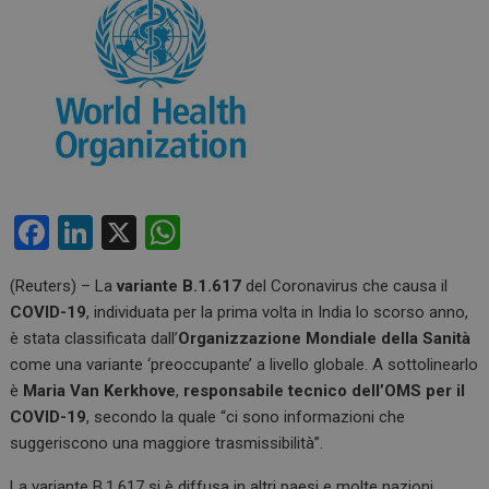
F
Li
X
W
a
n
h
(Reuters) – La
variante B.1.617
del Coronavirus che causa il
ce
ke
at
COVID-19
, individuata per la prima volta in India lo scorso anno,
b
dI
s
è stata classificata dall’
Organizzazione Mondiale della Sanità
o
n
A
come una variante ‘preoccupante’ a livello globale. A sottolinearlo
è
Maria Van Kerkhove
,
responsabile tecnico dell’OMS per il
o
p
COVID-19
, secondo la quale “ci sono informazioni che
k
p
suggeriscono una maggiore trasmissibilità”.
La variante B.1.617 si è diffusa in altri paesi e molte nazioni