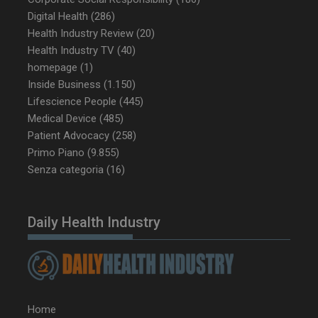
Digital Health
(286)
Health Industry Review
(20)
Health Industry TV
(40)
_ga_Z2VT792F98
.dailyhealthindustry.it
1 anno 1
homepage
(1)
mese
Inside Business
(1.150)
Lifescience People
(445)
Medical Device
(485)
Patient Advocacy
(258)
tracking-sites-
www.dailyhealthindustry.it
4
ironfish-tracking-
settimane
Primo Piano
(9.855)
enable
2 giorni
Senza categoria
(16)
CookieScriptConsent
5 mesi 3
Daily Health Industry
CookieScript
settimane
www.dailyhealthindustry.it
Home