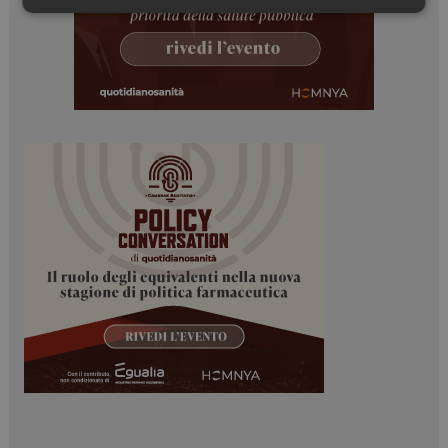
Necessari
Marketing
Necessari
Marketing
I cookie necessari contribuiscono a rendere fruibile il
sito web abilitandone funzionalità di base quali la
navigazione sulle pagine e l'accesso alle aree
protette del sito. Il sito web non è in grado di
funzionare correttamente senza questi cookie.
NOME
FORNITORE / DOMINIO
SCADENZA
_ga
1 anno 1
Google LLC
mese
.dailyhealthindustry.it