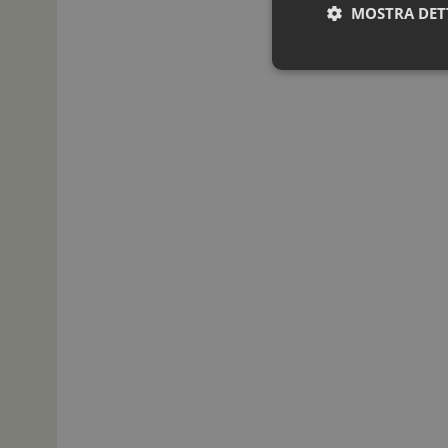
MOSTRA DET
I cookie necessari con
e l'accesso alle aree 
NOME
_ga