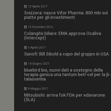
CookieScriptConse
10 Aprile 2017
Svizzera: nasce Vifor Pharma. 800 mln sul
piatto per gli investimenti
15 Dicembre 2016
NOME
Colangite biliare: EMA approva Ocaliva
(Intercept)
__Secure-ROLLOU
6 Aprile 2017
Sanofi: Bill Sibold a capo del gruppo in USA
tracking-sites-ironf
tracking-named-en
14 Giugno 2021
__Secure-YNID
bluebird bio, nuovi dati a sostegno della
terapia genica una tantum beti-cel per la β-
talassemia
8 Maggio 2017
VISITOR_PRIVACY_
Mitsubishi: arriva l’ok FDA per edavarone
(SLA)