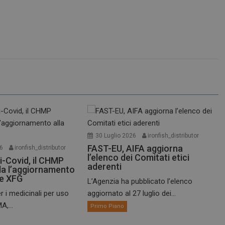
30 Luglio 2026
ironfish_distributor
FAST-EU, AIFA aggiorna
26
ironfish_distributor
l’elenco dei Comitati etici
i-Covid, il CHMP
aderenti
a l’aggiornamento
te XFG
L’Agenzia ha pubblicato l’elenco
r i medicinali per uso
aggiornato al 27 luglio dei...
A,...
Primo Piano