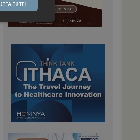
ETTA TUTTI
igazione sulle pagine
kie.
 Google Universal
nificativo del
tilizzato da Google.
stinguere utenti
o in modo casuale
uso in ogni richiesta
colare i dati di
apporti di analisi dei