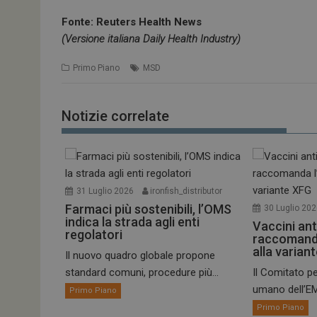
Fonte: Reuters Health News
(Versione italiana Daily Health Industry)
Primo Piano
MSD
Notizie correlate
31 Luglio 2026
ironfish_distributor
Farmaci più sostenibili, l’OMS
30 Luglio 20
indica la strada agli enti
Vaccini ant
regolatori
raccomand
alla varian
Il nuovo quadro globale propone
standard comuni, procedure più...
Il Comitato pe
umano dell’EM
Primo Piano
Primo Piano