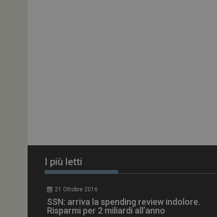
ARRAffinitySameSit
PHPSESSID
tracking-sites-
ironfish-session-id
ARRAffinity
I più letti
_ga_Z2VT792F98
21 Ottobre 2016
tracking-sites-
SSN: arriva la spending review indolore.
ironfish-tracking-
enable
Risparmi per 2 miliardi all’anno