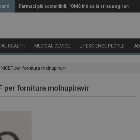
centi
Farmaci più sostenibili, l’OMS indica la strada agli enti reg
Vaccini anti-Covid, il CHMP raccomanda l’aggiornamento 
ITAL HEALTH
MEDICAL DEVICE
LIFESCIENCE PEOPLE
A
ICEF per fornitura molnupiravir
per fornitura molnupiravir