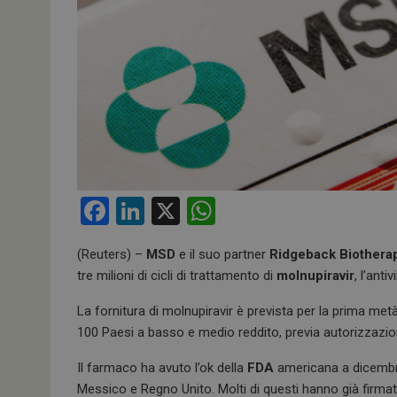
F
Li
X
W
a
n
h
(Reuters) –
MSD
e il suo partner
Ridgeback Biothera
ce
ke
at
tre milioni di cicli di trattamento di
molnupiravir
, l’anti
b
dI
s
La fornitura di molnupiravir è prevista per la prima metà
o
n
A
100 Paesi a basso e medio reddito, previa autorizzazio
o
p
Il farmaco ha avuto l’ok della
FDA
americana a dicembre 
k
p
Messico e Regno Unito. Molti di questi hanno già firmat