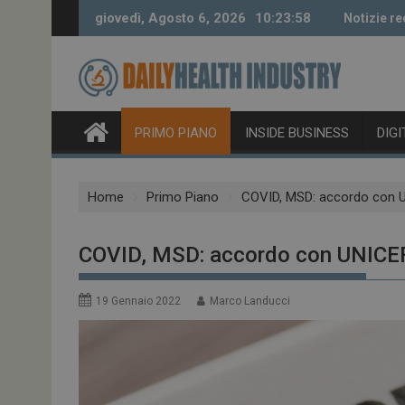
Skip
giovedì, Agosto 6, 2026
10:23:59
Notizie re
to
content
PRIMO PIANO
INSIDE BUSINESS
DIG
Home
Primo Piano
COVID, MSD: accordo con UN
COVID, MSD: accordo con UNICEF 
19 Gennaio 2022
Marco Landucci