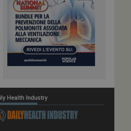
ome piattaforma di
el carico, questo
una sessione di
e gestite dallo
te sul linguaggio
erico utilizzato per
tente. Normalmente è
 il modo in cui
er il sito, ma un
di accesso per un
cazione per
 visitatore.
i Web eseguiti sulla
e utilizzato per il
i che le richieste
stradate allo stesso
ily Health Industry
zione.
gle Analytics per
azione per abilitare