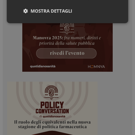
MOSTRA DETTAGLI
Necessari
Marketing
Necessari
Marketing
I cookie necessari contribuiscono a rendere fruibile il
sito web abilitandone funzionalità di base quali la
navigazione sulle pagine e l'accesso alle aree
protette del sito. Il sito web non è in grado di
funzionare correttamente senza questi cookie.
NOME
FORNITORE / DOMINIO
SCADENZA
_ga
1 anno 1
Google LLC
mese
.dailyhealthindustry.it