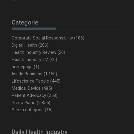
Categorie
Corporate Social Responsibility
(186)
_ga_Z2VT792F98
.dailyhealthindustry.it
1 anno 1
Digital Health
(286)
mese
Health Industry Review
(20)
Health Industry TV
(40)
homepage
(1)
Inside Business
(1.150)
tracking-sites-
www.dailyhealthindustry.it
4
Lifescience People
(445)
ironfish-tracking-
settimane
enable
2 giorni
Medical Device
(485)
Patient Advocacy
(258)
Primo Piano
(9.855)
Senza categoria
(16)
CookieScriptConsent
5 mesi 3
CookieScript
settimane
www.dailyhealthindustry.it
Daily Health Industry