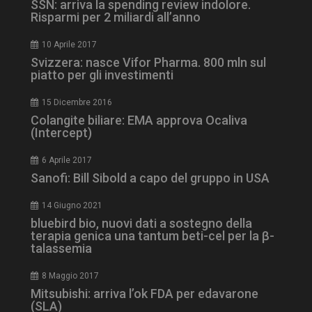
SSN: arriva la spending review indolore.
Risparmi per 2 miliardi all’anno
10 Aprile 2017
Svizzera: nasce Vifor Pharma. 800 mln sul
piatto per gli investimenti
15 Dicembre 2016
Colangite biliare: EMA approva Ocaliva
tracking-sites-
www.dailyhealthindustry.it
4
(Intercept)
ironfish-session-id
settimane
2 giorni
6 Aprile 2017
Sanofi: Bill Sibold a capo del gruppo in USA
14 Giugno 2021
ARRAffinity
Sessione
Microsoft Corporation
.www.dailyhealthindustry.it
bluebird bio, nuovi dati a sostegno della
terapia genica una tantum beti-cel per la β-
talassemia
8 Maggio 2017
Mitsubishi: arriva l’ok FDA per edavarone
(SLA)