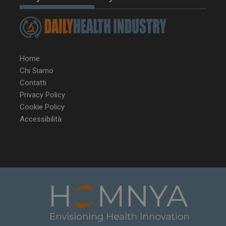
Home
Chi Siamo
Contatti
Privacy Policy
Cookie Policy
Accessibilità
NOME
FORNITORE / DOMINIO
SCA
__Secure-ROLLOUT_TOKEN
.youtube.com
5 m
sett