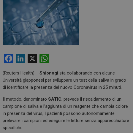
F
Li
X
W
a
n
h
(Reuters Health) –
Shionogi
sta collaborando con alcune
ce
ke
at
Università giapponesi per sviluppare un test della saliva in grado
b
dI
s
di identificare la presenza del nuovo Coronavirus in 25 minuti.
o
n
A
Il metodo, denominato
SATIC
, prevede il riscaldamento di un
o
p
campione di saliva e l’aggiunta di un reagente che cambia colore
k
p
in presenza del virus, I pazienti possono autonomamente
prelevare i campioni ed eseguire le letture senza apparecchiature
specifiche.