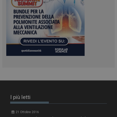
.www.dailyhealthindustry.it
PHPSESSID
Sessione
PHP.net
www.dailyhealthindustry.it
I più letti
21 Ottobre 2016