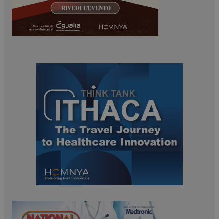
ARRAffinitySameSite
Sessione
Microsoft Corporation