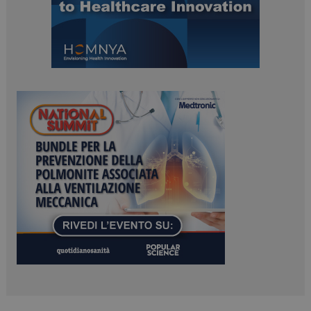
ARRAffinitySameSite
Sessione
Microsoft Corporation
.www.dailyhealthindustry.it