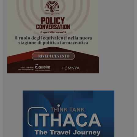
Necessari
Marketing
I cookie necessari contribuiscono a rendere fruibile il
sito web abilitandone funzionalità di base quali la
navigazione sulle pagine e l'accesso alle aree
protette del sito. Il sito web non è in grado di
funzionare correttamente senza questi cookie.
NOME
FORNITORE / DOMINIO
SCADENZA
_ga
1 anno 1
Google LLC
mese
.dailyhealthindustry.it