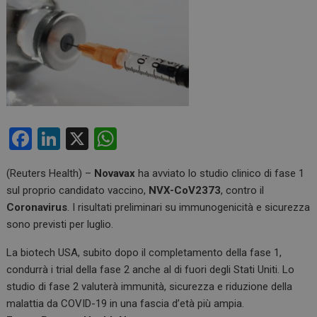
F
Li
X
W
a
n
h
(Reuters Health) –
Novavax
ha avviato lo studio clinico di fase 1
ce
ke
at
sul proprio candidato vaccino,
NVX-CoV2373
, contro il
b
dI
s
Coronavirus
. I risultati preliminari su immunogenicità e sicurezza
o
n
A
sono previsti per luglio.
o
p
La biotech USA, subito dopo il completamento della fase 1,
k
p
condurrà i trial della fase 2 anche al di fuori degli Stati Uniti. Lo
studio di fase 2 valuterà immunità, sicurezza e riduzione della
malattia da COVID-19 in una fascia d’età più ampia.