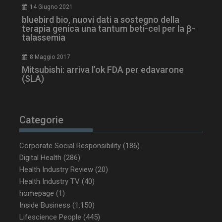
ironfish-session-id
settimane
14 Giugno 2021
2 giorni
bluebird bio, nuovi dati a sostegno della
terapia genica una tantum beti-cel per la β-
talassemia
ARRAffinity
Sessione
Microsoft Corporation
8 Maggio 2017
.www.dailyhealthindustry.it
Mitsubishi: arriva l’ok FDA per edavarone
(SLA)
Categorie
Corporate Social Responsibility
(186)
Digital Health
(286)
Health Industry Review
(20)
Health Industry TV
(40)
homepage
(1)
_ga_Z2VT792F98
.dailyhealthindustry.it
1 anno 1
Inside Business
(1.150)
mese
Lifescience People
(445)