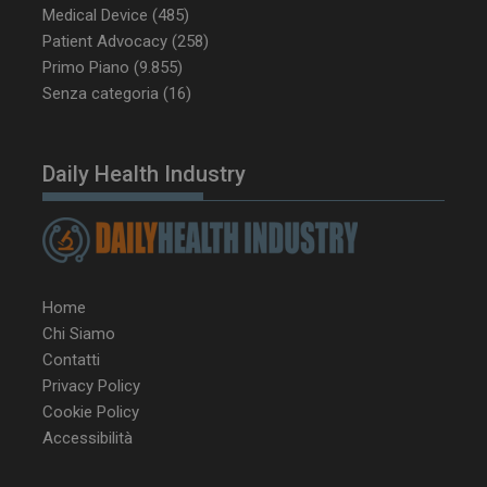
Medical Device
(485)
Patient Advocacy
(258)
Primo Piano
(9.855)
tracking-sites-
www.dailyhealthindustry.it
4
ironfish-tracking-
settimane
Senza categoria
(16)
enable
2 giorni
Daily Health Industry
CookieScriptConsent
5 mesi 3
CookieScript
settimane
www.dailyhealthindustry.it
Home
Chi Siamo
Contatti
Privacy Policy
Cookie Policy
Accessibilità