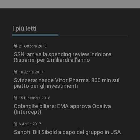
PHPSESSID
Sessione
PHP.net
I più letti
www.dailyhealthindustry.it
21 Ottobre 2016
SSN: arriva la spending review indolore.
Risparmi per 2 miliardi all’anno
10 Aprile 2017
Svizzera: nasce Vifor Pharma. 800 mln sul
piatto per gli investimenti
15 Dicembre 2016
Colangite biliare: EMA approva Ocaliva
(Intercept)
6 Aprile 2017
Sanofi: Bill Sibold a capo del gruppo in USA
tracking-sites-
www.dailyhealthindustry.it
4