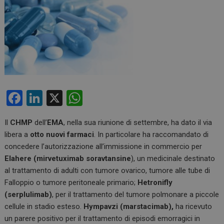
F
Li
X
W
a
n
h
Il
CHMP
dell’
EMA
, nella sua riunione di settembre, ha dato il via
ce
ke
at
libera a
otto nuovi farmaci
. In particolare ha raccomandato di
b
dI
s
concedere l’autorizzazione all’immissione in commercio per
o
n
A
Elahere (mirvetuximab soravtansine
), un medicinale destinato
al trattamento di adulti con tumore ovarico, tumore alle tube di
o
p
Falloppio o tumore peritoneale primario;
Hetronifly
k
p
(serplulimab)
, per il trattamento del tumore polmonare a piccole
cellule in stadio esteso.
Hympavzi (marstacimab),
ha ricevuto
un parere positivo per il trattamento di episodi emorragici in