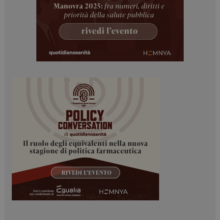
navigazione sulle pagine e l'accesso alle aree
protette del sito. Il sito web non è in grado di
funzionare correttamente senza questi cookie.
NOME
FORNITORE / DOMINIO
SCADENZA
_ga
1 anno 1
Google LLC
mese
.dailyhealthindustry.it