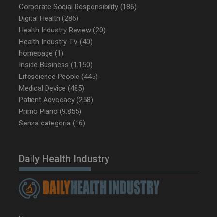
enable
2 giorni
Corporate Social Responsibility
(186)
Digital Health
(286)
Health Industry Review
(20)
Health Industry TV
(40)
CookieScriptConsent
5 mesi 3
CookieScript
settimane
www.dailyhealthindustry.it
homepage
(1)
Inside Business
(1.150)
Lifescience People
(445)
Medical Device
(485)
Patient Advocacy
(258)
Primo Piano
(9.855)
Senza categoria
(16)
Daily Health Industry