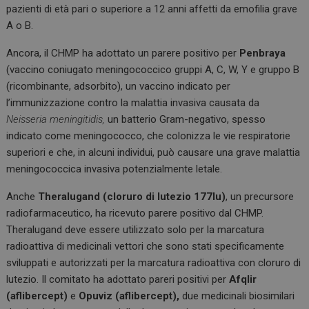
pazienti di età pari o superiore a 12 anni affetti da emofilia grave
A o B.
Ancora, il CHMP ha adottato un parere positivo per
Penbraya
(vaccino coniugato meningococcico gruppi A, C, W, Y e gruppo B
(ricombinante, adsorbito), un vaccino indicato per
l’immunizzazione contro la malattia invasiva causata da
Neisseria meningitidis,
un batterio Gram-negativo, spesso
indicato come meningococco, che colonizza le vie respiratorie
superiori e che, in alcuni individui, può causare una grave malattia
meningococcica invasiva potenzialmente letale.
Anche
Theralugand (cloruro di lutezio 177lu)
, un precursore
radiofarmaceutico, ha ricevuto parere positivo dal CHMP.
Theralugand deve essere utilizzato solo per la marcatura
radioattiva di medicinali vettori che sono stati specificamente
sviluppati e autorizzati per la marcatura radioattiva con cloruro di
lutezio. Il comitato ha adottato pareri positivi per
Afqlir
(aflibercept)
e
Opuviz (aflibercept),
due medicinali biosimilari