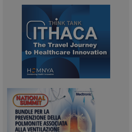
ARRAffinitySameSite
Sessione
Microsoft Corporation
.www.dailyhealthindustry.it
PHPSESSID
Sessione
PHP.net