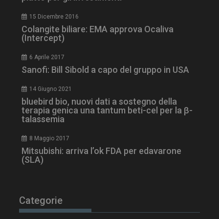
ARRAffinity
Sessione
Microsoft Corporation
.www.dailyhealthindustry.it
15 Dicembre 2016
Colangite biliare: EMA approva Ocaliva
(Intercept)
6 Aprile 2017
Sanofi: Bill Sibold a capo del gruppo in USA
14 Giugno 2021
bluebird bio, nuovi dati a sostegno della
terapia genica una tantum beti-cel per la β-
talassemia
8 Maggio 2017
Mitsubishi: arriva l’ok FDA per edavarone
_ga_Z2VT792F98
.dailyhealthindustry.it
1 anno 1
(SLA)
mese
Categorie
tracking-sites-
www.dailyhealthindustry.it
4
ironfish-tracking-
settimane