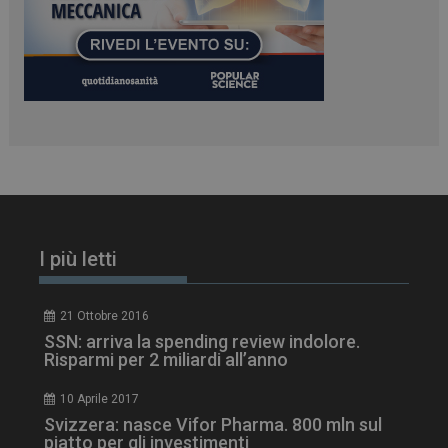
www.dailyhealthindustry.it
I più letti
21 Ottobre 2016
SSN: arriva la spending review indolore.
tracking-sites-
www.dailyhealthindustry.it
4
Risparmi per 2 miliardi all’anno
ironfish-session-id
settimane
2 giorni
10 Aprile 2017
Svizzera: nasce Vifor Pharma. 800 mln sul
piatto per gli investimenti