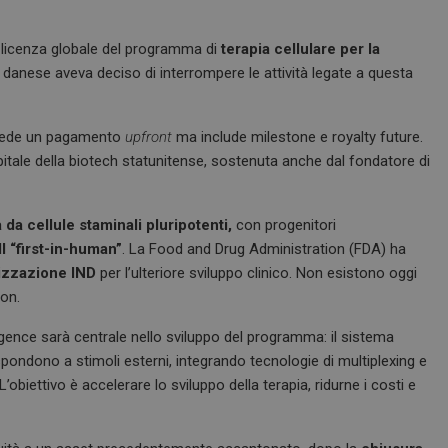
 licenza globale del programma di
terapia cellulare per la
anese aveva deciso di interrompere le attività legate a questa
revede un pagamento
upfront
ma include milestone e royalty future.
itale della biotech statunitense, sostenuta anche dal fondatore di
 da cellule staminali pluripotenti,
con progenitori
II “first-in-human”
. La Food and Drug Administration (FDA) ha
izzazione IND
per l’ulteriore sviluppo clinico. Non esistono oggi
son.
elligence sarà centrale nello sviluppo del programma: il sistema
ispondono a stimoli esterni, integrando tecnologie di multiplexing e
’obiettivo è accelerare lo sviluppo della terapia, ridurne i costi e