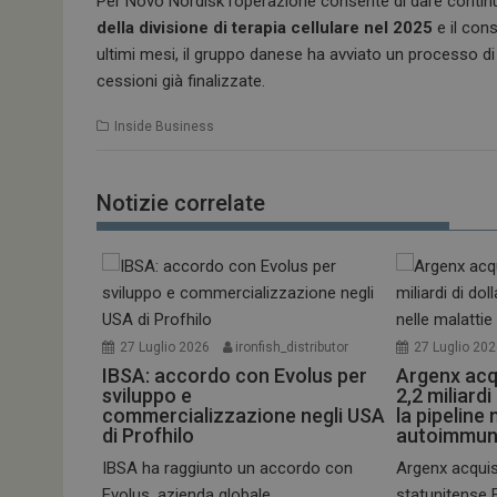
Per Novo Nordisk l’operazione consente di dare conti
della divisione di terapia cellulare nel 2025
e il con
ultimi mesi, il gruppo danese ha avviato un processo di 
cessioni già finalizzate.
Inside Business
Notizie correlate
27 Luglio 2026
ironfish_distributor
27 Luglio 20
IBSA: accordo con Evolus per
Argenx acq
sviluppo e
2,2 miliardi
commercializzazione negli USA
la pipeline 
di Profhilo
autoimmun
IBSA ha raggiunto un accordo con
Argenx acquis
Evolus, azienda globale...
statunitense Fo