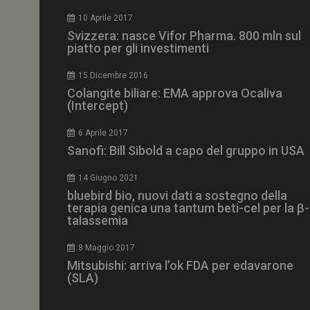
CookieScriptConse
10 Aprile 2017
Svizzera: nasce Vifor Pharma. 800 mln sul
piatto per gli investimenti
15 Dicembre 2016
NOME
Colangite biliare: EMA approva Ocaliva
(Intercept)
__Secure-ROLLOU
6 Aprile 2017
Sanofi: Bill Sibold a capo del gruppo in USA
tracking-sites-ironf
tracking-named-en
14 Giugno 2021
__Secure-YNID
bluebird bio, nuovi dati a sostegno della
terapia genica una tantum beti-cel per la β-
talassemia
8 Maggio 2017
VISITOR_PRIVACY_
Mitsubishi: arriva l’ok FDA per edavarone
(SLA)