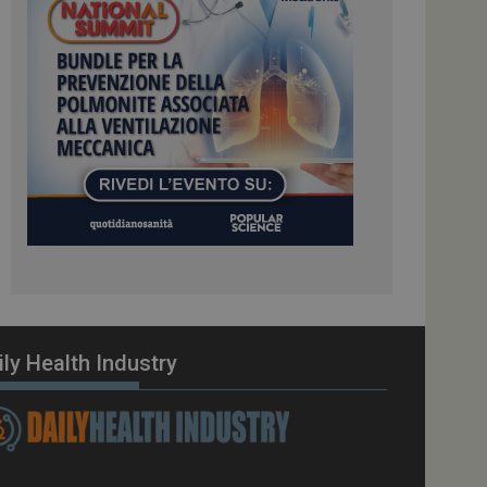
ome piattaforma di
el carico, questo
una sessione di
e gestite dallo
te sul linguaggio
erico utilizzato per
tente. Normalmente è
 il modo in cui
er il sito, ma un
di accesso per un
cazione per
 visitatore.
i Web eseguiti sulla
e utilizzato per il
i che le richieste
stradate allo stesso
ily Health Industry
zione.
gle Analytics per
azione per abilitare