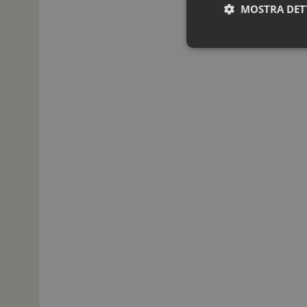
MOSTRA DET
I cookie necessari con
e l'accesso alle aree 
NOME
_ga