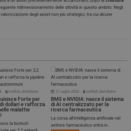
nuità a un asset precedentemente accantonato, dopo la
chiusura
seguente ridimensionamento delle attività in questo ambito. Negli
valorizzazione degli asset non più strategici, tra cui alcune
26
ironfish_distributor
21 Luglio 2026
ironfish_distributor
uisisce Forte per
BMS e NVIDIA: nasce il sistema
 di dollari e rafforza
di AI centralizzato per la
nelle malattie
ricerca farmaceutica
i
La corsa all’intelligenza artificiale nel
isce la biotech
settore farmaceutico entra in...
rte per 2,2 miliardi...