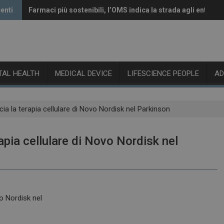
enti
Farmaci più sostenibili, l’OMS indica la strada agli enti reg
Vaccini anti-Covid, il CHMP raccomanda l’aggiornamento a
ITAL HEALTH
MEDICAL DEVICE
LIFESCIENCE PEOPLE
A
ancia la terapia cellulare di Novo Nordisk nel Parkinson
erapia cellulare di Novo Nordisk nel