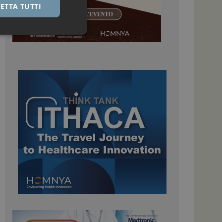
ETTA TUTTI
igazione sulle pagine
kie.
 Google Universal
nificativo del
tilizzato da Google.
stinguere utenti
o in modo casuale
uso in ogni richiesta
colare i dati di
apporti di analisi dei