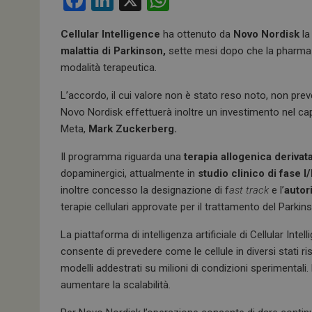
F
Li
X
W
a
n
h
Cellular Intelligence
ha ottenuto da
Novo Nordisk
la
ce
ke
at
malattia di Parkinson,
sette mesi dopo che la pharma d
b
dI
s
modalità terapeutica.
o
n
A
L’accordo, il cui valore non è stato reso noto, non p
o
p
Novo Nordisk effettuerà inoltre un investimento nel cap
k
p
Meta,
Mark Zuckerberg.
Il programma riguarda una
terapia allogenica derivata
dopaminergici, attualmente in
studio clinico di fase I/
inoltre concesso la designazione di f
ast track
e l’
autor
terapie cellulari approvate per il trattamento del Parkin
La piattaforma di intelligenza artificiale di Cellular Int
consente di prevedere come le cellule in diversi stati r
modelli addestrati su milioni di condizioni sperimentali. L
aumentare la scalabilità.