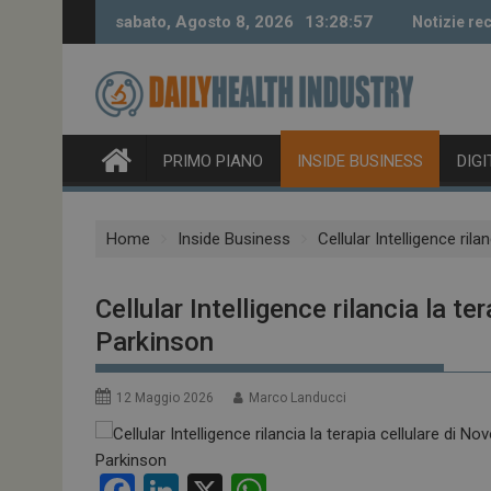
Skip
sabato, Agosto 8, 2026
13:28:57
Notizie rec
to
content
PRIMO PIANO
INSIDE BUSINESS
DIG
Home
Inside Business
Cellular Intelligence ril
Cellular Intelligence rilancia la t
Parkinson
12 Maggio 2026
Marco Landucci