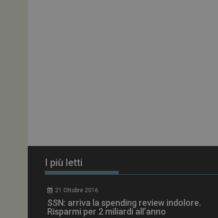
ARRAffinitySameSit
PHPSESSID
tracking-sites-
ironfish-session-id
ARRAffinity
I più letti
_ga_Z2VT792F98
21 Ottobre 2016
tracking-sites-
SSN: arriva la spending review indolore.
ironfish-tracking-
enable
Risparmi per 2 miliardi all’anno