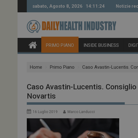
Skip
sabato, Agosto 8, 2026
14:11:25
Notizie rec
to
content
PRIMO PIANO
INSIDE BUSINESS
DIG
Home
Primo Piano
Caso Avastin-Lucentis. Con
Caso Avastin-Lucentis. Consiglio
Novartis
16 Luglio 2019
Marco Landucci