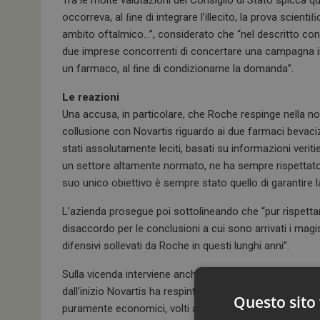
Tra le molte valutazioni del Consiglio di Stato spicca que
occorreva, al ﬁne di integrare l’illecito, la prova scient
ambito oftalmico…”, considerato che “nel descritto co
due imprese concorrenti di concertare una campagna inf
un farmaco, al ﬁne di condizionarne la domanda”.
Le reazioni
Una accusa, in particolare, che Roche respinge nella n
collusione con Novartis riguardo ai due farmaci bevaci
stati assolutamente leciti, basati su informazioni veri
un settore altamente normato, ne ha sempre rispettato le
suo unico obiettivo è sempre stato quello di garantire la
L’azienda prosegue poi sottolineando che “pur rispettand
disaccordo per le conclusioni a cui sono arrivati i magist
difensivi sollevati da Roche in questi lunghi anni”.
Sulla vicenda interviene anche Novartis che “prende at
dall’inizio Novartis ha respinto con forza queste accuse
Questo sito 
puramente economici, volti a forzare, nel quadro norma