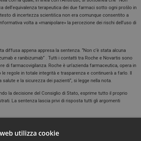
lla con la quale, in linea con l’Antitrust, si sottolinea che “Non
iﬁca dell’equivalenza terapeutica dei due farmaci sotto ogni proﬁlo in
ntesto di incertezza scientiﬁca non era comunque consentito a
ormativa volta a «manipolare» la percezione dei rischi dell’uso di
ota diffusa appena appresa la sentenza. “Non c’è stata alcuna
zumab e ranibizumab” . Tutti i contatti tra Roche e Novartis sono
tiere di farmacovigilanza. Roche è un’azienda farmaceutica, opera in
 regole in totale integrità e trasparenza e continuerà a farlo. Il
 salute e la sicurezza dei pazienti”, si legge nella nota.
o la decisione del Consiglio di Stato, esprime tutto il proprio
rati. La sentenza lascia privi di risposta tutti gli argomenti
to con rammarico della Sentenza del Consiglio di Stato. Sin
 ed è convinta che il caso antitrust sia stato guidato da motivi
web utilizza cookie
tivo italiano, un cambiamento atto a consentire il rimborso