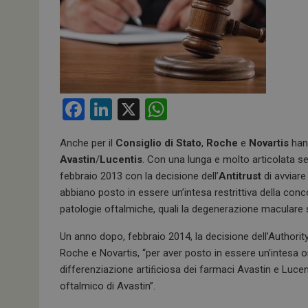
F
Li
X
W
a
n
h
Anche per il
Consiglio di Stato
,
Roche
e
Novartis
hann
ce
ke
at
Avastin
/
Lucentis
. Con una lunga e molto articolata sen
b
dI
s
febbraio 2013 con la decisione dell’
Antitrust
di avviare
o
n
A
abbiano posto in essere un’intesa restrittiva della concor
patologie oftalmiche, quali la degenerazione maculare s
o
p
k
p
Un anno dopo, febbraio 2014, la decisione dell’Authori
Roche e Novartis, “per aver posto in essere un’intesa o
differenziazione artiﬁciosa dei farmaci Avastin e Lucen
oftalmico di Avastin”.