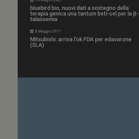
VISITOR_PRIVACY_
bluebird bio, nuovi dati a sostegno della
terapia genica una tantum beti-cel per la β-
talassemia
8 Maggio 2017
Mitsubishi: arriva l’ok FDA per edavarone
YSC
(SLA)
VISITOR_INFO1_LIV