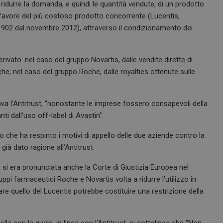
ridurre la domanda, e quindi le quantità vendute, di un prodotto
 favore del più costoso prodotto concorrente (Lucentis,
 € 902 dal novembre 2012), attraverso il condizionamento dei
derivato: nel caso del gruppo Novartis, dalle vendite dirette di
he; nel caso del gruppo Roche, dalle royalties ottenute sulle
ava l’Antitrust, “nonostante le imprese fossero consapevoli della
anti dall’uso off-label di Avastin”.
o che ha respinto i motivi di appello delle due aziende contro la
ià dato ragione all’Antitrust.
o si era pronunciata anche la Corte di Giustizia Europea nel
uppi farmaceutici Roche e Novartis volta a ridurre l’utilizzo in
e quello del Lucentis potrebbe costituire una restrizione della