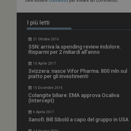
Devi essere
connesso
per inviare un commento.
_ga_Z2VT792F98
tracking-sites-
ironfish-tracking-
I più letti
enable
CookieScriptConse
21 Ottobre 2016
SSN: arriva la spending review indolore.
Risparmi per 2 miliardi all’anno
10 Aprile 2017
NOME
Svizzera: nasce Vifor Pharma. 800 mln sul
__Secure-ROLLOU
piatto per gli investimenti
15 Dicembre 2016
tracking-sites-ironf
Colangite biliare: EMA approva Ocaliva
tracking-named-en
(Intercept)
__Secure-YNID
6 Aprile 2017
Sanofi: Bill Sibold a capo del gruppo in USA
14 Giugno 2021