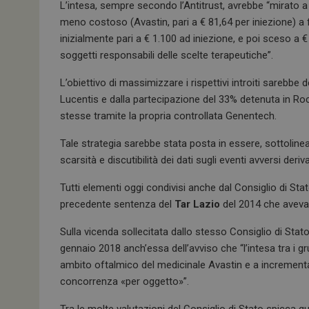
L’intesa, sempre secondo l’Antitrust, avrebbe “mirato a 
meno costoso (Avastin, pari a € 81,64 per iniezione) a
inizialmente pari a € 1.100 ad iniezione, e poi sceso a
soggetti responsabili delle scelte terapeutiche”.
L’obiettivo di massimizzare i rispettivi introiti sarebbe 
Lucentis e dalla partecipazione del 33% detenuta in Roc
stesse tramite la propria controllata Genentech.
Tale strategia sarebbe stata posta in essere, sottoline
scarsità e discutibilità dei dati sugli eventi avversi deriv
Tutti elementi oggi condivisi anche dal Consiglio di Stat
precedente sentenza del
Tar Lazio
del 2014 che aveva g
Sulla vicenda sollecitata dallo stesso Consiglio di Stat
gennaio 2018 anch’essa dell’avviso che “l’intesa tra i gr
ambito oftalmico del medicinale Avastin e a incrementar
concorrenza «per oggetto»”.