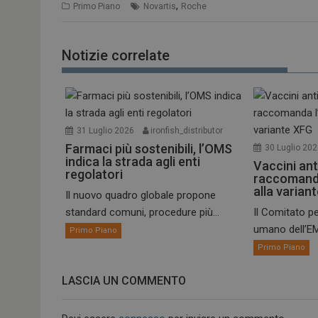
,
Primo Piano
Novartis
Roche
Notizie correlate
ARRAffinitySameSit
31 Luglio 2026
ironfish_distributor
PHPSESSID
Farmaci più sostenibili, l’OMS
30 Luglio 20
indica la strada agli enti
Vaccini ant
regolatori
raccomand
alla varian
Il nuovo quadro globale propone
standard comuni, procedure più...
Il Comitato pe
tracking-sites-
umano dell’EM
Primo Piano
ironfish-session-id
Primo Piano
ARRAffinity
LASCIA UN COMMENTO