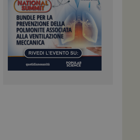
tilizzato da Google.
stinguere utenti
o in modo casuale
uso in ogni richiesta
colare i dati di
apporti di analisi dei
ome piattaforma di
el carico, questo
una sessione di
e gestite dallo
te sul linguaggio
erico utilizzato per
tente. Normalmente è
 il modo in cui
er il sito, ma un
di accesso per un
cazione per
 visitatore.
i Web eseguiti sulla
e utilizzato per il
i che le richieste
stradate allo stesso
zione.