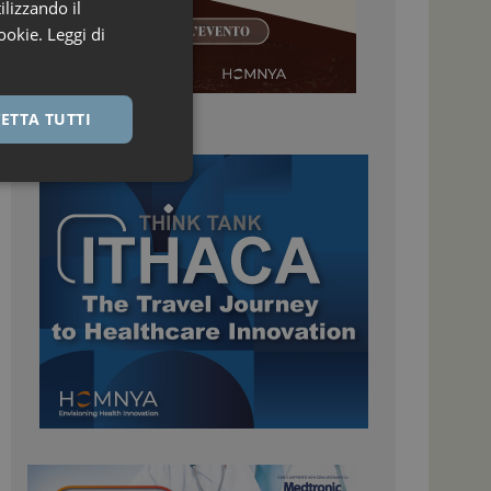
ilizzando il
ookie.
Leggi di
ETTA TUTTI
igazione sulle pagine
kie.
 Google Universal
nificativo del