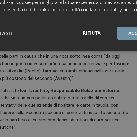
ilizza i cookie per migliorare la tua esperienza di navigazione. Ut
autorizzazione (off label), nonostante la presenza sul mercato di
consenti a tutti i cookie in conformità con la nostra policy per i c
, Novartis conferma la correttezza del proprio operato e rimane
in presenza di farmaci appropriati costituisca una minaccia per
RIFIUTA
TAGLI
ACC
o per monitorare l’uso efficace e sicuro dei medicinali nei pazienti”,
Necessari
Marketing
elle parti in causa che in una nota sottolinea come “da oggi
 hanno posto in essere un’intesa anticoncorrenziale per favorire
no diAvastin (Roche), farmaci entrambi efficaci nella cura della
 più costoso del secondo (Avastin)”.
 dichiarato
Ivo Tarantino, Responsabile Relazioni Esterne
Necessari
Marketing
i ha visto in campo fin da subito a tutela della difesa dei
entativi delle due aziende di ribaltare le carte in tavola, con
tribuiscono a rendere fruibile il sito web abilitandone funzionalità di base quali la nav
protette del sito. Il sito web non è in grado di funzionare correttamente senza questi coo
cuore della vicenda: i pazienti si sono visti negati l’accesso alla
izio sanitario ci ha rimesso decine di milioni di euro per una
FORNITORE / DOMINIO
SCADENZA
DESCRIZIONE
eutiche”.
1 anno 1
Questo nome di cookie è associato a
Google LLC
mese
Analytics, che è un aggiornamento sig
.dailyhealthindustry.it