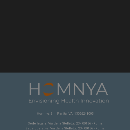
METADATA
5 mesi 4
Questo cookie viene utilizza
YouTube
settimane
le scelte di consenso e privacy
.youtube.com
loro interazione con il sito. Re
consenso del visitatore riguar
e impostazioni sulla privacy,
loro preferenze siano onorate
future.
Sessione
Questo cookie è impostato d
Google LLC
tenere traccia delle visualizza
.youtube.com
incorporati.
E
5 mesi 4
Questo cookie è impostato d
Google LLC
settimane
tenere traccia delle preferenze
.youtube.com
video di Youtube incorporati 
determinare se il visitatore de
utilizzando la nuova o la vec
dell'interfaccia di Youtube.
Homnya Srl | Partita IVA: 13026241003
Sede legale: Via della Stelletta, 23 - 00186 - Roma
Sede operativa: Via della Stelletta, 23 - 00186 - Roma