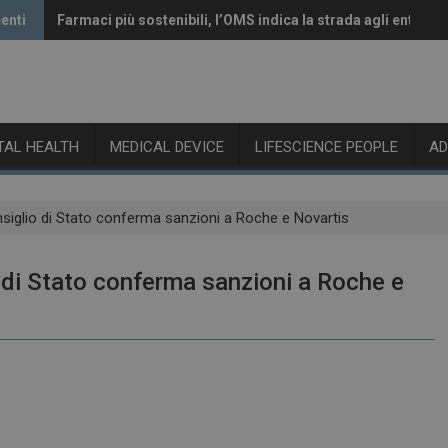
enti
Farmaci più sostenibili, l’OMS indica la strada agli enti reg
Vaccini anti-Covid, il CHMP raccomanda l’aggiornamento a
ITAL HEALTH
MEDICAL DEVICE
LIFESCIENCE PEOPLE
A
siglio di Stato conferma sanzioni a Roche e Novartis
 di Stato conferma sanzioni a Roche e