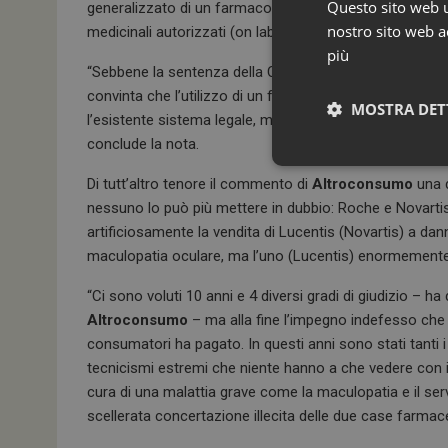
Questo sito web ut
generalizzato di un farmaco in un’indicazione priva di 
nostro sito web ac
medicinali autorizzati (on label)”.
più
“Sebbene la sentenza della Corte sia stata sfavorevole
convinta che l’utilizzo di un farmaco fuori indicazione 
MOSTRA DET
l’esistente sistema legale, medico e regolatorio, istituit
conclude la nota.
Di tutt’altro tenore il commento di
Altroconsumo
una d
nessuno lo può più mettere in dubbio: Roche e Novartis
artificiosamente la vendita di Lucentis (Novartis) a dan
maculopatia oculare, ma l’uno (Lucentis) enormemente
“Ci sono voluti 10 anni e 4 diversi gradi di giudizio – ha
Altroconsumo
– ma alla fine l’impegno indefesso che c
consumatori ha pagato. In questi anni sono stati tanti i t
I cookie necessari con
e l'accesso alle aree 
tecnicismi estremi che niente hanno a che vedere con il 
cura di una malattia grave come la maculopatia e il serv
NOME
scellerata concertazione illecita delle due case farmac
_ga