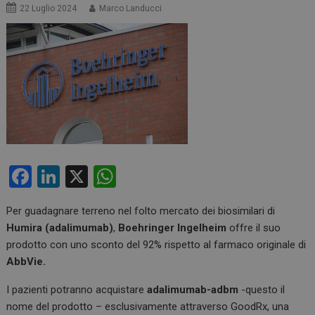
22 Luglio 2024
Marco Landucci
F
Li
X
W
a
n
h
Per guadagnare terreno nel folto mercato dei biosimilari di
ce
ke
at
Humira
(adalimumab)
,
Boehringer Ingelheim
offre il suo
b
dI
s
prodotto con uno sconto del 92% rispetto al farmaco originale di
o
n
A
AbbVie.
o
p
I pazienti potranno acquistare
adalimumab-adbm
-questo il
k
p
nome del prodotto – esclusivamente attraverso GoodRx, una