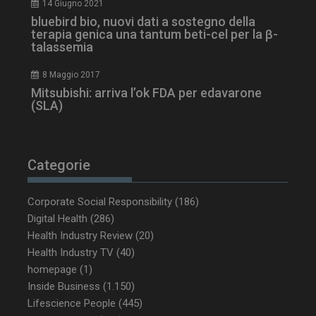
14 Giugno 2021
bluebird bio, nuovi dati a sostegno della
terapia genica una tantum beti-cel per la β-
talassemia
8 Maggio 2017
Mitsubishi: arriva l’ok FDA per edavarone
(SLA)
_ga_Z2VT792F98
.dailyhealthindustry.it
1 anno 1
Categorie
mese
Corporate Social Responsibility
(186)
Digital Health
(286)
Health Industry Review
(20)
tracking-sites-
www.dailyhealthindustry.it
4
ironfish-tracking-
settimane
Health Industry TV
(40)
enable
2 giorni
homepage
(1)
Inside Business
(1.150)
Lifescience People
(445)