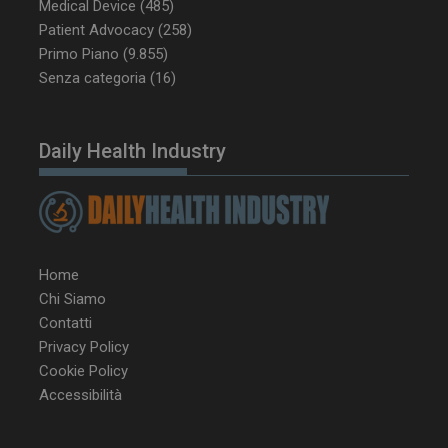
CookieScriptConsent
5 mesi 3
CookieScript
Medical Device
(485)
settimane
www.dailyhealthindustry.it
Patient Advocacy
(258)
Primo Piano
(9.855)
Senza categoria
(16)
Daily Health Industry
Home
Chi Siamo
Contatti
Privacy Policy
NOME
FORNITORE / DOMINIO
SCA
Cookie Policy
Accessibilità
__Secure-ROLLOUT_TOKEN
.youtube.com
5 m
sett