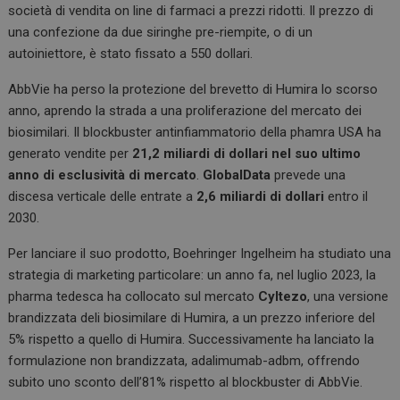
società di vendita on line di farmaci a prezzi ridotti. Il prezzo di
una confezione da due siringhe pre-riempite, o di un
autoiniettore, è stato fissato a 550 dollari.
AbbVie ha perso la protezione del brevetto di Humira lo scorso
anno, aprendo la strada a una proliferazione del mercato dei
biosimilari. Il blockbuster antinfiammatorio della phamra USA ha
generato vendite per
21,2 miliardi di dollari
nel suo ultimo
anno di esclusività di mercato
.
GlobalData
prevede una
discesa verticale delle entrate a
2,6 miliardi di dollari
entro il
2030.
Per lanciare il suo prodotto, Boehringer Ingelheim ha studiato una
strategia di marketing particolare: un anno fa, nel luglio 2023, la
pharma tedesca ha collocato sul mercato
Cyltezo
, una versione
brandizzata deli biosimilare di Humira, a un prezzo inferiore del
5% rispetto a quello di Humira. Successivamente ha lanciato la
formulazione non brandizzata, adalimumab-adbm, offrendo
subito uno sconto dell’81% rispetto al blockbuster di AbbVie.