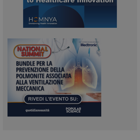
ARRAffinitySameSite
Sessione
Microsoft Corporation
.www.dailyhealthindustry.it
PHPSESSID
Sessione
PHP.net
www.dailyhealthindustry.it