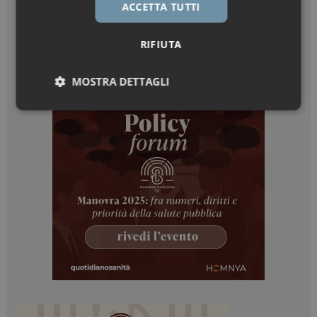
ACCETTA TUTTI
RIFIUTA
MOSTRA DETTAGLI
Necessari
Marketing
Necessari
Marketing
I cookie necessari contribuiscono a rendere fruibile il
sito web abilitandone funzionalità di base quali la
navigazione sulle pagine e l'accesso alle aree
protette del sito. Il sito web non è in grado di
funzionare correttamente senza questi cookie.
NOME
FORNITORE / DOMINIO
SCADENZA