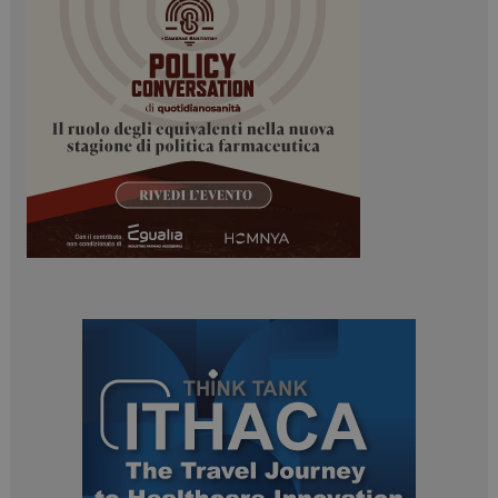
_ga
1 anno 1
Google LLC
mese
.dailyhealthindustry.it