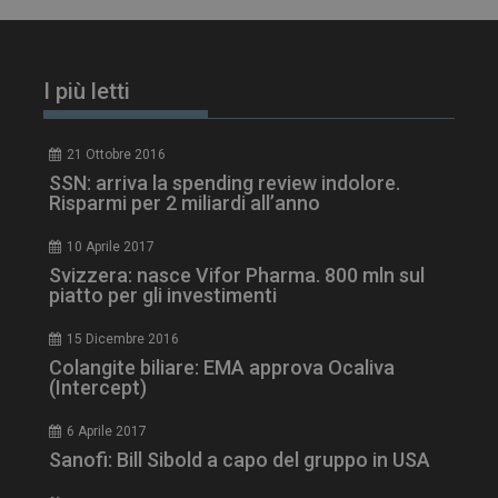
I più letti
21 Ottobre 2016
SSN: arriva la spending review indolore.
Risparmi per 2 miliardi all’anno
10 Aprile 2017
Svizzera: nasce Vifor Pharma. 800 mln sul
piatto per gli investimenti
tracking-sites-
www.dailyhealthindustry.it
4
ironfish-session-id
settimane
2 giorni
15 Dicembre 2016
Colangite biliare: EMA approva Ocaliva
(Intercept)
ARRAffinity
Sessione
Microsoft Corporation
6 Aprile 2017
.www.dailyhealthindustry.it
Sanofi: Bill Sibold a capo del gruppo in USA