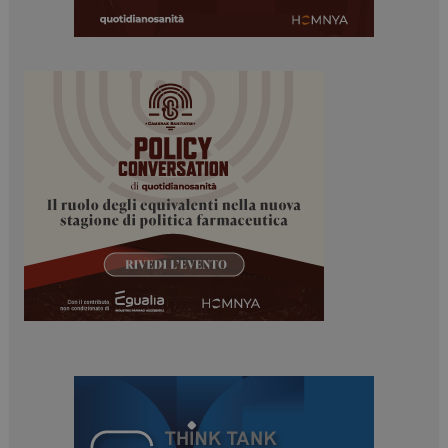
NOME
FORNITORE / DOMINIO
SCADENZA
_ga
1 anno 1
Google LLC
mese
.dailyhealthindustry.it