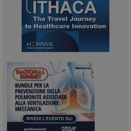
ARRAffinitySameSite
Sessione
Microsoft Corporation
.www.dailyhealthindustry.it
PHPSESSID
Sessione
PHP.net
www.dailyhealthindustry.it