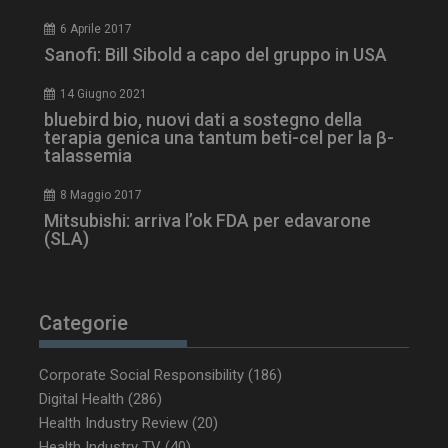
6 Aprile 2017
Sanofi: Bill Sibold a capo del gruppo in USA
14 Giugno 2021
bluebird bio, nuovi dati a sostegno della
terapia genica una tantum beti-cel per la β-
talassemia
8 Maggio 2017
Mitsubishi: arriva l’ok FDA per edavarone
(SLA)
_ga_Z2VT792F98
.dailyhealthindustry.it
1 anno 1
mese
Categorie
Corporate Social Responsibility
(186)
tracking-sites-
www.dailyhealthindustry.it
4
ironfish-tracking-
settimane
Digital Health
(286)
enable
2 giorni
Health Industry Review
(20)
Health Industry TV
(40)