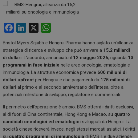
F
Li
X
W
a
n
h
Bristol Myers Squibb e Hengrui Pharma hanno siglato un’alleanza
ce
ke
at
strategica di ricerca e sviluppo che può arrivare a
15,2 miliardi
b
dI
s
di dollari
. L’accordo, annunciato il
12 maggio 2026
, riguarda
13
o
n
A
programmi in fase iniziale
nelle aree oncologia, ematologia e
immunologia. La struttura economica prevede
600 milioni di
o
p
dollari upfront
per Hengrui e due pagamenti da
175 milioni di
k
p
dollari
al primo e al secondo anniversario dell’intesa, oltre a
potenziali milestone di sviluppo, regolatorie e commerciali.
Il perimetro dell’operazione è ampio. BMS otterrà i diritti esclusivi,
al di fuori di Cina continentale, Hong Kong e Macao, su
quattro
candidati oncologici ed ematologici
sviluppati da Hengrui. La
società cinese riceverà invece, negli stessi mercati asiatici, i diritti
su
quattro programmi di immunologia
di BMS. Le due aziende