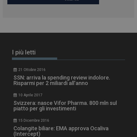
I più letti
21 Ottobre 2016
SSN: arriva la spending review indolore.
Risparmi per 2 miliardi all’anno
tracking-sites-
www.dailyhealthindustry.it
4
10 Aprile 2017
ironfish-session-id
settimane
Svizzera: nasce Vifor Pharma. 800 mln sul
2 giorni
piatto per gli investimenti
15 Dicembre 2016
Colangite biliare: EMA approva Ocaliva
ARRAffinity
Sessione
Microsoft Corporation
(Intercept)
.www.dailyhealthindustry.it