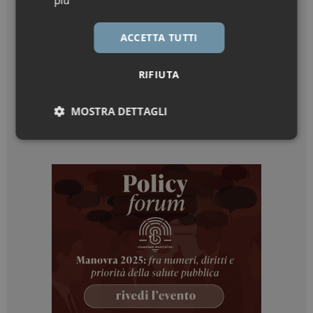
più
ACCETTA TUTTI
RIFIUTA
MOSTRA DETTAGLI
Necessari
Marketing
Necessari
Marketing
I cookie necessari contribuiscono a rendere fruibile il
sito web abilitandone funzionalità di base quali la
navigazione sulle pagine e l'accesso alle aree
protette del sito. Il sito web non è in grado di
funzionare correttamente senza questi cookie.