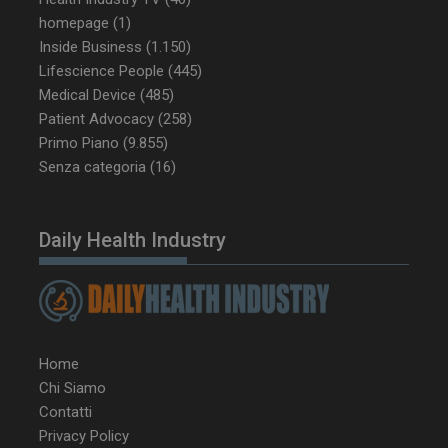
homepage
(1)
Inside Business
(1.150)
CookieScriptConsent
5 mesi 3
CookieScript
settimane
www.dailyhealthindustry.it
Lifescience People
(445)
Medical Device
(485)
Patient Advocacy
(258)
Primo Piano
(9.855)
Senza categoria
(16)
Daily Health Industry
Home
Chi Siamo
Contatti
NOME
FORNITORE / DOMINIO
SCA
Privacy Policy
__Secure-ROLLOUT_TOKEN
.youtube.com
5 m