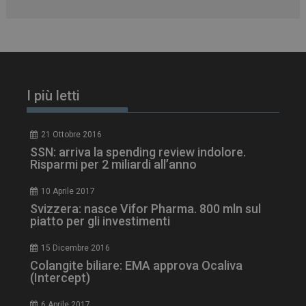
I più letti
21 Ottobre 2016
SSN: arriva la spending review indolore.
Risparmi per 2 miliardi all’anno
10 Aprile 2017
tracking-sites-
www.dailyhealthindustry.it
4
Svizzera: nasce Vifor Pharma. 800 mln sul
ironfish-session-id
settimane
piatto per gli investimenti
2 giorni
15 Dicembre 2016
Colangite biliare: EMA approva Ocaliva
(Intercept)
ARRAffinity
Sessione
Microsoft Corporation
.www.dailyhealthindustry.it
6 Aprile 2017