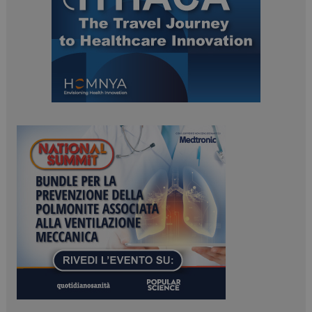
ARRAffinitySameSite
Sessione
Microsoft Corporation
.www.dailyhealthindustry.it
PHPSESSID
Sessione
PHP.net
www.dailyhealthindustry.it