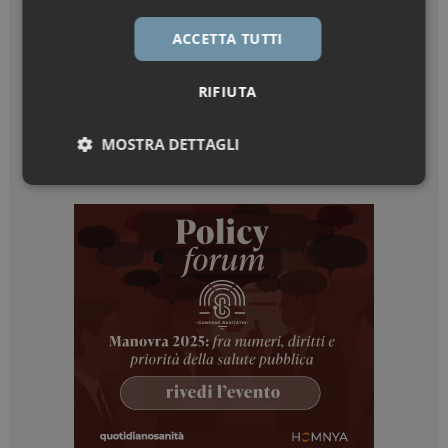
ACCETTA TUTTI
RIFIUTA
MOSTRA DETTAGLI
Necessari
Marketing
Necessari
Marketing
I cookie necessari contribuiscono a rendere fruibile il
sito web abilitandone funzionalità di base quali la
navigazione sulle pagine e l'accesso alle aree
protette del sito. Il sito web non è in grado di
funzionare correttamente senza questi cookie.