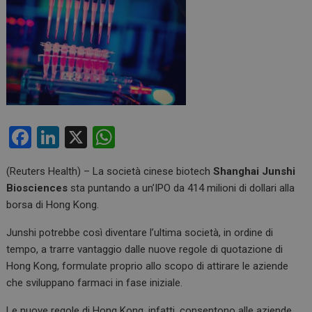
F
Li
X
W
a
n
h
(Reuters Health) – La società cinese biotech
Shanghai Junshi
ce
ke
at
Biosciences
sta puntando a un’IPO da 414 milioni di dollari alla
b
dI
s
borsa di Hong Kong.
o
n
A
Junshi potrebbe così diventare l’ultima società, in ordine di
o
p
tempo, a trarre vantaggio dalle nuove regole di quotazione di
k
p
Hong Kong, formulate proprio allo scopo di attirare le aziende
che sviluppano farmaci in fase iniziale.
Le nuove regole di Hong Kong, infatti, consentono alle aziende