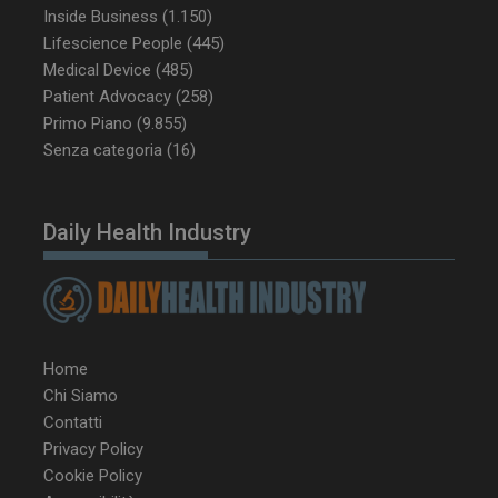
Inside Business
(1.150)
CookieScriptConsent
5 mesi 3
CookieScript
Lifescience People
(445)
settimane
www.dailyhealthindustry.it
Medical Device
(485)
Patient Advocacy
(258)
Primo Piano
(9.855)
Senza categoria
(16)
Daily Health Industry
Home
Chi Siamo
Contatti
NOME
FORNITORE / DOMINIO
SCA
Privacy Policy
__Secure-ROLLOUT_TOKEN
.youtube.com
5 m
Cookie Policy
sett