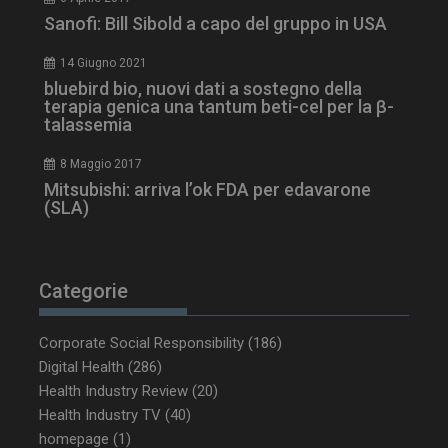
Sanofi: Bill Sibold a capo del gruppo in USA
14 Giugno 2021
bluebird bio, nuovi dati a sostegno della
terapia genica una tantum beti-cel per la β-
talassemia
8 Maggio 2017
Mitsubishi: arriva l’ok FDA per edavarone
(SLA)
_ga_Z2VT792F98
.dailyhealthindustry.it
1 anno 1
mese
Categorie
Corporate Social Responsibility
(186)
Digital Health
(286)
tracking-sites-
www.dailyhealthindustry.it
4
ironfish-tracking-
settimane
Health Industry Review
(20)
enable
2 giorni
Health Industry TV
(40)
homepage
(1)