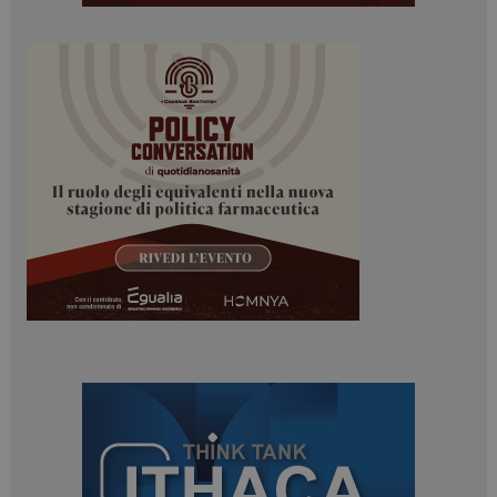
NOME
FORNITORE / DOMINIO
SCADENZA
_ga
1 anno 1
Google LLC
mese
.dailyhealthindustry.it