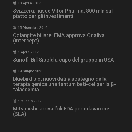
10 Aprile 2017
Svizzera: nasce Vifor Pharma. 800 mln sul
piatto per gli investimenti
15 Dicembre 2016
Colangite biliare: EMA approva Ocaliva
(Intercept)
tracking-sites-
www.dailyhealthindustry.it
4
ironfish-session-id
settimane
6 Aprile 2017
2 giorni
Sanofi: Bill Sibold a capo del gruppo in USA
14 Giugno 2021
bluebird bio, nuovi dati a sostegno della
ARRAffinity
Sessione
Microsoft Corporation
terapia genica una tantum beti-cel per la β-
.www.dailyhealthindustry.it
talassemia
8 Maggio 2017
Mitsubishi: arriva l’ok FDA per edavarone
(SLA)