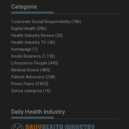
Categorie
Corporate Social Responsibility
(186)
Digital Health
(286)
_ga_Z2VT792F98
.dailyhealthindustry.it
1 anno 1
Health Industry Review
(20)
mese
Health Industry TV
(40)
homepage
(1)
Inside Business
(1.150)
Lifescience People
(445)
tracking-sites-
www.dailyhealthindustry.it
4
Medical Device
(485)
ironfish-tracking-
settimane
enable
2 giorni
Patient Advocacy
(258)
Primo Piano
(9.855)
Senza categoria
(16)
CookieScriptConsent
5 mesi 3
CookieScript
settimane
www.dailyhealthindustry.it
Daily Health Industry