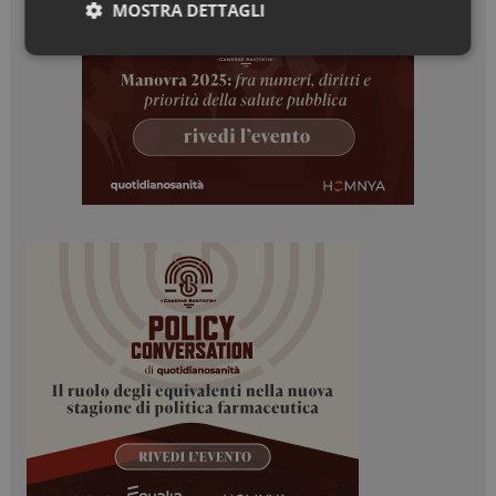
MOSTRA DETTAGLI
Necessari
Marketing
Necessari
Marketing
I cookie necessari contribuiscono a rendere fruibile il
sito web abilitandone funzionalità di base quali la
navigazione sulle pagine e l'accesso alle aree
protette del sito. Il sito web non è in grado di
funzionare correttamente senza questi cookie.
NOME
FORNITORE / DOMINIO
SCADENZA
_ga
1 anno 1
Google LLC
mese
.dailyhealthindustry.it