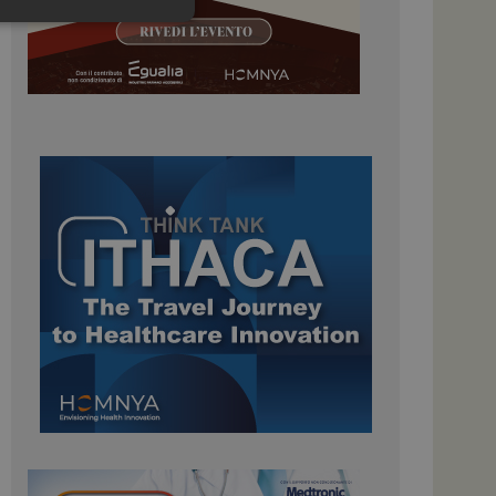
igazione sulle pagine
kie.
 Google Universal
nificativo del
tilizzato da Google.
stinguere utenti
o in modo casuale
uso in ogni richiesta
colare i dati di
apporti di analisi dei
ome piattaforma di
el carico, questo
una sessione di