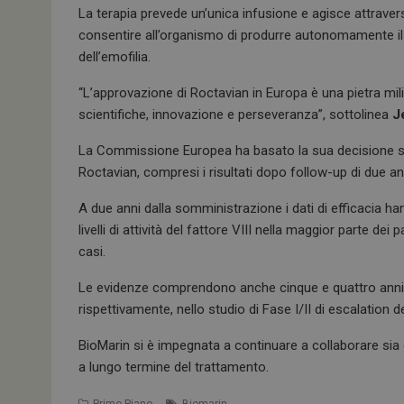
La terapia prevede un’unica infusione e agisce attrave
consentire all’organismo di produrre autonomamente il F
dell’emofilia.
“L’approvazione di Roctavian in Europa è una pietra mil
scientifiche, innovazione e perseveranza”, sottolinea
J
La Commissione Europea ha basato la sua decisione su u
Roctavian, compresi i risultati dopo follow-up di due an
A due anni dalla somministrazione i dati di efficacia h
livelli di attività del fattore VIII nella maggior parte d
casi.
Le evidenze comprendono anche cinque e quattro anni di
rispettivamente, nello studio di Fase I/II di escalation 
BioMarin si è impegnata a continuare a collaborare sia 
a lungo termine del trattamento.
Primo Piano
Biomarin