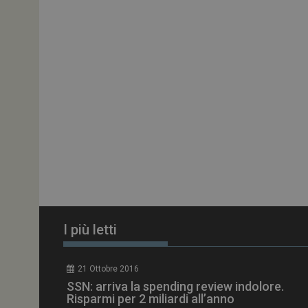
PHPSESSID
tracking-sites-
ironfish-session-id
ARRAffinity
_ga_Z2VT792F98
I più letti
tracking-sites-
ironfish-tracking-
enable
21 Ottobre 2016
CookieScriptConse
SSN: arriva la spending review indolore.
Risparmi per 2 miliardi all’anno