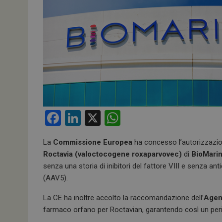
F
Li
X
W
a
n
h
La
Commissione Europea
ha concesso l’autorizzazio
ce
ke
at
Roctavia (valoctocogene roxaparvovec)
di
BioMari
b
dI
s
senza una storia di inibitori del fattore VIII e senza anti
o
n
A
(AAV5).
o
p
La CE ha inoltre accolto la raccomandazione dell’
Agen
k
p
farmaco orfano per Roctavian, garantendo così un perio