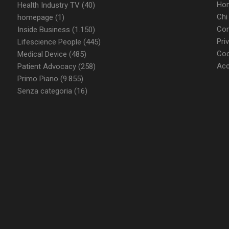
di Cookie-Script.com funzioni corret
Ho
Health Industry TV
(40)
Chi
homepage
(1)
Con
Inside Business
(1.150)
FORNITORE / DOMINIO
SCADENZA
DESCRIZIONE
Pri
Lifescience People
(445)
Coo
Medical Device
(485)
T_TOKEN
.youtube.com
5 mesi 4
Questo cookie è impostato d
settimane
gestione dell'autenticazione e
Acc
Patient Advocacy
(258)
personalizzazione dell’esperi
Primo Piano
(9.855)
ish-
www.dailyhealthindustry.it
4
Questo cookie è impostato da
Senza categoria
(16)
able
settimane
abilitare il sistema di tracking
2 giorni
utenti loggato con identity p
.youtube.com
5 mesi 4
Questo cookie è impostato d
settimane
tenere traccia delle preferenze
video di Youtube incorporati 
determinare se il visitatore de
utilizzando la nuova o la vec
dell'interfaccia di Youtube.
METADATA
5 mesi 4
Questo cookie viene utilizza
YouTube
settimane
le scelte di consenso e privacy
.youtube.com
loro interazione con il sito. Re
consenso del visitatore riguar
e impostazioni sulla privacy,
loro preferenze siano onorate
future.
Sessione
Questo cookie è impostato d
Google LLC
tenere traccia delle visualizza