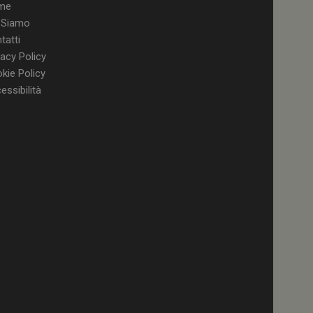
tamente.
me
 Siamo
tatti
vacy Policy
kie Policy
a YouTube per la
 della
essibilità
enza utente
ll'applicazione per
 solo in caso di
rovider WelfareLink.
a Youtube per
 dell'utente per i
nei siti; può anche
l sito web sta
chia versione
to per memorizzare
 dell'utente per la
gistra i dati sul
do a varie politiche
 garantendo che le
 nelle sessioni
a YouTube per
zioni dei video