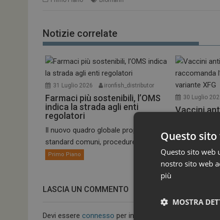
Notizie correlate
31 Luglio 2026
ironfish_distributor
Farmaci più sostenibili, l’OMS
30 Luglio 20
indica la strada agli enti
Vaccini ant
regolatori
raccomand
alla varian
Il nuovo quadro globale propone
Questo sito 
standard comuni, procedure più...
Il Comitato pe
Questo sito web ut
umano dell’EM
Primo Piano
nostro sito web ac
Primo Piano
più
LASCIA UN COMMENTO
MOSTRA DET
Devi essere
connesso
per inviare un commento.