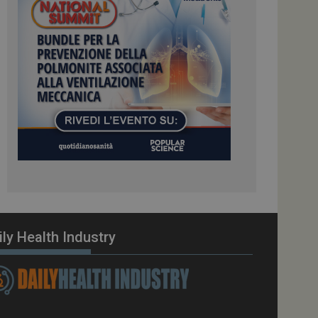
e gestite dallo
te sul linguaggio
erico utilizzato per
tente. Normalmente è
 il modo in cui
er il sito, ma un
di accesso per un
cazione per
 visitatore.
i Web eseguiti sulla
e utilizzato per il
i che le richieste
stradate allo stesso
zione.
gle Analytics per
ily Health Industry
azione per abilitare
vizio Cookie-
e di consenso sui
 il banner dei cookie