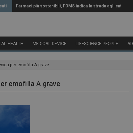
centi
Farmaci più sostenibili, l’OMS indica la strada agli enti re
Vaccini anti-Covid, il CHMP raccomanda l’aggiornamento 
ITAL HEALTH
MEDICAL DEVICE
LIFESCIENCE PEOPLE
A
enica per emofilia A grave
per emofilia A grave