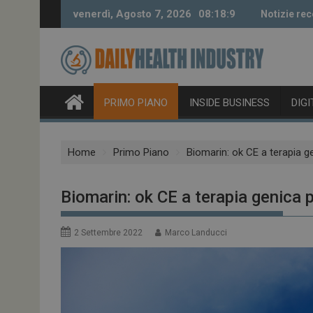
Skip
venerdì, Agosto 7, 2026
08:18:10
Notizie re
to
content
PRIMO PIANO
INSIDE BUSINESS
DIG
Home
Primo Piano
Biomarin: ok CE a terapia g
Biomarin: ok CE a terapia genica 
2 Settembre 2022
Marco Landucci