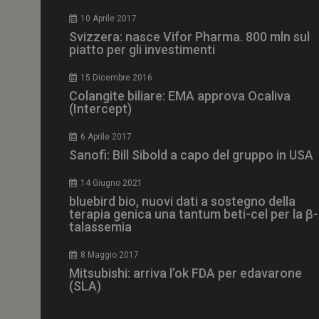
10 Aprile 2017
Svizzera: nasce Vifor Pharma. 800 mln sul
piatto per gli investimenti
NOME
__Secure-ROLLOU
15 Dicembre 2016
Colangite biliare: EMA approva Ocaliva
(Intercept)
tracking-sites-ironf
tracking-named-en
6 Aprile 2017
Sanofi: Bill Sibold a capo del gruppo in USA
__Secure-YNID
14 Giugno 2021
bluebird bio, nuovi dati a sostegno della
terapia genica una tantum beti-cel per la β-
talassemia
VISITOR_PRIVACY_
8 Maggio 2017
Mitsubishi: arriva l’ok FDA per edavarone
(SLA)
YSC