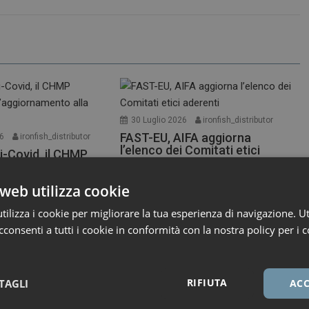
30 Luglio 2026
ironfish_distributor
FAST-EU, AIFA aggiorna
26
ironfish_distributor
l’elenco dei Comitati etici
i-Covid, il CHMP
aderenti
a l’aggiornamento
te XFG
L’Agenzia ha pubblicato l’elenco
web utilizza cookie
r i medicinali per uso
aggiornato al 27 luglio dei...
ilizza i cookie per migliorare la tua esperienza di navigazione. Ut
A,...
Primo Piano
consenti a tutti i cookie in conformità con la nostra policy per i c
RIFIUTA
TAGLI
ACC