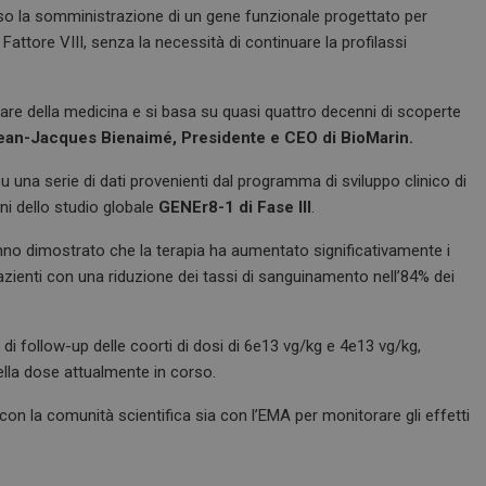
rso la somministrazione di un gene funzionale progettato per
attore VIII, senza la necessità di continuare la profilassi
iare della medicina e si basa su quasi quattro decenni di scoperte
ean-Jacques Bienaimé, Presidente e CEO di BioMarin.
na serie di dati provenienti dal programma di sviluppo clinico di
ni dello studio globale
GENEr8-1 di Fase III
.
anno dimostrato che la terapia ha aumentato significativamente i
ei pazienti con una riduzione dei tassi di sanguinamento nell’84% dei
 follow-up delle coorti di dosi di 6e13 vg/kg e 4e13 vg/kg,
della dose attualmente in corso.
con la comunità scientifica sia con l’EMA per monitorare gli effetti