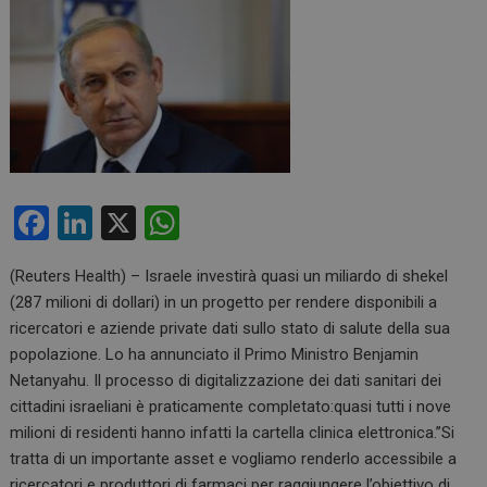
F
Li
X
W
a
n
h
(Reuters Health) – Israele investirà quasi un miliardo di shekel
ce
ke
at
(287 milioni di dollari) in un progetto per rendere disponibili a
b
dI
s
ricercatori e aziende private dati sullo stato di salute della sua
o
n
A
popolazione. Lo ha annunciato il Primo Ministro Benjamin
Netanyahu. Il processo di digitalizzazione dei dati sanitari dei
o
p
cittadini israeliani è praticamente completato:quasi tutti i nove
k
p
milioni di residenti hanno infatti la cartella clinica elettronica.”Si
tratta di un importante asset e vogliamo renderlo accessibile a
ricercatori e produttori di farmaci per raggiungere l’obiettivo di