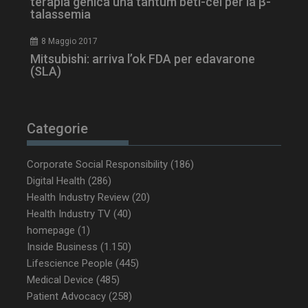
terapia genica una tantum beti-cel per la β-
talassemia
8 Maggio 2017
Mitsubishi: arriva l’ok FDA per edavarone
(SLA)
Categorie
_ga_Z2VT792F98
.dailyhealthindustry.it
1 anno 1
mese
Corporate Social Responsibility
(186)
Digital Health
(286)
Health Industry Review
(20)
Health Industry TV
(40)
tracking-sites-
www.dailyhealthindustry.it
4
ironfish-tracking-
settimane
homepage
(1)
enable
2 giorni
Inside Business
(1.150)
Lifescience People
(445)
Medical Device
(485)
CookieScriptConsent
5 mesi 3
CookieScript
Patient Advocacy
(258)
settimane
www.dailyhealthindustry.it