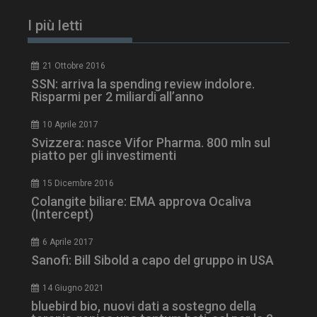
I più letti
21 Ottobre 2016
SSN: arriva la spending review indolore.
Risparmi per 2 miliardi all’anno
10 Aprile 2017
Svizzera: nasce Vifor Pharma. 800 mln sul
piatto per gli investimenti
tracking-sites-
www.dailyhealthindustry.it
4
ironfish-session-id
settimane
15 Dicembre 2016
2 giorni
Colangite biliare: EMA approva Ocaliva
(Intercept)
6 Aprile 2017
ARRAffinity
Sessione
Microsoft Corporation
Sanofi: Bill Sibold a capo del gruppo in USA
.www.dailyhealthindustry.it
14 Giugno 2021
bluebird bio, nuovi dati a sostegno della