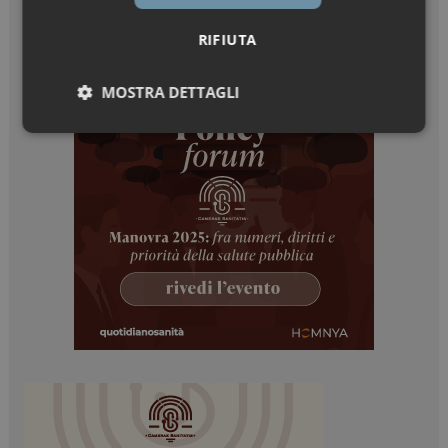
RIFIUTA
MOSTRA DETTAGLI
Necessari
Marketing
Necessari
Marketing
I cookie necessari contribuiscono a rendere fruibile il
sito web abilitandone funzionalità di base quali la
navigazione sulle pagine e l'accesso alle aree
protette del sito. Il sito web non è in grado di
funzionare correttamente senza questi cookie.
NOME
FORNITORE / DOMINIO
SCADENZA
_ga
1 anno 1
Google LLC