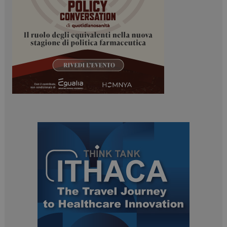
mese
.dailyhealthindustry.it