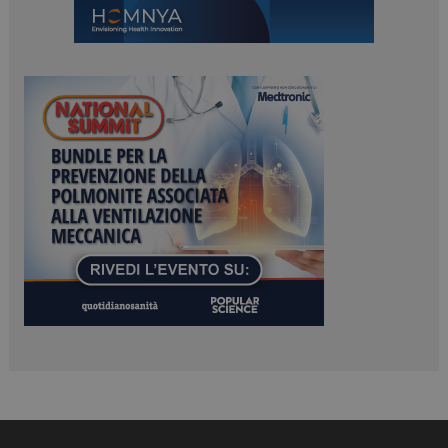
ARRAffinitySameSite
Sessione
Microsoft Corporation
.www.dailyhealthindustry.it
PHPSESSID
Sessione
PHP.net
www.dailyhealthindustry.it