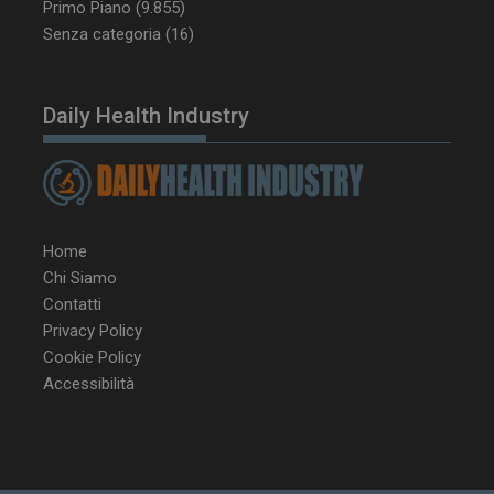
Primo Piano
(9.855)
Senza categoria
(16)
Daily Health Industry
Home
Chi Siamo
Contatti
Privacy Policy
Cookie Policy
NOME
FORNITORE / DOMINIO
SCA
Accessibilità
__Secure-ROLLOUT_TOKEN
.youtube.com
5 m
sett