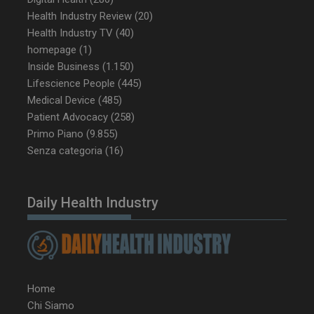
Health Industry Review
(20)
Health Industry TV
(40)
homepage
(1)
_ga_Z2VT792F98
.dailyhealthindustry.it
1 anno 1
mese
Inside Business
(1.150)
Lifescience People
(445)
Medical Device
(485)
Patient Advocacy
(258)
tracking-sites-
www.dailyhealthindustry.it
4
Primo Piano
(9.855)
ironfish-tracking-
settimane
enable
2 giorni
Senza categoria
(16)
Daily Health Industry
CookieScriptConsent
5 mesi 3
CookieScript
settimane
www.dailyhealthindustry.it
Home
Chi Siamo