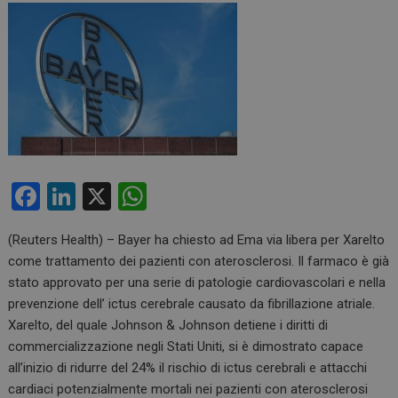
F
Li
X
W
a
n
h
(Reuters Health) – Bayer ha chiesto ad Ema via libera per Xarelto
ce
ke
at
come trattamento dei pazienti con aterosclerosi. Il farmaco è già
b
dI
s
stato approvato per una serie di patologie cardiovascolari e nella
o
n
A
prevenzione dell’ ictus cerebrale causato da fibrillazione atriale.
Xarelto, del quale Johnson & Johnson detiene i diritti di
o
p
commercializzazione negli Stati Uniti, si è dimostrato capace
k
p
all’inizio di ridurre del 24% il rischio di ictus cerebrali e attacchi
cardiaci potenzialmente mortali nei pazienti con aterosclerosi