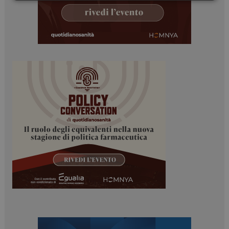
Necessari
Marketing
Necessari
Marketing
I cookie necessari contribuiscono a rendere fruibile il
sito web abilitandone funzionalità di base quali la
navigazione sulle pagine e l'accesso alle aree
protette del sito. Il sito web non è in grado di
funzionare correttamente senza questi cookie.
NOME
FORNITORE / DOMINIO
SCADENZA
_ga
1 anno 1
Google LLC
mese
.dailyhealthindustry.it