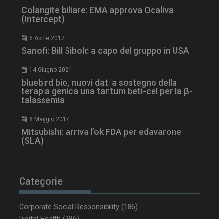
Colangite biliare: EMA approva Ocaliva
(Intercept)
6 Aprile 2017
Sanofi: Bill Sibold a capo del gruppo in USA
tracking-sites-
www.dailyhealthindustry.it
4
ironfish-session-id
settimane
2 giorni
14 Giugno 2021
bluebird bio, nuovi dati a sostegno della
terapia genica una tantum beti-cel per la β-
talassemia
ARRAffinity
Sessione
Microsoft Corporation
.www.dailyhealthindustry.it
8 Maggio 2017
Mitsubishi: arriva l’ok FDA per edavarone
(SLA)
Categorie
Corporate Social Responsibility
(186)
Digital Health
(286)