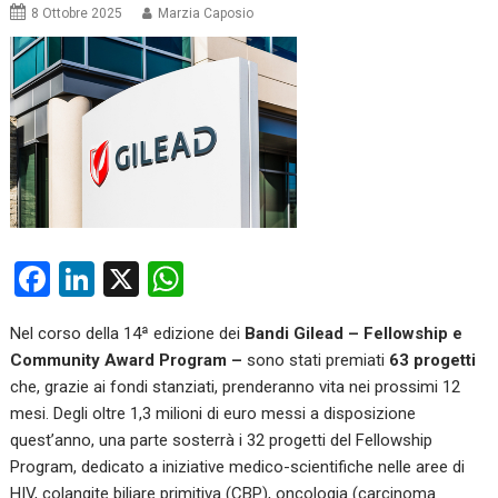
8 Ottobre 2025
Marzia Caposio
F
Li
X
W
a
n
h
Nel corso della 14ª edizione dei
Bandi Gilead – Fellowship e
ce
ke
at
Community Award Program –
sono stati premiati
63 progetti
b
dI
s
che, grazie ai fondi stanziati, prenderanno vita nei prossimi 12
o
n
A
mesi. Degli oltre 1,3 milioni di euro messi a disposizione
quest’anno, una parte sosterrà i 32 progetti del Fellowship
o
p
Program, dedicato a iniziative medico-scientifiche nelle aree di
k
p
HIV, colangite biliare primitiva (CBP), oncologia (carcinoma