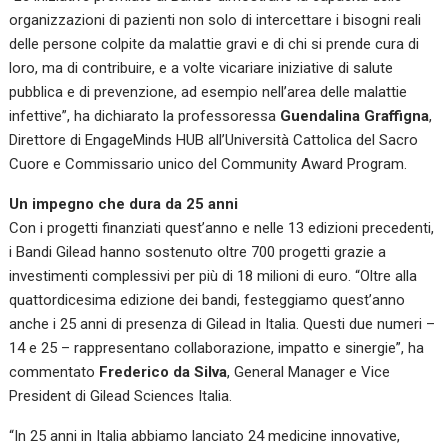
organizzazioni di pazienti non solo di intercettare i bisogni reali
delle persone colpite da malattie gravi e di chi si prende cura di
loro, ma di contribuire, e a volte vicariare iniziative di salute
pubblica e di prevenzione, ad esempio nell’area delle malattie
infettive”, ha dichiarato la professoressa
Guendalina Graffigna
,
Direttore di EngageMinds HUB all’Università Cattolica del Sacro
Cuore e Commissario unico del Community Award Program.
Un impegno che dura da 25 anni
Con i progetti finanziati quest’anno e nelle 13 edizioni precedenti,
i Bandi Gilead hanno sostenuto oltre 700 progetti grazie a
investimenti complessivi per più di 18 milioni di euro.
“Oltre alla
quattordicesima edizione dei bandi, festeggiamo quest’anno
anche i 25 anni di presenza di Gilead in Italia. Questi due numeri –
14 e 25 – rappresentano collaborazione, impatto e sinergie”, ha
commentato
Frederico da Silva
, General Manager e Vice
President di Gilead Sciences Italia.
“In 25 anni in Italia abbiamo lanciato 24 medicine innovative,