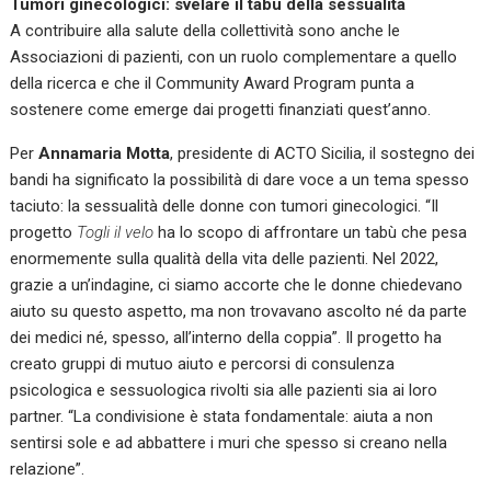
Tumori ginecologici: svelare il tabù della sessualità
A contribuire alla salute della collettività sono anche le
Associazioni di pazienti, con un ruolo complementare a quello
della ricerca e che il Community Award Program punta a
sostenere come emerge dai progetti finanziati quest’anno.
Per
Annamaria Motta
, presidente di ACTO Sicilia, il sostegno dei
bandi ha significato la possibilità di dare voce a un tema spesso
taciuto: la sessualità delle donne con tumori ginecologici. “Il
progetto
Togli il velo
ha lo scopo di affrontare un tabù che pesa
enormemente sulla qualità della vita delle pazienti. Nel 2022,
grazie a un’indagine, ci siamo accorte che le donne chiedevano
aiuto su questo aspetto, ma non trovavano ascolto né da parte
dei medici né, spesso, all’interno della coppia”.
Il progetto ha
creato gruppi di mutuo aiuto e percorsi di consulenza
psicologica e sessuologica rivolti sia alle pazienti sia ai loro
partner. “La condivisione è stata fondamentale: aiuta a non
sentirsi sole e ad abbattere i muri che spesso si creano nella
relazione”.