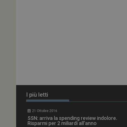
ARRAffinitySameSit
PHPSESSID
tracking-sites-
ironfish-session-id
ARRAffinity
I più letti
_ga_Z2VT792F98
21 Ottobre 2016
tracking-sites-
SSN: arriva la spending review indolore.
ironfish-tracking-
enable
Risparmi per 2 miliardi all’anno