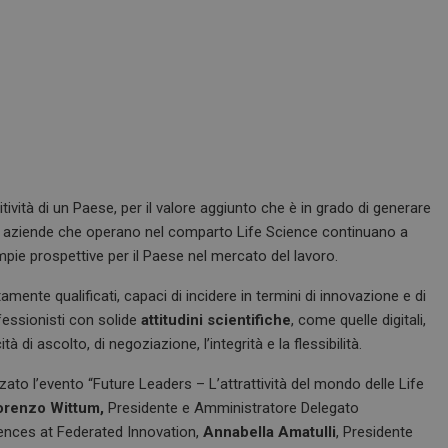
tività di un Paese, per il valore aggiunto che è in grado di generare
a le aziende che operano nel comparto Life Science continuano a
pie prospettive per il Paese nel mercato del lavoro.
tamente qualificati, capaci di incidere in termini di innovazione e di
ofessionisti con solide
attitudini scientifiche
, come quelle digitali,
à di ascolto, di negoziazione, l’integrità e la flessibilità.
ato l’evento “Future Leaders – L’attrattività del mondo delle Life
renzo Wittum,
Presidente e Amministratore Delegato
nces at Federated Innovation,
Annabella Amatulli
, Presidente