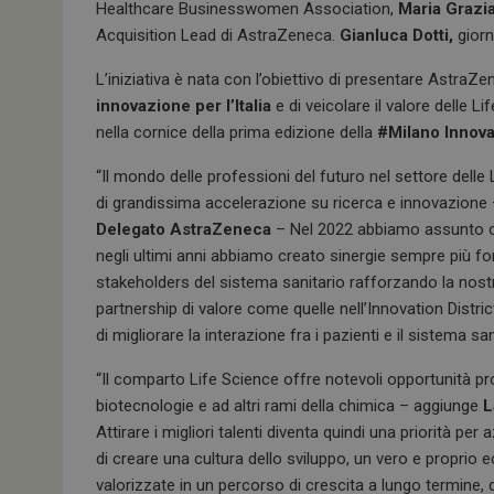
Healthcare Businesswomen Association,
Maria Grazi
Acquisition Lead di AstraZeneca.
Gianluca Dotti,
giorn
L’iniziativa è nata con l’obiettivo di presentare Astra
innovazione per l’Italia
e di veicolare il valore delle L
nella cornice della prima edizione della
#Milano Innov
“Il mondo delle professioni del futuro nel settore dell
di grandissima accelerazione su ricerca e innovazione
Delegato AstraZeneca
– Nel 2022 abbiamo assunto olt
negli ultimi anni abbiamo creato sinergie sempre più forti
stakeholders del sistema sanitario rafforzando la nostra
partnership di valore come quelle nell’Innovation Distri
di migliorare la interazione fra i pazienti e il sistema san
“Il comparto Life Science offre notevoli opportunità pro
biotecnologie e ad altri rami della chimica – aggiunge
L
Attirare i migliori talenti diventa quindi una priorità pe
di creare una cultura dello sviluppo, un vero e propri
valorizzate in un percorso di crescita a lungo termine, do