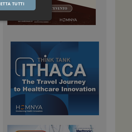
ETTA TUTTI
igazione sulle pagine
kie.
 Google Universal
nificativo del
tilizzato da Google.
stinguere utenti
o in modo casuale
uso in ogni richiesta
colare i dati di
apporti di analisi dei