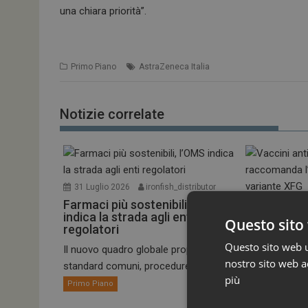
una chiara priorità”.
Primo Piano
AstraZeneca Italia
Notizie correlate
31 Luglio 2026
ironfish_distributor
Farmaci più sostenibili, l’OMS
30 Luglio 20
indica la strada agli enti
Vaccini ant
Questo sito 
regolatori
raccomand
alla varian
Questo sito web ut
Il nuovo quadro globale propone
nostro sito web ac
standard comuni, procedure più...
Il Comitato pe
più
umano dell’EM
Primo Piano
Primo Piano