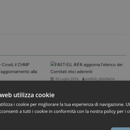
30 Luglio 2026
ironfish_distributor
FAST-EU, AIFA aggiorna
26
ironfish_distributor
l’elenco dei Comitati etici
i-Covid, il CHMP
web utilizza cookie
aderenti
a l’aggiornamento
te XFG
ilizza i cookie per migliorare la tua esperienza di navigazione. Ut
L’Agenzia ha pubblicato l’elenco
consenti a tutti i cookie in conformità con la nostra policy per i c
r i medicinali per uso
aggiornato al 27 luglio dei...
A,...
Primo Piano