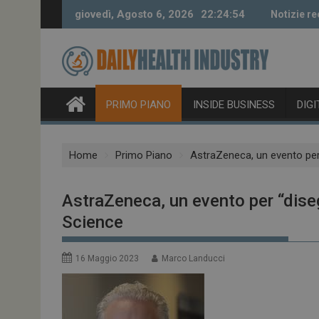
Skip
giovedì, Agosto 6, 2026
22:24:55
Notizie re
to
content
PRIMO PIANO
INSIDE BUSINESS
DIG
Home
Primo Piano
AstraZeneca, un evento per 
AstraZeneca, un evento per “disegn
Science
16 Maggio 2023
Marco Landucci