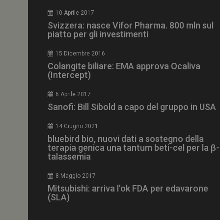
CookieScriptConse
10 Aprile 2017
Svizzera: nasce Vifor Pharma. 800 mln sul
piatto per gli investimenti
15 Dicembre 2016
NOME
Colangite biliare: EMA approva Ocaliva
(Intercept)
__Secure-ROLLOU
6 Aprile 2017
Sanofi: Bill Sibold a capo del gruppo in USA
tracking-sites-ironf
tracking-named-en
14 Giugno 2021
__Secure-YNID
bluebird bio, nuovi dati a sostegno della
terapia genica una tantum beti-cel per la β-
talassemia
8 Maggio 2017
VISITOR_PRIVACY_
Mitsubishi: arriva l’ok FDA per edavarone
(SLA)