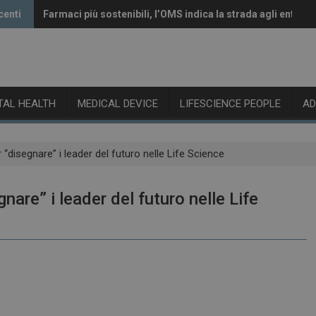
centi
Farmaci più sostenibili, l’OMS indica la strada agli enti reg
Vaccini anti-Covid, il CHMP raccomanda l’aggiornamento 
ITAL HEALTH
MEDICAL DEVICE
LIFESCIENCE PEOPLE
A
“disegnare” i leader del futuro nelle Life Science
are” i leader del futuro nelle Life