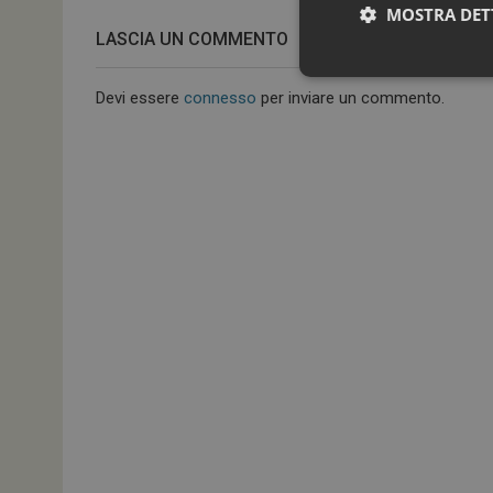
MOSTRA DET
LASCIA UN COMMENTO
Devi essere
connesso
per inviare un commento.
I cookie necessari con
e l'accesso alle aree 
NOME
_ga