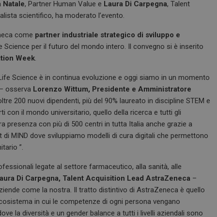
a Natale
, Partner Human Value e
Laura Di Carpegna
, Talent
alista scientifico, ha moderato l’evento.
Zeneca come
partner industriale strategico di sviluppo e
ife Science per il futuro del mondo intero. Il convegno si è inserito
ation Week
.
e Life Science è in continua evoluzione e oggi siamo in un momento
 – osserva
Lorenzo Wittum, Presidente e Amministratore
re 200 nuovi dipendenti, più del 90% laureato in discipline STEM e
 con il mondo universitario, quello della ricerca e tutti gli
 presenza con più di 500 centri in tutta Italia anche grazie a
ct di MIND dove sviluppiamo modelli di cura digitali che permettono
itario ”.
fessionali legate al settore farmaceutico, alla sanità, alle
aura Di Carpegna, Talent Acquisition Lead AstraZeneca
–
r aziende come la nostra. Il tratto distintivo di AstraZeneca è quello
o ecosistema in cui le competenze di ogni persona vengano
ve la diversità e un gender balance a tutti i livelli aziendali sono