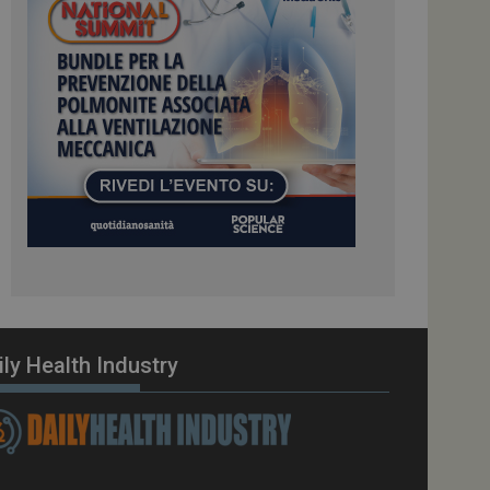
ome piattaforma di
el carico, questo
una sessione di
e gestite dallo
te sul linguaggio
erico utilizzato per
tente. Normalmente è
 il modo in cui
er il sito, ma un
di accesso per un
cazione per
 visitatore.
i Web eseguiti sulla
e utilizzato per il
i che le richieste
stradate allo stesso
ily Health Industry
zione.
gle Analytics per
azione per abilitare