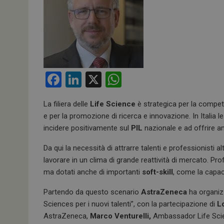
F
Li
X
W
a
n
h
La filiera delle
Life Science
è strategica per la competi
ce
ke
at
e per la promozione di ricerca e innovazione. In Itali
b
dI
s
incidere positivamente sul
PIL
nazionale e ad offrire am
o
n
A
Da qui la necessità di attrarre talenti e professionisti al
o
p
lavorare in un clima di grande reattività di mercato. Pr
k
p
ma dotati anche di importanti
soft-skill
, come la capacit
Partendo da questo scenario
AstraZeneca
ha organizz
Sciences per i nuovi talenti”, con la partecipazione di
Lo
AstraZeneca,
Marco Venturelli,
Ambassador Life Scie