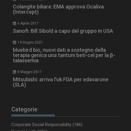
Colangite biliare: EMA approva Ocaliva
(Intercept)
6 Aprile 2017
Sanofi: Bill Sibold a capo del gruppo in USA
tracking-sites-
www.dailyhealthindustry.it
4
ironfish-session-id
settimane
2 giorni
14 Giugno 2021
bluebird bio, nuovi dati a sostegno della
terapia genica una tantum beti-cel per la β-
talassemia
ARRAffinity
Sessione
Microsoft Corporation
.www.dailyhealthindustry.it
8 Maggio 2017
Mitsubishi: arriva l’ok FDA per edavarone
(SLA)
Categorie
Corporate Social Responsibility
(186)