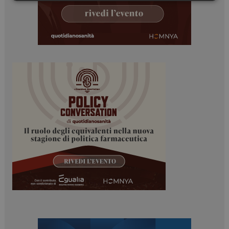
Necessari
Marketing
Necessari
Marketing
I cookie necessari contribuiscono a rendere fruibile il
sito web abilitandone funzionalità di base quali la
navigazione sulle pagine e l'accesso alle aree
protette del sito. Il sito web non è in grado di
funzionare correttamente senza questi cookie.
NOME
FORNITORE / DOMINIO
SCADENZA
_ga
1 anno 1
Google LLC
mese
.dailyhealthindustry.it