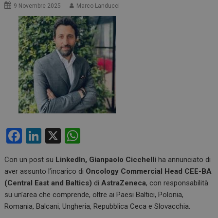
9 Novembre 2025
Marco Landucci
F
Li
X
W
a
n
h
Con un post su
LinkedIn,
Gianpaolo Cicchelli
ha annunciato di
ce
ke
at
aver assunto l’incarico di
Oncology Commercial Head CEE-BA
b
dI
s
(Central East and Baltics)
di
AstraZeneca
, con responsabilità
o
n
A
su un’area che comprende, oltre ai Paesi Baltici, Polonia,
Romania, Balcani, Ungheria, Repubblica Ceca e Slovacchia.
o
p