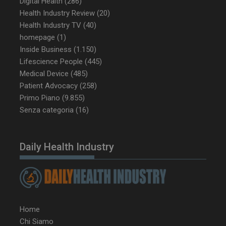
Digital Health
(286)
Health Industry Review
(20)
Health Industry TV
(40)
_ga_Z2VT792F98
.dailyhealthindustry.it
1 anno 1
homepage
(1)
mese
Inside Business
(1.150)
Lifescience People
(445)
Medical Device
(485)
Patient Advocacy
(258)
tracking-sites-
www.dailyhealthindustry.it
4
Primo Piano
(9.855)
ironfish-tracking-
settimane
enable
2 giorni
Senza categoria
(16)
Daily Health Industry
CookieScriptConsent
5 mesi 3
CookieScript
settimane
www.dailyhealthindustry.it
Home
Chi Siamo