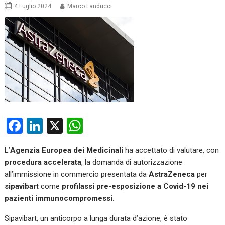
4 Luglio 2024
Marco Landucci
F
Li
X
W
a
n
h
L’
Agenzia Europea dei Medicinali
ha accettato di valutare, con
ce
ke
at
procedura accelerata
, la domanda di autorizzazione
b
dI
s
all’immissione in commercio presentata da
AstraZeneca
per
o
n
A
sipavibart
come
profilassi pre-esposizione a Covid-19 nei
pazienti immunocompromessi.
o
p
k
p
Sipavibart, un anticorpo a lunga durata d’azione, è stato