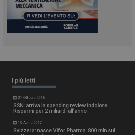
www.dailyhealthindustry.it
I più letti
21 Ottobre 2016
SSN: arriva la spending review indolore.
tracking-sites-
www.dailyhealthindustry.it
4
Risparmi per 2 miliardi all’anno
ironfish-session-id
settimane
2 giorni
10 Aprile 2017
Svizzera: nasce Vifor Pharma. 800 mln sul