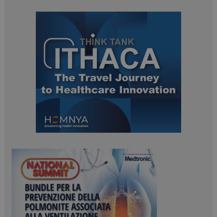
ARRAffinitySameSite
Sessione
Microsoft Corporation
.www.dailyhealthindustry.it
PHPSESSID
Sessione
PHP.net