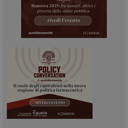
navigazione sulle pagine e l'accesso alle aree
protette del sito. Il sito web non è in grado di
funzionare correttamente senza questi cookie.
NOME
FORNITORE / DOMINIO
SCADENZA
_ga
1 anno 1
Google LLC
mese
.dailyhealthindustry.it