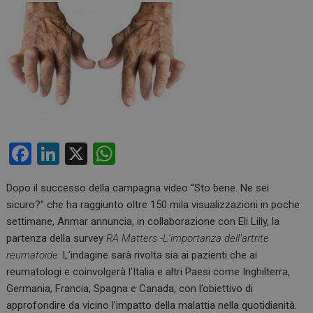
F
Li
X
W
a
n
h
Dopo il successo della campagna video “Sto bene. Ne sei
ce
ke
at
sicuro?” che ha raggiunto oltre 150 mila visualizzazioni in poche
b
dI
s
settimane, Anmar annuncia, in collaborazione con Eli Lilly, la
o
n
A
partenza della survey
RA Matters -L’importanza dell’artrite
reumatoide.
L’indagine sarà rivolta sia ai pazienti che ai
o
p
reumatologi e coinvolgerà l’Italia e altri Paesi come Inghilterra,
k
p
Germania, Francia, Spagna e Canada, con l’obiettivo di
approfondire da vicino l’impatto della malattia nella quotidianità.