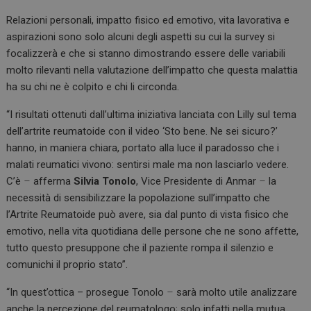
Relazioni personali, impatto fisico ed emotivo, vita lavorativa e
aspirazioni sono solo alcuni degli aspetti su cui la survey si
focalizzerà e che si stanno dimostrando essere delle variabili
molto rilevanti nella valutazione dell’impatto che questa malattia
ha su chi ne è colpito e chi li circonda.
“I risultati ottenuti dall’ultima iniziativa lanciata con Lilly sul tema
dell’artrite reumatoide con il video ‘Sto bene. Ne sei sicuro?’
hanno, in maniera chiara, portato alla luce il paradosso che i
malati reumatici vivono: sentirsi male ma non lasciarlo vedere.
C’è
–
afferma
Silvia Tonolo
, Vice Presidente di Anmar
–
la
necessità di sensibilizzare la popolazione sull’impatto che
l’Artrite Reumatoide può avere, sia dal punto di vista fisico che
emotivo, nella vita quotidiana delle persone che ne sono affette,
tutto questo presuppone che il paziente rompa il silenzio e
comunichi il proprio stato”.
“In quest’ottica – prosegue Tonolo
–
sarà molto utile analizzare
anche la percezione del reumatologo; solo infatti nella mutua