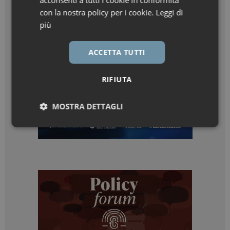
acconsenti a tutti i cookie in conformità
con la nostra policy per i cookie.
Leggi di
più
ACCETTA TUTTI
RIFIUTA
MOSTRA DETTAGLI
Necessari
Marketing
Necessari
Marketing
I cookie necessari contribuiscono a rendere fruibile il
sito web abilitandone funzionalità di base quali la