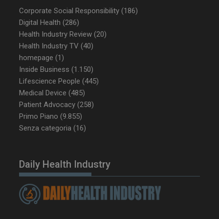
enable
2 giorni
Corporate Social Responsibility
(186)
Digital Health
(286)
Health Industry Review
(20)
Health Industry TV
(40)
CookieScriptConsent
5 mesi 3
CookieScript
settimane
www.dailyhealthindustry.it
homepage
(1)
Inside Business
(1.150)
Lifescience People
(445)
Medical Device
(485)
Patient Advocacy
(258)
Primo Piano
(9.855)
Senza categoria
(16)
Daily Health Industry