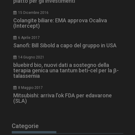
piatto per gli investimenti
ARRAffinity
Sessione
Microsoft Corporation
.www.dailyhealthindustry.it
15 Dicembre 2016
Colangite biliare: EMA approva Ocaliva
(Intercept)
6 Aprile 2017
Sanofi: Bill Sibold a capo del gruppo in USA
14 Giugno 2021
bluebird bio, nuovi dati a sostegno della
terapia genica una tantum beti-cel per la β-
talassemia
8 Maggio 2017
Mitsubishi: arriva l’ok FDA per edavarone
_ga_Z2VT792F98
.dailyhealthindustry.it
1 anno 1
(SLA)
mese
Categorie
tracking-sites-
www.dailyhealthindustry.it
4
ironfish-tracking-
settimane