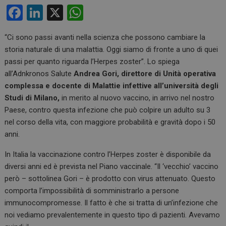
F
Li
X
W
a
n
h
“Ci sono passi avanti nella scienza che possono cambiare la
ce
ke
at
storia naturale di una malattia. Oggi siamo di fronte a uno di quei
b
dI
s
passi per quanto riguarda l’Herpes zoster”. Lo spiega
o
n
A
all’Adnkronos Salute
Andrea Gori, direttore di Unità operativa
complessa e docente di Malattie infettive all’università degli
o
p
Studi di Milano,
in merito al nuovo vaccino, in arrivo nel nostro
k
p
Paese, contro questa infezione che può colpire un adulto su 3
nel corso della vita, con maggiore probabilità e gravità dopo i 50
anni.
In Italia la vaccinazione contro l’Herpes zoster è disponibile da
diversi anni ed è prevista nel Piano vaccinale. “Il ‘vecchio’ vaccino
però – sottolinea Gori – è prodotto con virus attenuato. Questo
comporta l’impossibilità di somministrarlo a persone
immunocompromesse. Il fatto è che si tratta di un’infezione che
noi vediamo prevalentemente in questo tipo di pazienti. Avevamo