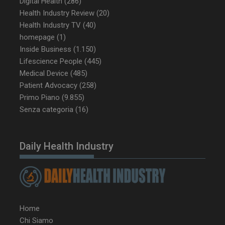
Digital Health
(286)
Health Industry Review
(20)
Health Industry TV
(40)
homepage
(1)
CookieScriptConsent
5 mesi 3
CookieScript
settimane
www.dailyhealthindustry.it
Inside Business
(1.150)
Lifescience People
(445)
Medical Device
(485)
Patient Advocacy
(258)
Primo Piano
(9.855)
Senza categoria
(16)
Daily Health Industry
Home
Chi Siamo
NOME
FORNITORE / DOMINIO
SCA