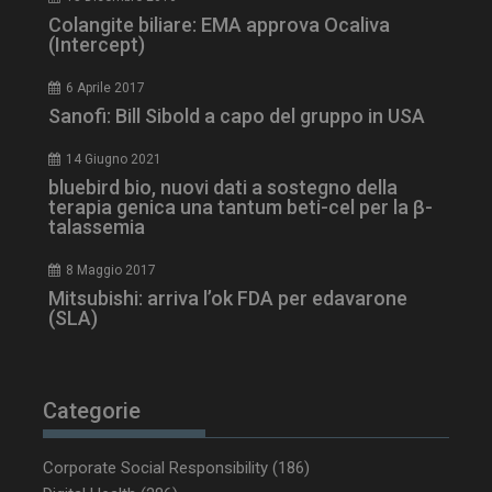
ARRAffinity
Sessione
Microsoft Corporation
.www.dailyhealthindustry.it
Colangite biliare: EMA approva Ocaliva
(Intercept)
6 Aprile 2017
Sanofi: Bill Sibold a capo del gruppo in USA
14 Giugno 2021
bluebird bio, nuovi dati a sostegno della
terapia genica una tantum beti-cel per la β-
talassemia
8 Maggio 2017
Mitsubishi: arriva l’ok FDA per edavarone
(SLA)
_ga_Z2VT792F98
.dailyhealthindustry.it
1 anno 1
mese
Categorie
tracking-sites-
www.dailyhealthindustry.it
4
ironfish-tracking-
settimane
Corporate Social Responsibility
(186)
enable
2 giorni