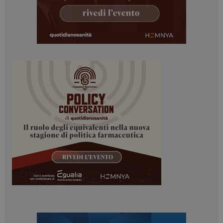
protette del sito. Il sito web non è in grado di
funzionare correttamente senza questi cookie.
NOME
FORNITORE / DOMINIO
SCADENZA
_ga
1 anno 1
Google LLC
mese
.dailyhealthindustry.it