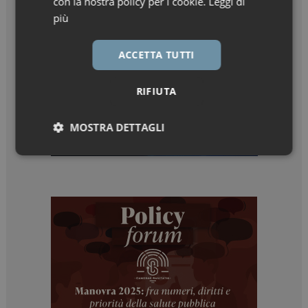
con la nostra policy per i cookie.
Leggi di
più
ACCETTA TUTTI
RIFIUTA
MOSTRA DETTAGLI
Necessari
Marketing
Necessari
Marketing
I cookie necessari contribuiscono a rendere fruibile il
sito web abilitandone funzionalità di base quali la
navigazione sulle pagine e l'accesso alle aree