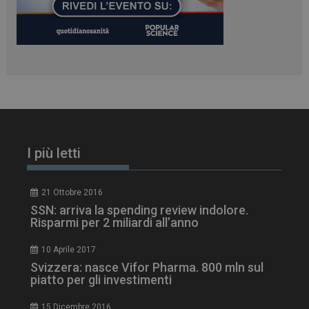
I più letti
21 Ottobre 2016
SSN: arriva la spending review indolore.
Risparmi per 2 miliardi all’anno
tracking-sites-
www.dailyhealthindustry.it
4
ironfish-session-id
settimane
10 Aprile 2017
2 giorni
Svizzera: nasce Vifor Pharma. 800 mln sul
piatto per gli investimenti
15 Dicembre 2016