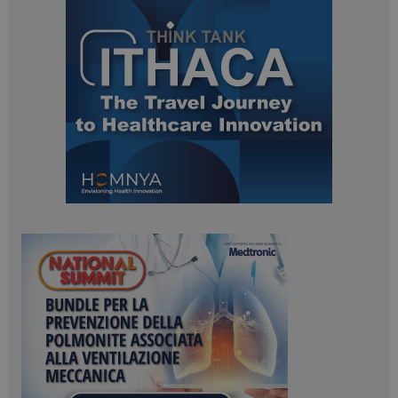
ARRAffinitySameSite
Sessione
Microsoft Corporation
.www.dailyhealthindustry.it
PHPSESSID
Sessione
PHP.net
www.dailyhealthindustry.it