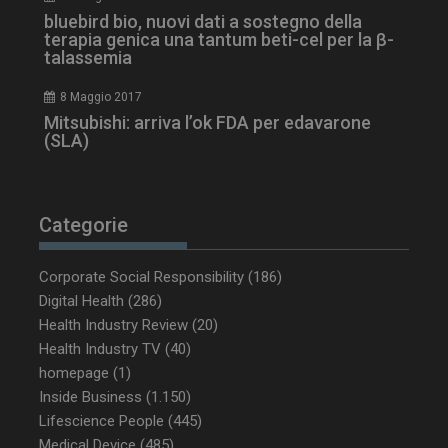
bluebird bio, nuovi dati a sostegno della
terapia genica una tantum beti-cel per la β-
talassemia
8 Maggio 2017
Mitsubishi: arriva l’ok FDA per edavarone
(SLA)
Categorie
_ga_Z2VT792F98
.dailyhealthindustry.it
1 anno 1
mese
Corporate Social Responsibility
(186)
Digital Health
(286)
Health Industry Review
(20)
tracking-sites-
www.dailyhealthindustry.it
4
Health Industry TV
(40)
ironfish-tracking-
settimane
enable
2 giorni
homepage
(1)
Inside Business
(1.150)
Lifescience People
(445)
Medical Device
(485)
CookieScriptConsent
5 mesi 3
CookieScript