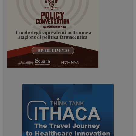
_ga
1 anno 1
Google LLC
mese
.dailyhealthindustry.it