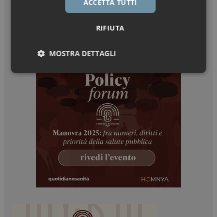
ACCETTA TUTTI
RIFIUTA
MOSTRA DETTAGLI
Necessari
Marketing
Necessari
Marketing
I cookie necessari contribuiscono a rendere fruibile il
sito web abilitandone funzionalità di base quali la
navigazione sulle pagine e l'accesso alle aree
protette del sito. Il sito web non è in grado di
funzionare correttamente senza questi cookie.
NOME
FORNITORE / DOMINIO
SCADENZA