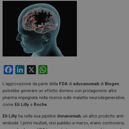
F
Li
X
W
a
n
h
L’approvazione da parte della
FDA
di
aducanumab
di
Biogen
ce
ke
at
potrebbe generare un effetto domino con protagoniste altre
b
dI
s
pharma impegnate nella ricerca sulle malattie neurodegenerative,
o
n
A
come
Eli Lilly
e
Roche
.
o
p
Eli Lilly
ha nella sua pipeline
donanemab
, un altro prodotto anti-
k
p
amiloide. I primi risultati, resi pubblici a marzo, erano controversi,