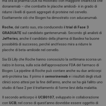
ma ora la pharma USA ha mostrato con maggiore chiarezza che
donanemab – che combatte le placche amiloidi- è in grado di
ridurre i livelli di questi aggregati di proteine nel cervello.
Esattamente ciò che Biogen ha dimostrato con aducanumab.
Roche
, dal canto suo, sta conducendo il
trial di Fase 3
GRADUATE
sul candidato gantenerumab. Secondo gli analisti di
Jefferies
, anche il candidato della pharma di Basilea ha buone
possibilità di successo, perché anch’esso mira a ridurre le
placche di beta-amiloide nel cervello.
Sia Eli Lilly che Roche hanno conosciuto la settimana scorsa un
rialzo in borsa, sulla scia dell’approvazione FDA del farmaco di
Biogen. La pipeline di Roche può contare anche su due anticorpi
anti-proteina tau. Il primo è
semorinemab
e i risultati degli studi
clinici sono attesi per la fine dell’anno, anche se ha già fallito uno
studio di fase 2 per il trattamento di forme lievi della malattia.
Il secondo anticorpo è
UCB0107
, sviluppato in collaborazione
con
UCB
; nel corso di quest’anno dovrebbe essere oggetto di