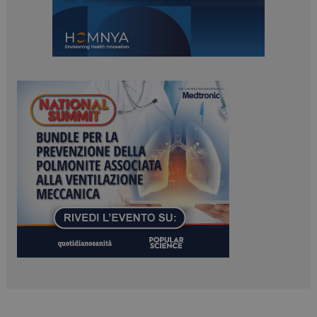
ARRAffinitySameSite
Sessione
Microsoft Corporation
.www.dailyhealthindustry.it
PHPSESSID
Sessione
PHP.net
www.dailyhealthindustry.it