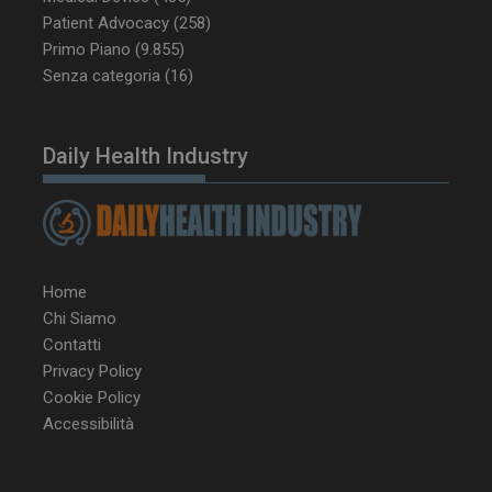
settimane
www.dailyhealthindustry.it
Patient Advocacy
(258)
Primo Piano
(9.855)
Senza categoria
(16)
Daily Health Industry
Home
Chi Siamo
Contatti
Privacy Policy
Cookie Policy
NOME
FORNITORE / DOMINIO
SCA
Accessibilità
__Secure-ROLLOUT_TOKEN
.youtube.com
5 m
sett