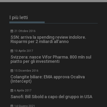
I più letti
21 Ottobre 2016
SSN: arriva la spending review indolore.
Risparmi per 2 miliardi all’anno
10 Aprile 2017
Svizzera: nasce Vifor Pharma. 800 mln sul
piatto per gli investimenti
tracking-sites-
www.dailyhealthindustry.it
4
ironfish-session-id
settimane
2 giorni
15 Dicembre 2016
Colangite biliare: EMA approva Ocaliva
(Intercept)
ARRAffinity
Sessione
Microsoft Corporation
6 Aprile 2017
.www.dailyhealthindustry.it
Sanofi: Bill Sibold a capo del gruppo in USA
14 Giugno 2021