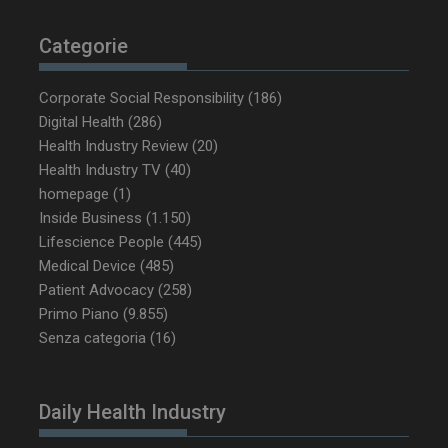
Categorie
Corporate Social Responsibility
(186)
Digital Health
(286)
_ga_Z2VT792F98
.dailyhealthindustry.it
1 anno 1
Health Industry Review
(20)
mese
Health Industry TV
(40)
homepage
(1)
Inside Business
(1.150)
Lifescience People
(445)
tracking-sites-
www.dailyhealthindustry.it
4
ironfish-tracking-
settimane
Medical Device
(485)
enable
2 giorni
Patient Advocacy
(258)
Primo Piano
(9.855)
Senza categoria
(16)
CookieScriptConsent
5 mesi 3
CookieScript
settimane
www.dailyhealthindustry.it
Daily Health Industry