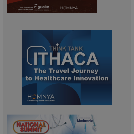
ARRAffinitySameSite
Sessione
Microsoft Corporation
.www.dailyhealthindustry.it