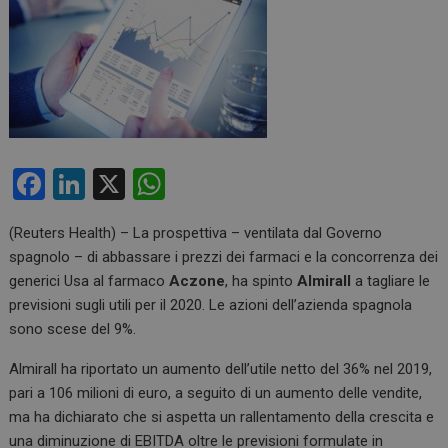
F
Li
X
W
a
n
h
(Reuters Health) – La prospettiva – ventilata dal Governo
ce
ke
at
spagnolo – di abbassare i prezzi dei farmaci e la concorrenza dei
b
dI
s
generici Usa al farmaco
Aczone
, ha spinto
Almirall
a tagliare le
o
n
A
previsioni sugli utili per il 2020. Le azioni dell’azienda spagnola
sono scese del 9%.
o
p
k
p
Almirall ha riportato un aumento dell’utile netto del 36% nel 2019,
pari a 106 milioni di euro, a seguito di un aumento delle vendite,
ma ha dichiarato che si aspetta un rallentamento della crescita e
una diminuzione di EBITDA oltre le previsioni formulate in