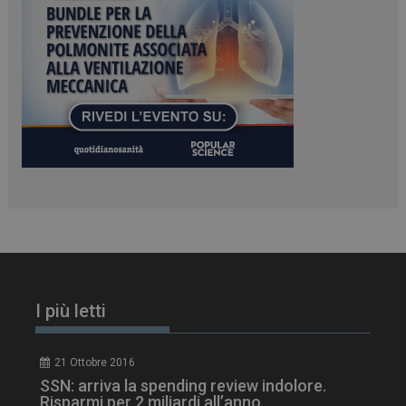
PHPSESSID
Sessione
PHP.net
www.dailyhealthindustry.it
I più letti
21 Ottobre 2016
SSN: arriva la spending review indolore.
Risparmi per 2 miliardi all’anno