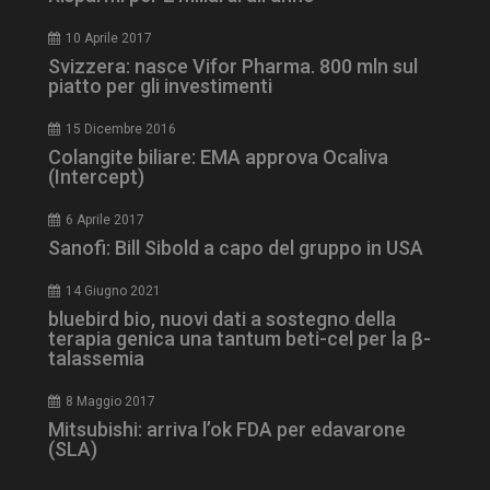
10 Aprile 2017
Svizzera: nasce Vifor Pharma. 800 mln sul
piatto per gli investimenti
15 Dicembre 2016
Colangite biliare: EMA approva Ocaliva
(Intercept)
tracking-sites-
www.dailyhealthindustry.it
4
ironfish-session-id
settimane
2 giorni
6 Aprile 2017
Sanofi: Bill Sibold a capo del gruppo in USA
14 Giugno 2021
ARRAffinity
Sessione
Microsoft Corporation
bluebird bio, nuovi dati a sostegno della
.www.dailyhealthindustry.it
terapia genica una tantum beti-cel per la β-
talassemia
8 Maggio 2017
Mitsubishi: arriva l’ok FDA per edavarone
(SLA)