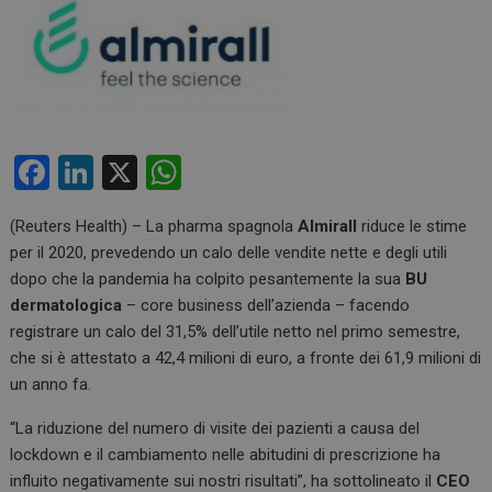
F
Li
X
W
a
n
h
(Reuters Health) – La pharma spagnola
Almirall
riduce le stime
ce
ke
at
per il 2020, prevedendo un calo delle vendite nette e degli utili
b
dI
s
dopo che la pandemia ha colpito pesantemente la sua
BU
o
n
A
dermatologica
– core business dell’azienda – facendo
registrare un calo del 31,5% dell’utile netto nel primo semestre,
o
p
che si è attestato a 42,4 milioni di euro, a fronte dei 61,9 milioni di
k
p
un anno fa.
“La riduzione del numero di visite dei pazienti a causa del
lockdown e il cambiamento nelle abitudini di prescrizione ha
influito negativamente sui nostri risultati”, ha sottolineato il
CEO