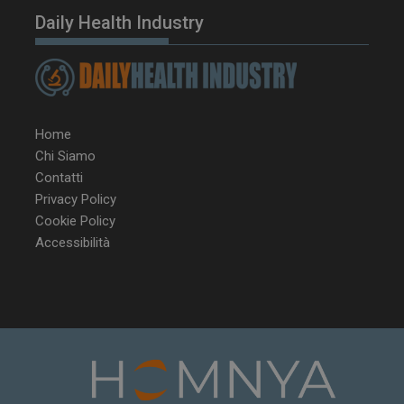
Daily Health Industry
Home
Chi Siamo
Contatti
Privacy Policy
Cookie Policy
Accessibilità
NOME
FORNITORE / DOMINIO
SCA
__Secure-ROLLOUT_TOKEN
.youtube.com
5 m
sett