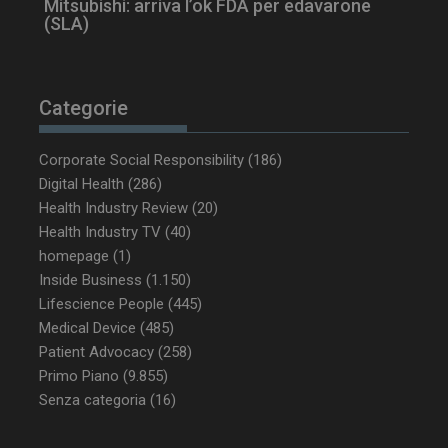
Mitsubishi: arriva l’ok FDA per edavarone
(SLA)
Categorie
Corporate Social Responsibility
(186)
_ga_Z2VT792F98
.dailyhealthindustry.it
1 anno 1
mese
Digital Health
(286)
Health Industry Review
(20)
Health Industry TV
(40)
homepage
(1)
tracking-sites-
www.dailyhealthindustry.it
4
Inside Business
(1.150)
ironfish-tracking-
settimane
Lifescience People
(445)
enable
2 giorni
Medical Device
(485)
Patient Advocacy
(258)
Primo Piano
(9.855)
CookieScriptConsent
5 mesi 3
CookieScript
Senza categoria
(16)
settimane
www.dailyhealthindustry.it