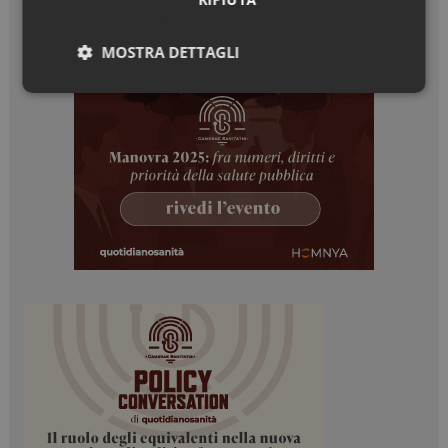
MOSTRA DETTAGLI
Necessari
Marketing
Necessari
Marketing
I cookie necessari contribuiscono a rendere fruibile il
sito web abilitandone funzionalità di base quali la
navigazione sulle pagine e l'accesso alle aree
protette del sito. Il sito web non è in grado di
funzionare correttamente senza questi cookie.
NOME
FORNITORE / DOMINIO
SCADENZA
_ga
1 anno 1
Google LLC
mese
.dailyhealthindustry.it