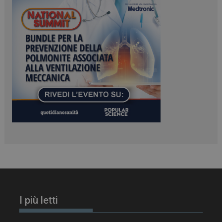
ARRAffinitySameSite
Sessione
Microsoft Corporation
.www.dailyhealthindustry.it
PHPSESSID
Sessione
PHP.net
www.dailyhealthindustry.it
I più letti