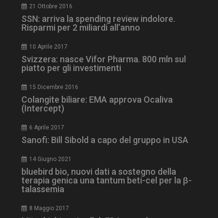
21 Ottobre 2016
SSN: arriva la spending review indolore.
Risparmi per 2 miliardi all’anno
10 Aprile 2017
Svizzera: nasce Vifor Pharma. 800 mln sul
piatto per gli investimenti
15 Dicembre 2016
Colangite biliare: EMA approva Ocaliva
tracking-sites-
www.dailyhealthindustry.it
4
ironfish-session-id
settimane
(Intercept)
2 giorni
6 Aprile 2017
Sanofi: Bill Sibold a capo del gruppo in USA
ARRAffinity
Sessione
Microsoft Corporation
14 Giugno 2021
.www.dailyhealthindustry.it
bluebird bio, nuovi dati a sostegno della
terapia genica una tantum beti-cel per la β-
talassemia
8 Maggio 2017