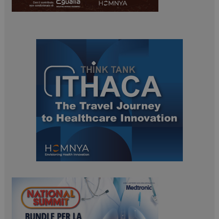
ARRAffinitySameSite
Sessione
Microsoft Corporation
.www.dailyhealthindustry.it