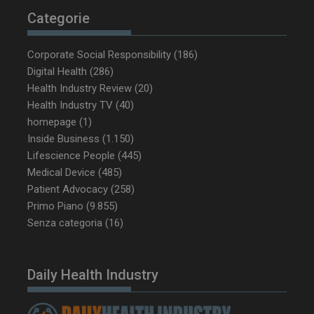
tracking-sites-
www.dailyhealthindustry.it
4
Categorie
ironfish-tracking-
settimane
enable
2 giorni
Corporate Social Responsibility
(186)
Digital Health
(286)
CookieScriptConsent
5 mesi 3
CookieScript
Health Industry Review
(20)
settimane
www.dailyhealthindustry.it
Health Industry TV
(40)
homepage
(1)
Inside Business
(1.150)
Lifescience People
(445)
Medical Device
(485)
Patient Advocacy
(258)
Primo Piano
(9.855)
Senza categoria
(16)
Daily Health Industry