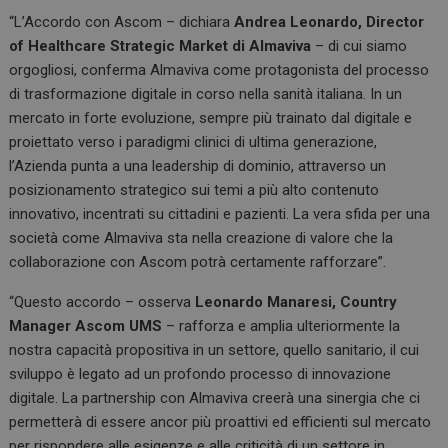
“L’Accordo con Ascom – dichiara
Andrea Leonardo, Director
of Healthcare Strategic Market di Almaviva
– di cui siamo
orgogliosi, conferma Almaviva come protagonista del processo
di trasformazione digitale in corso nella sanità italiana. In un
mercato in forte evoluzione, sempre più trainato dal digitale e
proiettato verso i paradigmi clinici di ultima generazione,
l’Azienda punta a una leadership di dominio, attraverso un
posizionamento strategico sui temi a più alto contenuto
innovativo, incentrati su cittadini e pazienti. La vera sfida per una
società come Almaviva sta nella creazione di valore che la
collaborazione con Ascom potrà certamente rafforzare”.
“Questo accordo – osserva
Leonardo Manaresi, Country
Manager Ascom UMS
– rafforza e amplia ulteriormente la
nostra capacità propositiva in un settore, quello sanitario, il cui
sviluppo è legato ad un profondo processo di innovazione
digitale. La partnership con Almaviva creerà una sinergia che ci
permetterà di essere ancor più proattivi ed efficienti sul mercato
per rispondere alle esigenze e alle criticità di un settore in