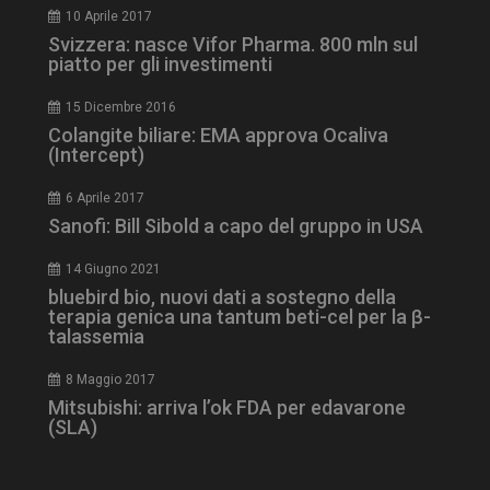
10 Aprile 2017
Svizzera: nasce Vifor Pharma. 800 mln sul
ARRAffinity
Sessione
Microsoft Corporation
piatto per gli investimenti
.www.dailyhealthindustry.it
15 Dicembre 2016
Colangite biliare: EMA approva Ocaliva
(Intercept)
6 Aprile 2017
Sanofi: Bill Sibold a capo del gruppo in USA
14 Giugno 2021
bluebird bio, nuovi dati a sostegno della
terapia genica una tantum beti-cel per la β-
talassemia
_ga_Z2VT792F98
.dailyhealthindustry.it
1 anno 1
8 Maggio 2017
mese
Mitsubishi: arriva l’ok FDA per edavarone
(SLA)