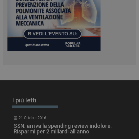
PHPSESSID
Sessione
PHP.net
www.dailyhealthindustry.it
I più letti
21 Ottobre 2016
tracking-sites-
www.dailyhealthindustry.it
4
ironfish-session-id
settimane
SSN: arriva la spending review indolore.
2 giorni
Risparmi per 2 miliardi all’anno