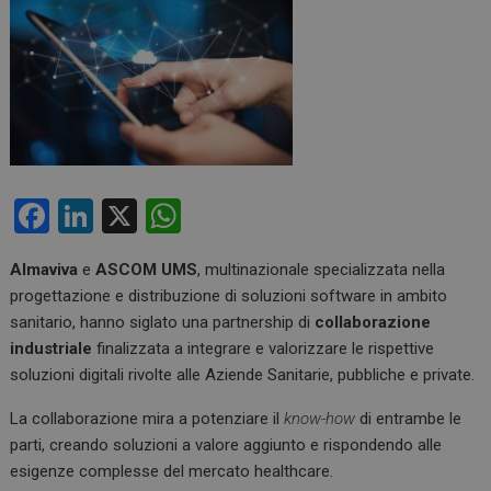
F
Li
X
W
a
n
h
Almaviva
e
ASCOM UMS
, multinazionale specializzata nella
ce
ke
at
progettazione e distribuzione di soluzioni software in ambito
b
dI
s
sanitario, hanno siglato una partnership di
collaborazione
o
n
A
industriale
finalizzata a integrare e valorizzare le rispettive
soluzioni digitali rivolte alle Aziende Sanitarie, pubbliche e private.
o
p
k
p
La collaborazione mira a potenziare il
know-how
di entrambe le
parti, creando soluzioni a valore aggiunto e rispondendo alle
esigenze complesse del mercato healthcare.