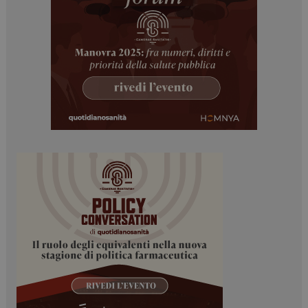
I cookie necessari contribuiscono a rendere fruibile il
sito web abilitandone funzionalità di base quali la
navigazione sulle pagine e l'accesso alle aree
protette del sito. Il sito web non è in grado di
funzionare correttamente senza questi cookie.
NOME
FORNITORE / DOMINIO
SCADENZA
_ga
1 anno 1
Google LLC
mese
.dailyhealthindustry.it