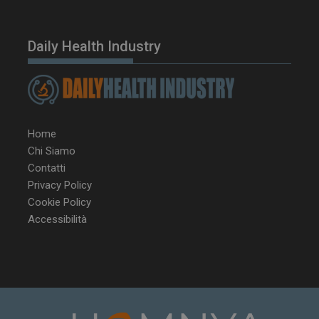
tracking-sites-
www.dailyhealthindustry.it
4
ironfish-tracking-
settimane
enable
2 giorni
Daily Health Industry
CookieScriptConsent
5 mesi 3
CookieScript
settimane
www.dailyhealthindustry.it
Home
Chi Siamo
Contatti
Privacy Policy
Cookie Policy
Accessibilità