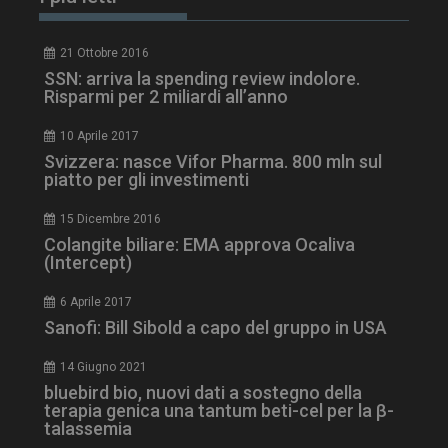
PHPSESSID
Sessione
PHP.net
www.dailyhealthindustry.it
21 Ottobre 2016
SSN: arriva la spending review indolore.
Risparmi per 2 miliardi all’anno
10 Aprile 2017
Svizzera: nasce Vifor Pharma. 800 mln sul
piatto per gli investimenti
15 Dicembre 2016
Colangite biliare: EMA approva Ocaliva
(Intercept)
6 Aprile 2017
Sanofi: Bill Sibold a capo del gruppo in USA
14 Giugno 2021
tracking-sites-
www.dailyhealthindustry.it
4
bluebird bio, nuovi dati a sostegno della
ironfish-session-id
settimane
terapia genica una tantum beti-cel per la β-
2 giorni
talassemia