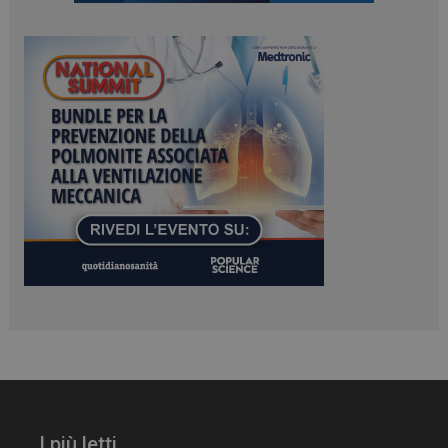
ARRAffinitySameSite
Sessione
Microsoft Corporation
.www.dailyhealthindustry.it
I più letti