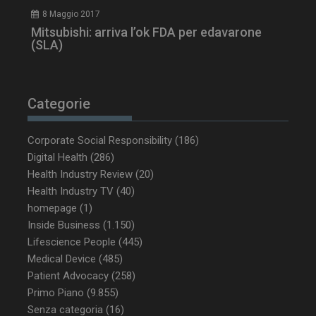
8 Maggio 2017
Mitsubishi: arriva l’ok FDA per edavarone
ARRAffinity
Sessione
Microsoft Corporation
(SLA)
.www.dailyhealthindustry.it
Categorie
Corporate Social Responsibility
(186)
Digital Health
(286)
Health Industry Review
(20)
Health Industry TV
(40)
homepage
(1)
Inside Business
(1.150)
Lifescience People
(445)
_ga_Z2VT792F98
.dailyhealthindustry.it
1 anno 1
mese
Medical Device
(485)
Patient Advocacy
(258)
Primo Piano
(9.855)
Senza categoria
(16)