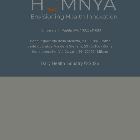
NOME
FORNITORE / DOMINIO
SCA
__Secure-ROLLOUT_TOKEN
.youtube.com
5 m
sett
Homnya Srl | Partita IVA: 13026241003
Sede legale: Via della Stelletta, 23 - 00186 - Roma
Sede operativa: Via della Stelletta, 23 - 00186 - Roma
Sede operativa: Via Galvani, 24 - 20099 - Milano
Daily Health Industry © 2026
tracking-sites-ironfish-
www.dailyhealthindustry.it
tracking-named-enable
sett
2 g
__Secure-YNID
.youtube.com
5 m
sett