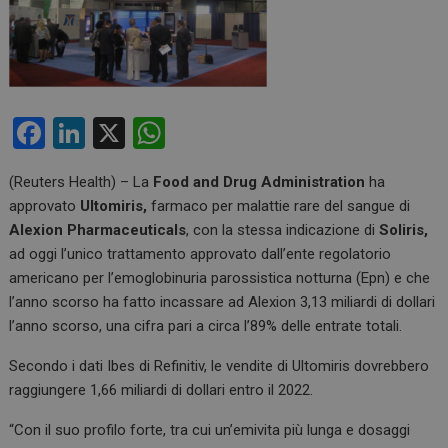
F
Li
X
W
a
n
h
(Reuters Health) – La
Food and Drug Administration
ha
ce
ke
at
approvato
Ultomiris,
farmaco per malattie rare del sangue di
b
dI
s
Alexion Pharmaceuticals
, con la stessa indicazione di
Soliris,
o
n
A
ad oggi l’unico trattamento approvato dall’ente regolatorio
americano per l’emoglobinuria parossistica notturna (Epn) e che
o
p
l’anno scorso ha fatto incassare ad Alexion 3,13 miliardi di dollari
k
p
l’anno scorso, una cifra pari a circa l’89% delle entrate totali.
Secondo i dati Ibes di Refinitiv, le vendite di Ultomiris dovrebbero
raggiungere 1,66 miliardi di dollari entro il 2022.
“Con il suo profilo forte, tra cui un’emivita più lunga e dosaggi