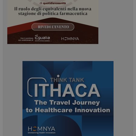
I cookie necessari contribuiscono a rendere fruibile il
sito web abilitandone funzionalità di base quali la
navigazione sulle pagine e l'accesso alle aree
protette del sito. Il sito web non è in grado di
funzionare correttamente senza questi cookie.
NOME
FORNITORE / DOMINIO
SCADENZA
_ga
1 anno 1
Google LLC
mese
.dailyhealthindustry.it