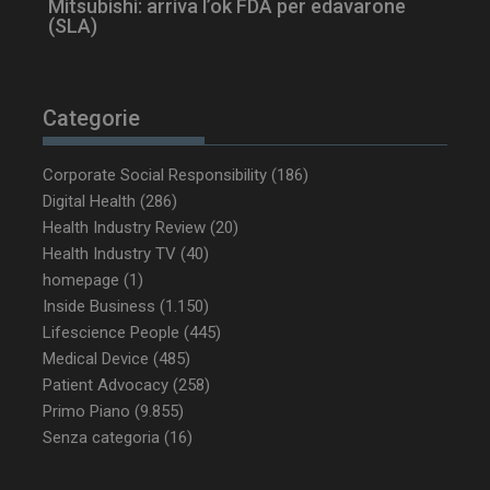
Mitsubishi: arriva l’ok FDA per edavarone
(SLA)
tracking-sites-
www.dailyhealthindustry.it
4
ironfish-tracking-
settimane
enable
2 giorni
Categorie
Corporate Social Responsibility
(186)
CookieScriptConsent
5 mesi 3
CookieScript
settimane
www.dailyhealthindustry.it
Digital Health
(286)
Health Industry Review
(20)
Health Industry TV
(40)
homepage
(1)
Inside Business
(1.150)
Lifescience People
(445)
Medical Device
(485)
Patient Advocacy
(258)
Primo Piano
(9.855)
Senza categoria
(16)