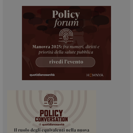
Necessari
Marketing
I cookie necessari contribuiscono a rendere fruibile il
sito web abilitandone funzionalità di base quali la
navigazione sulle pagine e l'accesso alle aree
protette del sito. Il sito web non è in grado di
funzionare correttamente senza questi cookie.
NOME
FORNITORE / DOMINIO
SCADENZA
_ga
1 anno 1
Google LLC
mese
.dailyhealthindustry.it