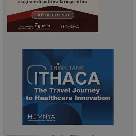
ARRAffinitySameSite
Sessione
Microsoft Corporation
.www.dailyhealthindustry.it