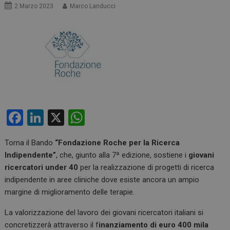
2 Marzo 2023
Marco Landucci
F
Li
X
W
a
n
h
Torna il Bando
“Fondazione Roche per la Ricerca
ce
ke
at
Indipendente”
, che, giunto alla 7ª edizione, sostiene i
giovani
b
dI
s
ricercatori under 40
per la realizzazione di progetti di ricerca
o
n
A
indipendente in aree cliniche dove esiste ancora un ampio
margine di miglioramento delle terapie.
o
p
k
p
La valorizzazione del lavoro dei giovani ricercatori italiani si
concretizzerà attraverso il f
inanziamento di euro 400 mila