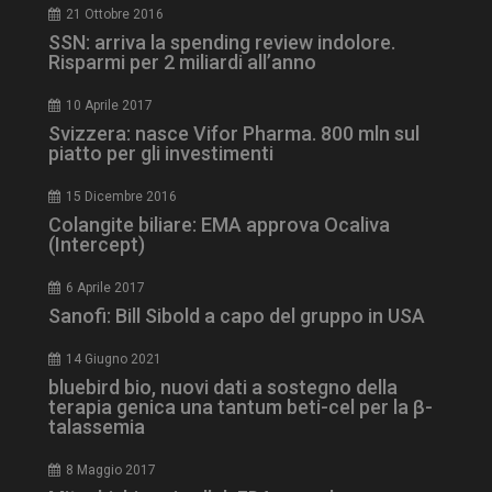
2 giorni
21 Ottobre 2016
SSN: arriva la spending review indolore.
Risparmi per 2 miliardi all’anno
ARRAffinity
Sessione
Microsoft Corporation
10 Aprile 2017
.www.dailyhealthindustry.it
Svizzera: nasce Vifor Pharma. 800 mln sul
piatto per gli investimenti
15 Dicembre 2016
Colangite biliare: EMA approva Ocaliva
(Intercept)
6 Aprile 2017
Sanofi: Bill Sibold a capo del gruppo in USA
14 Giugno 2021
bluebird bio, nuovi dati a sostegno della
terapia genica una tantum beti-cel per la β-
talassemia
_ga_Z2VT792F98
.dailyhealthindustry.it
1 anno 1
mese
8 Maggio 2017