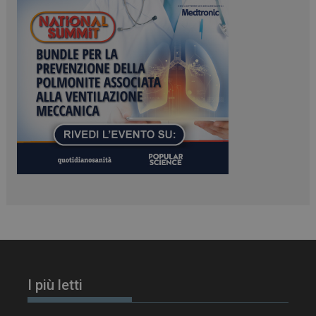
PHPSESSID
Sessione
PHP.net
www.dailyhealthindustry.it
I più letti
tracking-sites-
www.dailyhealthindustry.it
4
ironfish-session-id
settimane