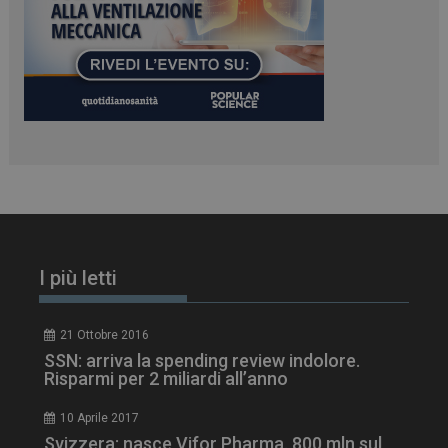
ARRAffinitySameSite
Sessione
Microsoft Corporation
.www.dailyhealthindustry.it
I più letti
21 Ottobre 2016
SSN: arriva la spending review indolore.
Risparmi per 2 miliardi all’anno
PHPSESSID
Sessione
PHP.net
www.dailyhealthindustry.it
10 Aprile 2017
Svizzera: nasce Vifor Pharma. 800 mln sul