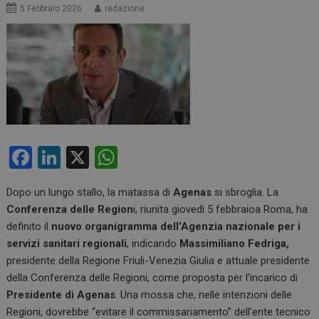
5 Febbraio 2026
redazione
F
Li
X
W
a
n
h
Dopo un lungo stallo, la matassa di
Agenas
si sbroglia. La
ce
ke
at
Conferenza delle Region
i, riunita giovedì 5 febbraioa Roma, ha
b
dI
s
definito il
nuovo organigramma dell’Agenzia nazionale per i
o
n
A
servizi sanitari regionali
, indicando
Massimiliano Fedriga,
presidente della Regione Friuli-Venezia Giulia e attuale presidente
o
p
della Conferenza delle Regioni, come proposta per l’incarico di
k
p
Presidente di Agenas
. Una mossa che, nelle intenzioni delle
Regioni, dovrebbe “evitare il commissariamento” dell’ente tecnico