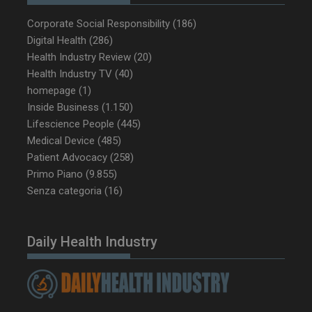
Corporate Social Responsibility
(186)
Digital Health
(286)
Health Industry Review
(20)
Health Industry TV
(40)
homepage
(1)
Inside Business
(1.150)
Lifescience People
(445)
Medical Device
(485)
Patient Advocacy
(258)
Primo Piano
(9.855)
_ga_Z2VT792F98
.dailyhealthindustry.it
1 anno 1
Senza categoria
(16)
mese
Daily Health Industry
tracking-sites-
www.dailyhealthindustry.it
4
ironfish-tracking-
settimane
enable
2 giorni