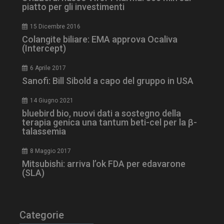
piatto per gli investimenti
15 Dicembre 2016
Colangite biliare: EMA approva Ocaliva
(Intercept)
6 Aprile 2017
Sanofi: Bill Sibold a capo del gruppo in USA
14 Giugno 2021
bluebird bio, nuovi dati a sostegno della
terapia genica una tantum beti-cel per la β-
talassemia
8 Maggio 2017
tracking-sites-
www.dailyhealthindustry.it
4
ironfish-session-id
settimane
Mitsubishi: arriva l’ok FDA per edavarone
2 giorni
(SLA)
ARRAffinity
Sessione
Microsoft Corporation
Categorie
.www.dailyhealthindustry.it