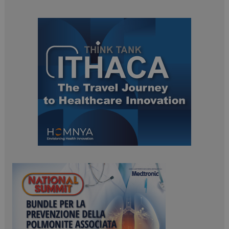
NOME
FORNITORE / DOMINIO
SCADENZA
_ga
1 anno 1
Google LLC
mese
.dailyhealthindustry.it