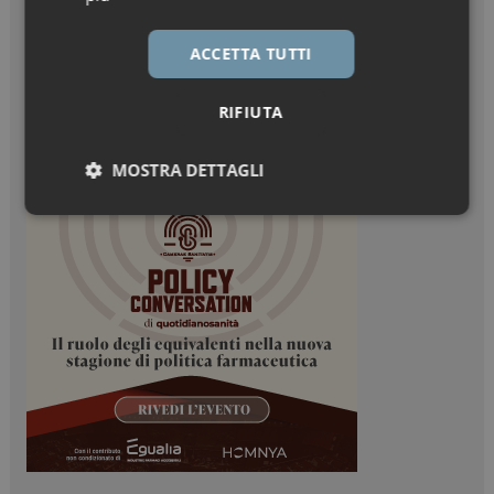
ACCETTA TUTTI
RIFIUTA
MOSTRA DETTAGLI
Necessari
Marketing
Necessari
Marketing
I cookie necessari contribuiscono a rendere fruibile il
sito web abilitandone funzionalità di base quali la
navigazione sulle pagine e l'accesso alle aree
protette del sito. Il sito web non è in grado di
funzionare correttamente senza questi cookie.