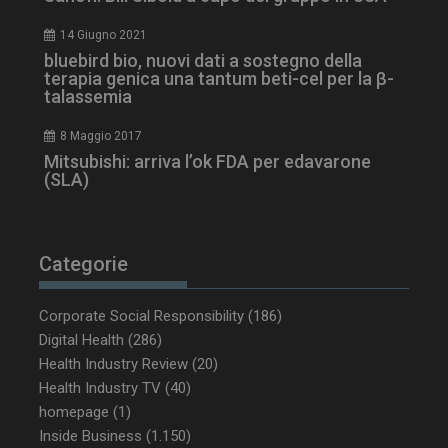
14 Giugno 2021
bluebird bio, nuovi dati a sostegno della
terapia genica una tantum beti-cel per la β-
talassemia
8 Maggio 2017
Mitsubishi: arriva l’ok FDA per edavarone
(SLA)
_ga_Z2VT792F98
.dailyhealthindustry.it
1 anno 1
mese
Categorie
Corporate Social Responsibility
(186)
Digital Health
(286)
tracking-sites-
www.dailyhealthindustry.it
4
Health Industry Review
(20)
ironfish-tracking-
settimane
enable
2 giorni
Health Industry TV
(40)
homepage
(1)
Inside Business
(1.150)