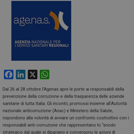
F
Li
X
W
a
n
h
Dal 26 al 28 ottobre l’Agenas apre le porte ai responsabili della
ce
ke
at
prevenzione della corruzione e della trasparenza delle aziende
b
dI
s
sanitarie di tutta Italia. Gli incontri, promossi insieme all’Autorità
o
n
A
nazionale anticorruzione (Anac) e Ministero della Salute,
rispondono alla volontà di avviare un confronto costruttivo con i
o
p
responsabili anti-corruzione che rappresentano lo “snodo
k
p
strategico dal quale si dipanano e convergono le azioni di