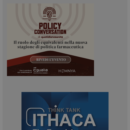
_ga
1 anno 1
Google LLC
mese
.dailyhealthindustry.it