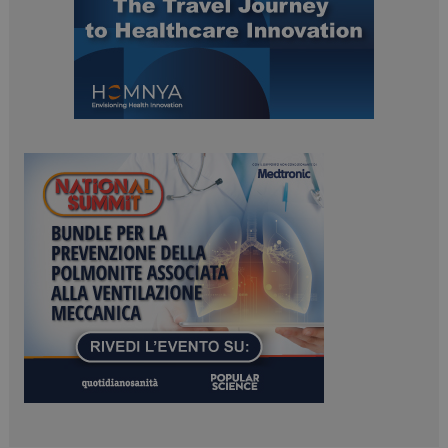
ARRAffinitySameSite
Sessione
Microsoft Corporation
.www.dailyhealthindustry.it
PHPSESSID
Sessione
PHP.net
www.dailyhealthindustry.it