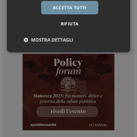
ACCETTA TUTTI
RIFIUTA
MOSTRA DETTAGLI
Necessari
Marketing
Necessari
Marketing
I cookie necessari contribuiscono a rendere fruibile il
sito web abilitandone funzionalità di base quali la
navigazione sulle pagine e l'accesso alle aree
protette del sito. Il sito web non è in grado di
funzionare correttamente senza questi cookie.
NOME
FORNITORE / DOMINIO
SCADENZA