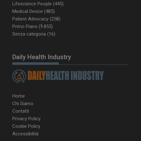
Lifescience People
(445)
CookieScriptConsent
5 mesi 3
CookieScript
settimane
www.dailyhealthindustry.it
Medical Device
(485)
Patient Advocacy
(258)
Primo Piano
(9.855)
Senza categoria
(16)
Daily Health Industry
Home
Chi Siamo
Contatti
Privacy Policy
NOME
FORNITORE / DOMINIO
SCA
Cookie Policy
__Secure-ROLLOUT_TOKEN
.youtube.com
5 m
Accessibilità
sett