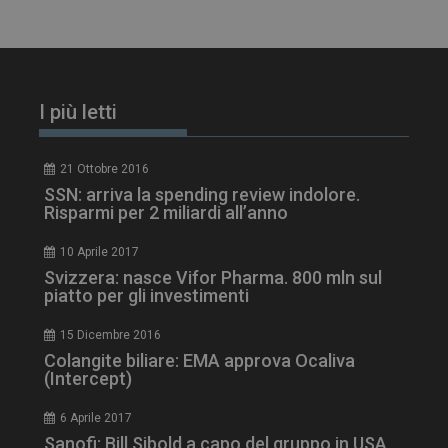
I più letti
21 Ottobre 2016
SSN: arriva la spending review indolore.
Risparmi per 2 miliardi all’anno
10 Aprile 2017
Svizzera: nasce Vifor Pharma. 800 mln sul
tracking-sites-
www.dailyhealthindustry.it
4
piatto per gli investimenti
ironfish-session-id
settimane
2 giorni
15 Dicembre 2016
Colangite biliare: EMA approva Ocaliva
(Intercept)
ARRAffinity
Sessione
Microsoft Corporation
.www.dailyhealthindustry.it
6 Aprile 2017
Sanofi: Bill Sibold a capo del gruppo in USA