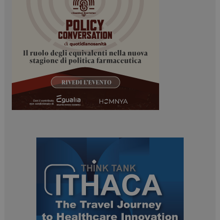
Necessari
Marketing
I cookie necessari contribuiscono a rendere fruibile il
sito web abilitandone funzionalità di base quali la
navigazione sulle pagine e l'accesso alle aree
protette del sito. Il sito web non è in grado di
funzionare correttamente senza questi cookie.
NOME
FORNITORE / DOMINIO
SCADENZA
_ga
1 anno 1
Google LLC
mese
.dailyhealthindustry.it