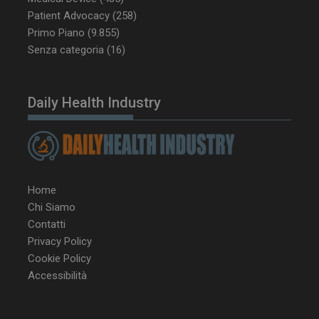
mese
Patient Advocacy
(258)
Primo Piano
(9.855)
Senza categoria
(16)
tracking-sites-
www.dailyhealthindustry.it
4
ironfish-tracking-
settimane
enable
2 giorni
Daily Health Industry
CookieScriptConsent
5 mesi 3
CookieScript
settimane
www.dailyhealthindustry.it
Home
Chi Siamo
Contatti
Privacy Policy
Cookie Policy
Accessibilità