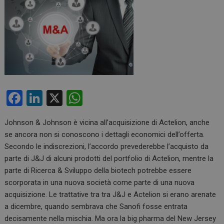
F
Li
X
W
a
n
h
Johnson & Johnson è vicina all’acquisizione di Actelion, anche
ce
ke
at
se ancora non si conoscono i dettagli economici dell’offerta.
b
dI
s
Secondo le indiscrezioni, l’accordo prevederebbe l’acquisto da
o
n
A
parte di J&J di alcuni prodotti del portfolio di Actelion, mentre la
parte di Ricerca & Sviluppo della biotech potrebbe essere
o
p
scorporata in una nuova società come parte di una nuova
k
p
acquisizione. Le trattative tra tra J&J e Actelion si erano arenate
a dicembre, quando sembrava che Sanofi fosse entrata
decisamente nella mischia. Ma ora la big pharma del New Jersey