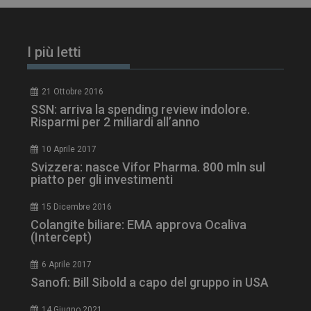
I più letti
PHPSESSID
Sessione
PHP.net
21 Ottobre 2016
www.dailyhealthindustry.it
SSN: arriva la spending review indolore.
Risparmi per 2 miliardi all’anno
10 Aprile 2017
Svizzera: nasce Vifor Pharma. 800 mln sul
piatto per gli investimenti
15 Dicembre 2016
Colangite biliare: EMA approva Ocaliva
(Intercept)
6 Aprile 2017
Sanofi: Bill Sibold a capo del gruppo in USA
14 Giugno 2021