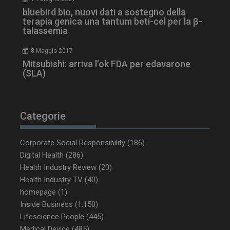
bluebird bio, nuovi dati a sostegno della
tracking-sites-
www.dailyhealthindustry.it
4
terapia genica una tantum beti-cel per la β-
ironfish-session-id
settimane
talassemia
2 giorni
8 Maggio 2017
Mitsubishi: arriva l’ok FDA per edavarone
(SLA)
ARRAffinity
Sessione
Microsoft Corporation
.www.dailyhealthindustry.it
Categorie
Corporate Social Responsibility
(186)
Digital Health
(286)
Health Industry Review
(20)
Health Industry TV
(40)
homepage
(1)
Inside Business
(1.150)
Lifescience People
(445)
Medical Device
(485)
_ga_Z2VT792F98
.dailyhealthindustry.it
1 anno 1