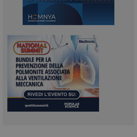
ARRAffinitySameSite
Sessione
Microsoft Corporation
.www.dailyhealthindustry.it