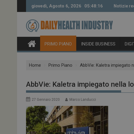
Skip
giovedì, Agosto 6, 2026
05:48:17
Notizie re
to
content
PRIMO PIANO
INSIDE BUSINESS
DIG
Home
Primo Piano
AbbVie: Kaletra impiegato ne
AbbVie: Kaletra impiegato nella l
27 Gennaio 2020
Marco Landucci