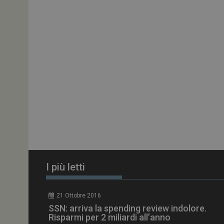
ARRAffinitySameSit
PHPSESSID
tracking-sites-
ironfish-session-id
ARRAffinity
I più letti
_ga_Z2VT792F98
21 Ottobre 2016
tracking-sites-
SSN: arriva la spending review indolore.
ironfish-tracking-
enable
Risparmi per 2 miliardi all’anno