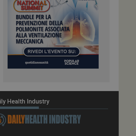
ome piattaforma di
el carico, questo
una sessione di
e gestite dallo
te sul linguaggio
erico utilizzato per
tente. Normalmente è
 il modo in cui
er il sito, ma un
di accesso per un
cazione per
 visitatore.
i Web eseguiti sulla
e utilizzato per il
i che le richieste
stradate allo stesso
ily Health Industry
zione.
gle Analytics per
azione per abilitare