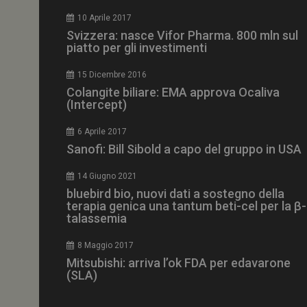
CookieScriptConse
10 Aprile 2017
Svizzera: nasce Vifor Pharma. 800 mln sul
piatto per gli investimenti
15 Dicembre 2016
NOME
Colangite biliare: EMA approva Ocaliva
(Intercept)
__Secure-ROLLOU
6 Aprile 2017
Sanofi: Bill Sibold a capo del gruppo in USA
tracking-sites-ironf
tracking-named-en
14 Giugno 2021
__Secure-YNID
bluebird bio, nuovi dati a sostegno della
terapia genica una tantum beti-cel per la β-
talassemia
8 Maggio 2017
VISITOR_PRIVACY_
Mitsubishi: arriva l’ok FDA per edavarone
(SLA)