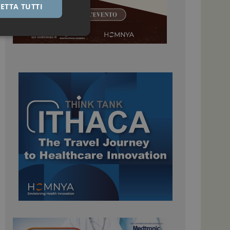
ETTA TUTTI
igazione sulle pagine
kie.
 Google Universal
nificativo del
tilizzato da Google.
stinguere utenti
o in modo casuale
uso in ogni richiesta
colare i dati di
apporti di analisi dei