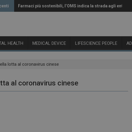
centi
Farmaci più sostenibili, l’OMS indica la strada agli enti reg
Vaccini anti-Covid, il CHMP raccomanda l’aggiornamento 
ITAL HEALTH
MEDICAL DEVICE
LIFESCIENCE PEOPLE
A
lla lotta al coronavirus cinese
otta al coronavirus cinese