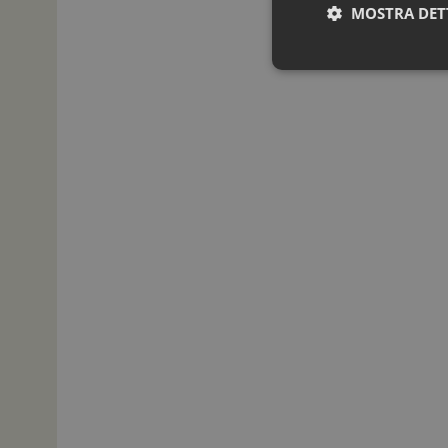
MOSTRA DET
I cookie necessari con
e l'accesso alle aree 
NOME
_ga