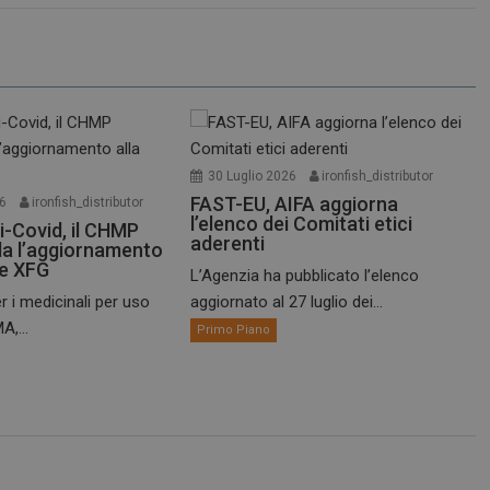
30 Luglio 2026
ironfish_distributor
FAST-EU, AIFA aggiorna
26
ironfish_distributor
l’elenco dei Comitati etici
i-Covid, il CHMP
aderenti
a l’aggiornamento
te XFG
L’Agenzia ha pubblicato l’elenco
r i medicinali per uso
aggiornato al 27 luglio dei...
A,...
Primo Piano