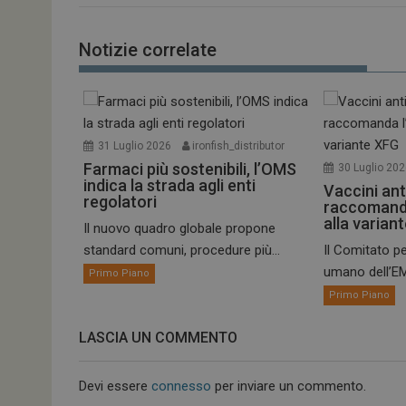
Notizie correlate
31 Luglio 2026
ironfish_distributor
Farmaci più sostenibili, l’OMS
30 Luglio 20
indica la strada agli enti
Vaccini ant
regolatori
raccomand
alla varian
Il nuovo quadro globale propone
standard comuni, procedure più...
Il Comitato pe
umano dell’EM
Primo Piano
Primo Piano
LASCIA UN COMMENTO
Devi essere
connesso
per inviare un commento.