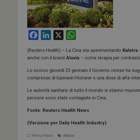
F
Li
X
W
a
n
h
(Reuters Health) – La Cina sta sperimentando
Kaletra
–
ce
ke
at
anche con il brand
Aluvia
– come terapia per contrasta
b
dI
s
Lo scorso giovedì 23 gennaio il Governo cinese ha sugg
o
n
A
compresse di lopinavir/ritonavir e una dose di alfa-inte
o
p
Le autorità sanitarie di tutto il mondo si stanno muov
k
p
persone sono state contagiate in Cina.
Fonte: Reuters Health News
(Versione per Daily Health Industry)
Primo Piano
Abbvie