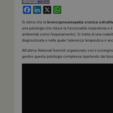
F
Li
X
W
a
n
h
Si stima che la
broncopneumopatia cronica ostrutti
ce
ke
at
una patologia che riduce la funzionalità respiratoria e il
b
dI
s
ambientali come l’inquinamento). Si tratta di una mala
o
n
A
diagnosticata e nella quale l’aderenza terapeutica è an
o
p
All’ultimo National Summit organizzato con il sostegn
k
p
gestire questa patologia complessa ripartendo dai bisog