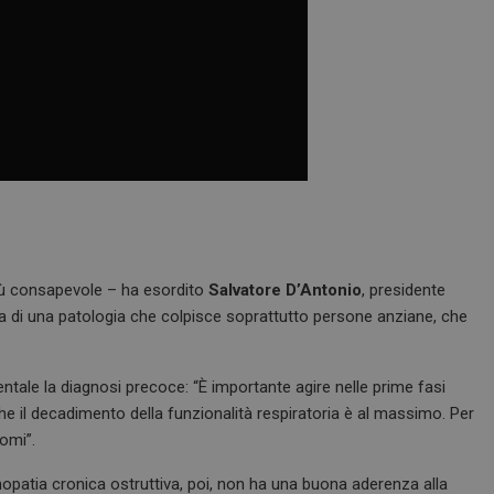
 più consapevole – ha esordito
Salvatore D’Antonio
, presidente
tta di una patologia che colpisce soprattutto persone anziane, che
ale la diagnosi precoce: “È importante agire nelle prime fasi
he il decadimento della funzionalità respiratoria è al massimo. Per
tomi”.
opatia cronica ostruttiva, poi, non ha una buona aderenza alla