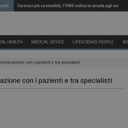
centi
Farmaci più sostenibili, l’OMS indica la strada agli enti reg
Vaccini anti-Covid, il CHMP raccomanda l’aggiornamento 
ITAL HEALTH
MEDICAL DEVICE
LIFESCIENCE PEOPLE
A
municazione con i pazienti e tra specialisti
ione con i pazienti e tra specialisti