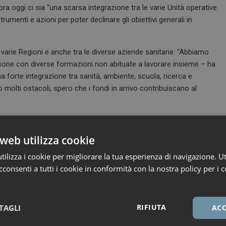
a oggi ci sia “una scarsa integrazione tra le varie Unità operative
 strumenti e azioni per poter declinare gli obiettivi generali in
varie Regioni e anche tra le diverse aziende sanitarie: “Abbiamo
ersone con diverse formazioni non abituate a lavorare insieme – ha
a forte integrazione tra sanità, ambiente, scuola, ricerca e
olti ostacoli, spero che i fondi in arrivo contribuiscano al
pneumologi ospedalieri (Aipo), ha ricordato l’importanza della
he, se fatto bene, permette di capire velocemente se una persona
web utilizza cookie
lavorare sulla consapevolezza del paziente, che deve capire che il
ilizza i cookie per migliorare la tua esperienza di navigazione. Ut
i che abbiamo a disposizione sono molto efficaci e riducono non
consenti a tutti i cookie in conformità con la nostra policy per i c
cause. Ritengo che servirebbe da parte di tutti un atteggiamento più
ssa”. Durante la pandemia, inoltre, gli pneumologi hanno visto che
o stati anche quelli più aderenti.
RIFIUTA
TAGLI
ACC
ne (Affari sociali) alla Camera dei deputati, sono due gli aspetti