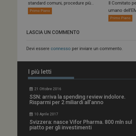
standard comuni, procedure più...
Il Comitato pe
umano dell’EM
Primo Piano
Primo Piano
NOME
LASCIA UN COMMENTO
__Secure-ROLLOU
Devi essere
connesso
per inviare un commento.
tracking-sites-ironf
tracking-named-en
__Secure-YNID
I più letti
21 Ottobre 2016
SSN: arriva la spending review indolore.
VISITOR_PRIVACY_
Risparmi per 2 miliardi all’anno
10 Aprile 2017
Svizzera: nasce Vifor Pharma. 800 mln sul
piatto per gli investimenti
YSC