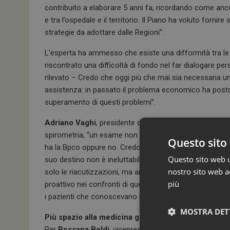
contribuito a elaborare 5 anni fa, ricordando come ancor
e tra l’ospedale e il territorio. Il Piano ha voluto fornire
strategie da adottare dalle Regioni”.
L’esperta ha ammesso che esiste una difformità tra le 
riscontrato una difficoltà di fondo nel far dialogare p
rilevato – Credo che oggi più che mai sia necessaria un
assistenza: in passato il problema economico ha posto m
superamento di questi problemi”.
Adriano Vaghi
, presidente dell’Associazione italiana 
spirometria, “un esame non invasivo e poco costoso c
Questo sito 
ha la Bpco oppure no. Credo inoltre che sia importante 
Questo sito web ut
suo destino non è ineluttabile: oggi i farmaci inalator
nostro sito web ac
solo le riacutizzazioni, ma anche le morti per tutte le 
più
proattivo nei confronti di questa patologia così comple
i pazienti che conoscevano meglio la propria terapia son
MOSTRA DET
Più spazio alla medicina generale
Per
Rossana Boldi
, vicepresidente della XII Commissio