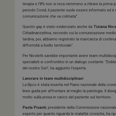
terapia e l’8% non si reca nemmeno a ritirare la prima p
periodo Covid, il paziente vuole essere informato ed è 
comunicazione che va colmata”.
Questo gap è stato evidenziato anche da
Tiziana Nico
Cittadinanzattiva, secondo cui la comunicazione medico
tardiva, poi, abbiamo registrato la mancanza di continu
difformità a livello territoriale”.
Per Nicoletti sarebbe importante avere team multidiscipli
specialisti si confrontino in un dialogo costante: “Dob
del nostro Ssn”, ha aggiunto l’esperta.
Lavorare in team multidisciplinari
La Bpco è stata inserita nel Piano nazionale della cronic
linee guida per affrontare al meglio la patologia. Il dis
molto sulla presa in carico del paziente sul territorio.
Paola Pisanti
, presidente della Commissione nazional
esperto per quanto riguarda le malattie croniche, ha ripe