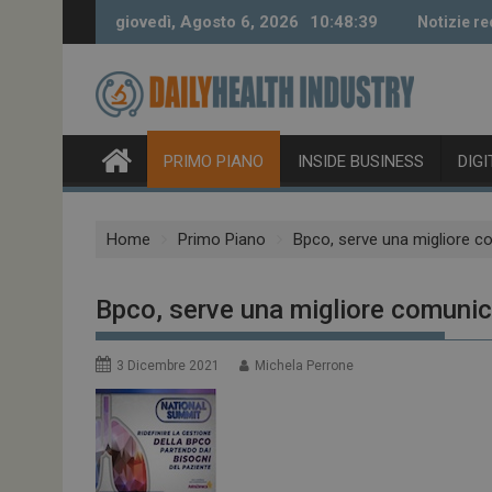
Skip
giovedì, Agosto 6, 2026
10:48:40
Notizie re
to
content
PRIMO PIANO
INSIDE BUSINESS
DIG
Home
Primo Piano
Bpco, serve una migliore co
Bpco, serve una migliore comunicaz
3 Dicembre 2021
Michela Perrone