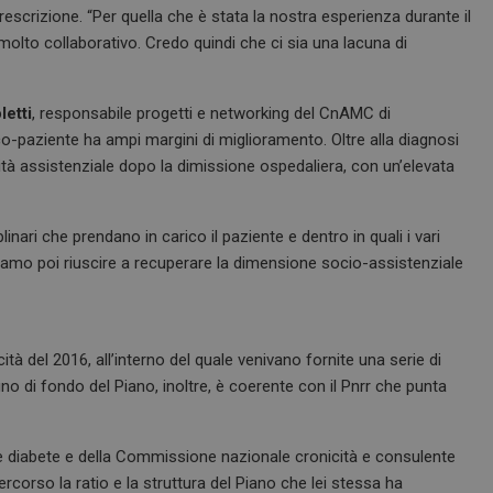
rescrizione. “Per quella che è stata la nostra esperienza durante il
molto collaborativo. Credo quindi che ci sia una lacuna di
letti
, responsabile progetti e networking del CnAMC di
-paziente ha ampi margini di miglioramento. Oltre alla diagnosi
ità assistenziale dopo la dimissione ospedaliera, con un’elevata
nari che prendano in carico il paziente e dentro in quali i vari
biamo poi riuscire a recuperare la dimensione socio-assistenziale
ità del 2016, all’interno del quale venivano fornite una serie di
egno di fondo del Piano, inoltre, è coerente con il Pnrr che punta
e diabete e della Commissione nazionale cronicità e consulente
rcorso la ratio e la struttura del Piano che lei stessa ha