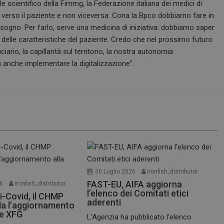
le scientifico della Fimmg, la Federazione italiana dei medici di
navigazione del visitatore siano sempr
stesso server nel cluster.
ù verso il paziente e non viceversa. Cona la Bpco dobbiamo fare in
isogno. Per farlo, serve una medicina di iniziativa: dobbiamo saper
Sessione
Cookie generato da applicazioni basa
PHP.net
PHP. Si tratta di un identificatore gen
www.dailyhealthindustry.it
 delle caratteristiche del paziente. Credo che nel prossimo futuro
mantenere le variabili di sessione u
un numero generato in modo casuale,
ario, la capillarità sul territorio, la nostra autonomia
viene utilizzato può essere specifico p
buon esempio è mantenere uno stato 
a anche implementare la digitalizzazione”.
utente tra le pagine.
www.dailyhealthindustry.it
4
Questo cookie è impostato dall'appli
settimane
assegnare un identificatore generico al
2 giorni
Sessione
Questo cookie viene impostato dai sit
Microsoft Corporation
piattaforma cloud Windows Azure. Vien
.www.dailyhealthindustry.it
bilanciamento del carico per assicurars
della pagina del visitatore vengano in
server in qualsiasi sessione di naviga
.dailyhealthindustry.it
1 anno 1
Questo cookie viene utilizzato da Goo
mese
mantenere lo stato della sessione.
30 Luglio 2026
ironfish_distributor
www.dailyhealthindustry.it
4
Questo cookie è impostato dall'applic
FAST-EU, AIFA aggiorna
settimane
il sistema di tracking anonimo.
26
ironfish_distributor
2 giorni
l’elenco dei Comitati etici
i-Covid, il CHMP
aderenti
a l’aggiornamento
nt
5 mesi 3
Questo cookie viene utilizzato dal ser
CookieScript
settimane
Script.com per ricordare le preferenz
www.dailyhealthindustry.it
te XFG
L’Agenzia ha pubblicato l’elenco
cookie dei visitatori. È necessario che