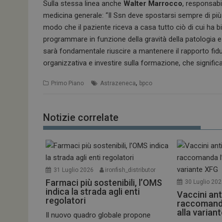
Sulla stessa linea anche
Walter Marrocco
, responsabi
medicina generale: “Il Ssn deve spostarsi sempre di pi
modo che il paziente riceva a casa tutto ciò di cui ha b
PHPSESSID
programmare in funzione della gravità della patologia e
sarà fondamentale riuscire a mantenere il rapporto fiduci
organizzativa e investire sulla formazione, che signific
,
tracking-sites-
Primo Piano
Astrazeneca
bpco
ironfish-session-id
ARRAffinity
Notizie correlate
_ga_Z2VT792F98
31 Luglio 2026
ironfish_distributor
tracking-sites-
Farmaci più sostenibili, l’OMS
ironfish-tracking-
30 Luglio 20
enable
indica la strada agli enti
Vaccini ant
regolatori
raccomand
CookieScriptConse
alla varian
Il nuovo quadro globale propone