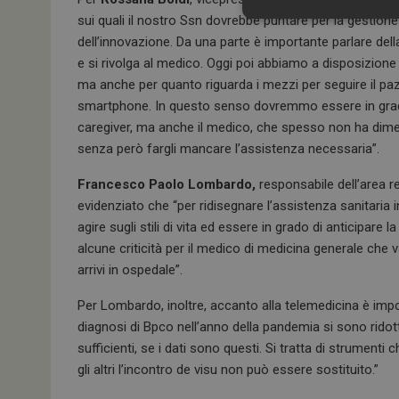
sui quali il nostro Ssn dovrebbe puntare per la gestione
dell’innovazione. Da una parte è importante parlare dell
e si rivolga al medico. Oggi poi abbiamo a disposizione
ma anche per quanto riguarda i mezzi per seguire il pa
smartphone. In questo senso dovremmo essere in grado di
caregiver, ma anche il medico, che spesso non ha dimes
senza però fargli mancare l’assistenza necessaria”.
I cookie necessari con
Francesco Paolo Lombardo,
responsabile dell’area re
e l'accesso alle aree 
evidenziato che “per ridisegnare l’assistenza sanitaria 
NOME
agire sugli stili di vita ed essere in grado di anticipare
_ga
alcune criticità per il medico di medicina generale che v
arrivi in ospedale”.
Per Lombardo, inoltre, accanto alla telemedicina è im
diagnosi di Bpco nell’anno della pandemia si sono ridott
sufficienti, se i dati sono questi. Si tratta di strument
gli altri l’incontro de visu non può essere sostituito.”
ARRAffinitySameSit