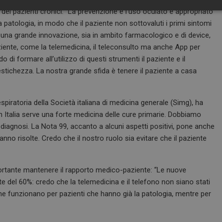
 dei pazienti cronici: “La prevenzione e l’uso oculato e appropriato
Necessari
Marketing
a patologia, in modo che il paziente non sottovaluti i primi sintomi
 una grande innovazione, sia in ambito farmacologico e di device,
ziente, come la telemedicina, il teleconsulto ma anche App per
 formare all’utilizzo di questi strumenti il paziente e il
tichezza. La nostra grande sfida è tenere il paziente a casa
Necessari
Marketing
tribuiscono a rendere fruibile il sito web abilitandone funzionalità di base quali la nav
spiratoria della Società italiana di medicina generale (Simg), ha
protette del sito. Il sito web non è in grado di funzionare correttamente senza questi coo
in Italia serve una forte medicina delle cure primarie. Dobbiamo
FORNITORE / DOMINIO
SCADENZA
DESCRIZIONE
 la diagnosi. La Nota 99, accanto a alcuni aspetti positivi, pone anche
1 anno 1
Questo nome di cookie è associato a
anno risolte. Credo che il nostro ruolo sia evitare che il paziente
Google LLC
mese
Analytics, che è un aggiornamento sig
.dailyhealthindustry.it
servizio di analisi più comunemente u
Questo cookie viene utilizzato per di
unici assegnando un numero generat
portante mantenere il rapporto medico-paziente: “Le nuove
come identificatore del cliente. È incl
di pagina in un sito e utilizzato per cal
e del 60%: credo che la telemedicina e il telefono non siano stati
visitatori, sessioni e campagne per i r
siti.
i che funzionano per pazienti che hanno già la patologia, mentre per
e
Sessione
Quando si utilizza Microsoft Azure c
Microsoft Corporation
hosting e si abilita il bilanciamento d
.www.dailyhealthindustry.it
cookie garantisce che le richieste di 