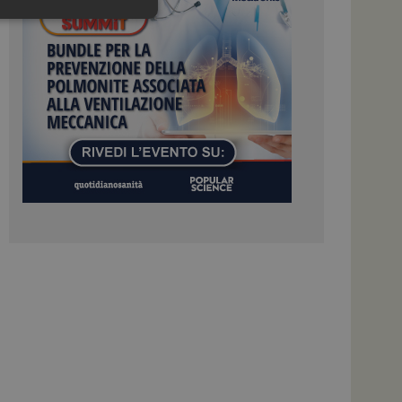
igazione sulle pagine
kie.
 Google Universal
nificativo del
tilizzato da Google.
stinguere utenti
o in modo casuale
uso in ogni richiesta
colare i dati di
apporti di analisi dei
ome piattaforma di
el carico, questo
una sessione di