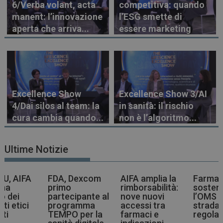
6/Verba volant, acta
competitiva: quando
manent: l’innovazione
l’ESG smette di
aperta che arriva...
essere marketing
Excellence Show
Excellence Show 3/AI
4/Dai silos al team: la
in sanità: il rischio
cura cambia quando...
non è l’algoritmo...
Ultime Notizie
DA, Dexcom
AIFA amplia la
Farmaci più
Vac
rimo
rimborsabilità:
sostenibili,
Co
artecipante al
nove nuovi
l’OMS indica la
ra
rogramma
accessi tra
strada agli enti
l’
EMPO per la
farmaci e
regolatori
all