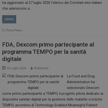
__Secure-ROLLOUT_TOKEN
.youtube.com
5 m
ha aggiornato al 27 luglio 2026 l’elenco dei Comitati etici italiani
sett
che aderiscono a…
LEGGI
Primo Piano
tracking-sites-ironfish-
www.dailyhealthindustry.it
tracking-named-enable
sett
2 g
FDA, Dexcom primo partecipante al
programma TEMPO per la sanità
digitale
30 Luglio 2026
Redazione
__Secure-YNID
.youtube.com
5 m
sett
La Food and Drug
Administration ha
selezionato Dexcom
come primo partecipante a TEMPO, il progetto pilota dedicato ai
dispositivi sanitari digitali per la gestione delle malattie croniche.
TEMPO, acronimo di Technology-Enabled Meaningful Patient