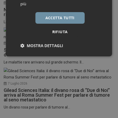
30 Luglio 2026
più
Neuroinfiammazione, fino a 50 mila euro per
ricercatori under 40
ACCETTA TUTTI
La Fondazione Francesco della Valle ETS apre le...
RIFIUTA
17 Luglio 2026
MOSTRA DETTAGLI
Stati Uniti: nasce il primo festival del cinema
dedicato alle malattie rare
Necessari
Marketing
Le malattie rare arrivano sul grande schermo. Il...
7 Luglio 2026
Gilead Sciences Italia: il divano rosa di “Due di Noi”
Necessari
Marketing
arriva al Roma Summer Fest per parlare di tumore
al seno metastatico
I cookie necessari contribuiscono a rendere fruibile il
Un divano rosa per parlare di tumore al...
sito web abilitandone funzionalità di base quali la
navigazione sulle pagine e l'accesso alle aree
protette del sito. Il sito web non è in grado di