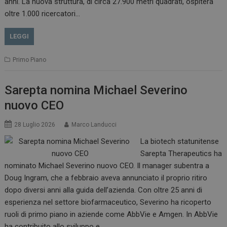
anni. La nuova struttura, di circa 27.900 metri quadrati, ospiterà
oltre 1.000 ricercatori…
LEGGI
Primo Piano
Sarepta nomina Michael Severino
nuovo CEO
28 Luglio 2026
Marco Landucci
La biotech statunitense
Sarepta Therapeutics ha
nominato Michael Severino nuovo CEO. Il manager subentra a
Doug Ingram, che a febbraio aveva annunciato il proprio ritiro
dopo diversi anni alla guida dell’azienda. Con oltre 25 anni di
esperienza nel settore biofarmaceutico, Severino ha ricoperto
ruoli di primo piano in aziende come AbbVie e Amgen. In AbbVie
ha contribuito allo sviluppo e…