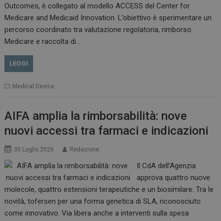
Outcomes, è collegato al modello ACCESS del Center for
Medicare and Medicaid Innovation. L’obiettivo è sperimentare un
percorso coordinato tra valutazione regolatoria, rimborso
Medicare e raccolta di…
VISITOR_PRIVACY_METADATA
5 m
YouTube
sett
.youtube.com
LEGGI
Medical Device
AIFA amplia la rimborsabilità: nove
nuovi accessi tra farmaci e indicazioni
30 Luglio 2026
Redazione
Il CdA dell’Agenzia
approva quattro nuove
YSC
Ses
Google LLC
molecole, quattro estensioni terapeutiche e un biosimilare. Tra le
.youtube.com
novità, tofersen per una forma genetica di SLA, riconosciuto
come innovativo. Via libera anche a interventi sulla spesa