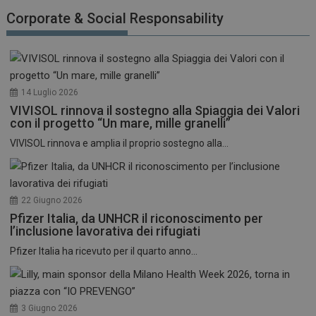
funzionare correttamente senza questi cookie.
Corporate & Social Responsability
NOME
FORNITORE / DOMINIO
SCADENZA
_ga
1 anno 1
Google LLC
mese
.dailyhealthindustry.it
14 Luglio 2026
VIVISOL rinnova il sostegno alla Spiaggia dei Valori
con il progetto “Un mare, mille granelli”
VIVISOL rinnova e amplia il proprio sostegno alla...
22 Giugno 2026
Pfizer Italia, da UNHCR il riconoscimento per
l’inclusione lavorativa dei rifugiati
Pfizer Italia ha ricevuto per il quarto anno...
3 Giugno 2026