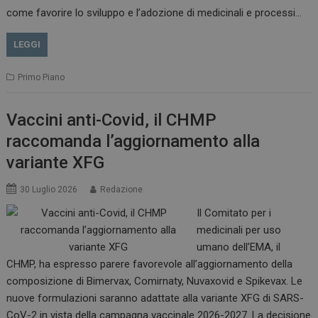
come favorire lo sviluppo e l’adozione di medicinali e processi…
LEGGI
Primo Piano
Vaccini anti-Covid, il CHMP
raccomanda l’aggiornamento alla
variante XFG
30 Luglio 2026
Redazione
Il Comitato per i
medicinali per uso
tracking-sites-
www.dailyhealthindustry.it
4
ironfish-session-id
settimane
umano dell’EMA, il
2 giorni
CHMP, ha espresso parere favorevole all’aggiornamento della
composizione di Bimervax, Comirnaty, Nuvaxovid e Spikevax. Le
nuove formulazioni saranno adattate alla variante XFG di SARS-
ARRAffinity
Sessione
Microsoft Corporation
CoV-2 in vista della campagna vaccinale 2026-2027. La decisione