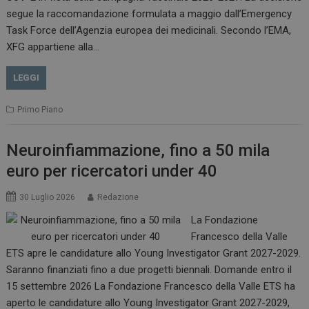
.www.dailyhealthindustry.it
segue la raccomandazione formulata a maggio dall’Emergency
Task Force dell’Agenzia europea dei medicinali. Secondo l’EMA,
XFG appartiene alla…
LEGGI
Primo Piano
Neuroinfiammazione, fino a 50 mila
euro per ricercatori under 40
_ga_Z2VT792F98
.dailyhealthindustry.it
1 anno 1
30 Luglio 2026
Redazione
mese
La Fondazione
Francesco della Valle
ETS apre le candidature allo Young Investigator Grant 2027-2029.
Saranno finanziati fino a due progetti biennali. Domande entro il
tracking-sites-
www.dailyhealthindustry.it
4
ironfish-tracking-
settimane
15 settembre 2026 La Fondazione Francesco della Valle ETS ha
enable
2 giorni
aperto le candidature allo Young Investigator Grant 2027-2029,