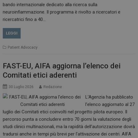
bando internazionale dedicato alla ricerca sulla
neuroinfiammazione. Il programma è rivolto a ricercatori e
CookieScriptConsent
5 mesi 3
ricercatrici fino a 40…
CookieScript
settimane
www.dailyhealthindustry.it
LEGGI
Patient Advocacy
FAST-EU, AIFA aggiorna l’elenco dei
Comitati etici aderenti
30 Luglio 2026
Redazione
L’Agenzia ha pubblicato
l’elenco aggiornato al 27
luglio dei Comitati etici coinvolti nel progetto pilota europeo. Il
percorso punta a concludere entro 70 giorni la valutazione degli
studi clinici multinazionali, ma la rapidità dell’autorizzazione dovrà
NOME
FORNITORE / DOMINIO
SCA
tradursi anche in tempi più brevi per l’attivazione dei centri. AIFA