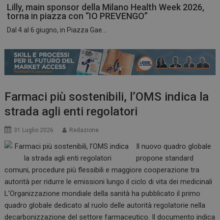
Lilly, main sponsor della Milano Health Week 2026,
torna in piazza con “IO PREVENGO”
Dal 4 al 6 giugno, in Piazza Gae...
ARRAffinitySameSite
Sessione
Microsoft Corporation
.www.dailyhealthindustry.it
Farmaci più sostenibili, l’OMS indica la
strada agli enti regolatori
31 Luglio 2026
Redazione
Il nuovo quadro globale
propone standard
comuni, procedure più flessibili e maggiore cooperazione tra
autorità per ridurre le emissioni lungo il ciclo di vita dei medicinali
L’Organizzazione mondiale della sanità ha pubblicato il primo
PHPSESSID
Sessione
PHP.net
quadro globale dedicato al ruolo delle autorità regolatorie nella
www.dailyhealthindustry.it
decarbonizzazione del settore farmaceutico. Il documento indica