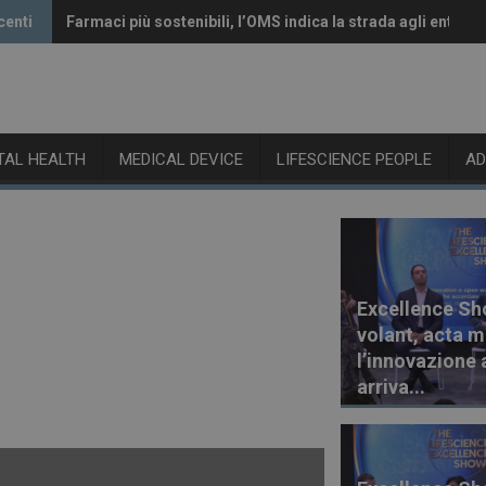
centi
Farmaci più sostenibili, l’OMS indica la strada agli enti reg
Vaccini anti-Covid, il CHMP raccomanda l’aggiornamento 
ITAL HEALTH
MEDICAL DEVICE
LIFESCIENCE PEOPLE
A
Excellence Sh
volant, acta m
l’innovazione 
arriva...
30 Luglio 2026