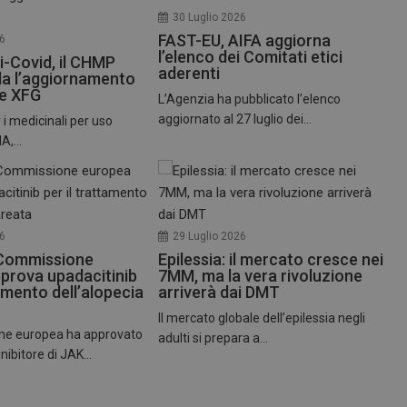
30 Luglio 2026
FAST-EU, AIFA aggiorna
26
l’elenco dei Comitati etici
i-Covid, il CHMP
aderenti
a l’aggiornamento
te XFG
L’Agenzia ha pubblicato l’elenco
aggiornato al 27 luglio dei...
 i medicinali per uso
,...
26
29 Luglio 2026
 Commissione
Epilessia: il mercato cresce nei
prova upadacitinib
7MM, ma la vera rivoluzione
tamento dell’alopecia
arriverà dai DMT
Il mercato globale dell’epilessia negli
ne europea ha approvato
adulti si prepara a...
inibitore di JAK...