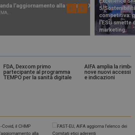
Excellence S
l’aggiornamento alla variante XFG
Neuroinfiammazio
5/Sostenibilit
La Fondazione Frances
competitiva: 
l’ESG smette d
Patient Advocacy
marketing
AIFA amplia la rimborsabilità:
Farmaci pi
gramma
nove nuovi accessi tra farmaci
indica la s
igitale
e indicazioni
regolatori