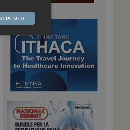
ETTA TUTTI
igazione sulle pagine
kie.
 Google Universal
nificativo del
tilizzato da Google.
stinguere utenti
o in modo casuale
uso in ogni richiesta