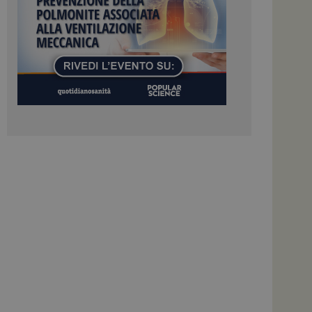
colare i dati di
apporti di analisi dei
ome piattaforma di
el carico, questo
una sessione di
e gestite dallo
te sul linguaggio
erico utilizzato per
tente. Normalmente è
 il modo in cui
er il sito, ma un
di accesso per un
cazione per
 visitatore.
i Web eseguiti sulla
e utilizzato per il
i che le richieste
stradate allo stesso
zione.
gle Analytics per