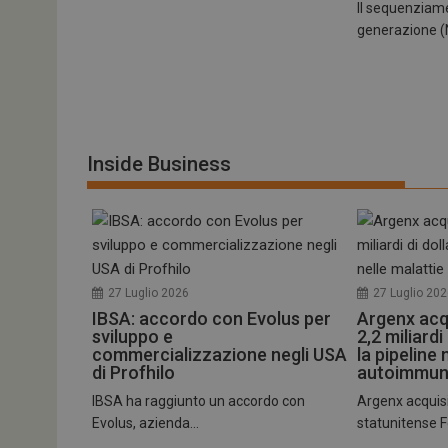
tracking-sites-
Il sequenziam
ironfish-tracking-
generazione (N
enable
CookieScriptConse
Inside Business
NOME
__Secure-ROLLOU
tracking-sites-ironf
tracking-named-en
27 Luglio 2026
27 Luglio 20
IBSA: accordo con Evolus per
Argenx acq
__Secure-YNID
sviluppo e
2,2 miliardi
commercializzazione negli USA
la pipeline 
di Profhilo
autoimmun
IBSA ha raggiunto un accordo con
Argenx acquisi
VISITOR_PRIVACY_
Evolus, azienda...
statunitense Fo