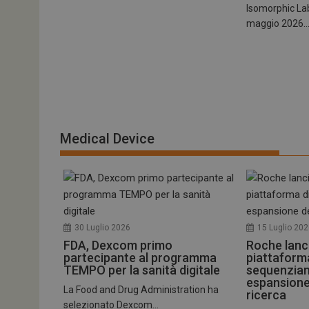
Isomorphic Lab
maggio 2026..
ARRAffinitySameSit
PHPSESSID
Medical Device
tracking-sites-
ironfish-session-id
ARRAffinity
30 Luglio 2026
15 Luglio 20
FDA, Dexcom primo
Roche lanc
partecipante al programma
piattaform
TEMPO per la sanità digitale
sequenzia
espansione
_ga_Z2VT792F98
La Food and Drug Administration ha
ricerca
selezionato Dexcom...