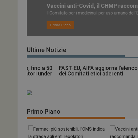
Vaccini anti-Covid, il CHMP raccomanda 
Il Comitato per i medicinali per uso umano dell’EMA,...
Primo Piano
Ultime Notizie
FAST-EU, AIFA aggiorna l’elenco
FDA, Dexcom primo
dei Comitati etici aderenti
partecipante al pro
TEMPO per la sanità d
Primo Piano