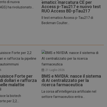
www.dailyhealthindustry.it
4
Questo cookie è impostato dall'applic
ematici: marcatura CE per
ento di nuova
settimane
il sistema di tracking anonimo.
Access p-Tau217 e nuovo test
GS) ha rivoluzionato...
2 giorni
RUO Access BD-pTau217
nt
5 mesi 3
Questo cookie viene utilizzato dal ser
CookieScript
Il test ematico Access p-Tau217 di
settimane
Script.com per ricordare le preferenz
www.dailyhealthindustry.it
cookie dei visitatori. È necessario che
Beckman Coulter...
di Cookie-Script.com funzioni corret
FORNITORE / DOMINIO
SCADENZA
DESCRIZIONE
T_TOKEN
.youtube.com
5 mesi 4
Questo cookie è impostato d
settimane
gestione dell'autenticazione e
personalizzazione dell’esperi
ish-
www.dailyhealthindustry.it
4
Questo cookie è impostato da
able
settimane
abilitare il sistema di tracking
2 giorni
utenti loggato con identity p
26
21 Luglio 2026
uisisce Forte per
BMS e NVIDIA: nasce il sistema
.youtube.com
5 mesi 4
Questo cookie è impostato d
 di dollari e rafforza
di AI centralizzato per la
settimane
tenere traccia delle preferenze
video di Youtube incorporati 
nelle malattie
ricerca farmaceutica
determinare se il visitatore de
i
utilizzando la nuova o la vec
La corsa all’intelligenza artificiale nel
dell'interfaccia di Youtube.
sce la biotech
settore farmaceutico entra...
METADATA
5 mesi 4
Questo cookie viene utilizza
YouTube
rte per 2,2...
settimane
le scelte di consenso e privacy
.youtube.com