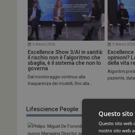
5 Marzo 2026
5 Marzo 202
Excellence Show 3/AI in sanità:
Excellence
il rischio non è l’algoritmo che
opinioni? L
sbaglia, è il sistema che non lo
della vita r
governa
Algoritmi predi
Dal monitoraggio continuo alla
paziente, datase
trasparenza dei modelli, fino alla...
Lifescience People
Questo sito 
Questo sito web ut
nostro sito web ac