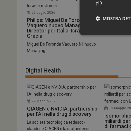
più
28 Luglio 20
Sarepta no
29 Luglio 2026
Severino 
MOSTRA DET
Philips: Miguel De Foronda
Vaquero nuovo Managing
La biotech st
Director per Italia, Israele e
Therapeutics 
Grecia
Miguel De Foronda Vaquero è il nuovo
Managing...
Digital Health
I cookie necessari con
e l'accesso alle aree 
22 Maggio 2026
NOME
QIAGEN e NVIDIA, partnership
13 Maggio 2
_ga
per l’AI nella drug discovery
Isomorphic
miliardi pe
La società tecnologica tedesco-
di farmaci 
olandese QIAGEN e la statunitense...