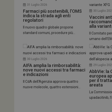
31 Luglio 2026
Farmaci più sostenibili, l’OMS
30 Luglio 20
indica la strada agli enti
Vaccini ant
regolatori
raccomand
alla varian
Il nuovo quadro globale propone
standard comuni, procedure più...
Il Comitato per
umano dell’EMA
30 Luglio 2026
AIFA amplia la rimborsabilità:
29 Luglio 20
nove nuovi accessi tra farmaci
AbbVie: la
e indicazioni
europea ap
per il trat
Il CdA dell’Agenzia approva quattro
areata
nuove molecole, quattro estensioni...
La Commissio
upadacitinib, l’