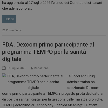
__Secure-ROLLOUT_TOKEN
.youtube.com
5 m
ha aggiornato al 27 luglio 2026 l’elenco dei Comitati etici italiani
sett
che aderiscono a…
LEGGI
Primo Piano
tracking-sites-ironfish-
www.dailyhealthindustry.it
tracking-named-enable
sett
2 g
FDA, Dexcom primo partecipante al
programma TEMPO per la sanità
digitale
30 Luglio 2026
Redazione
__Secure-YNID
.youtube.com
5 m
sett
La Food and Drug
Administration ha
selezionato Dexcom
come primo partecipante a TEMPO, il progetto pilota dedicato ai
dispositivi sanitari digitali per la gestione delle malattie croniche.
TEMPO, acronimo di Technology-Enabled Meaningful Patient