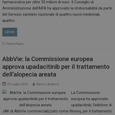
farmaceutica per oltre 55 milioni di euro. Il Consiglio di
VISITOR_INFO1_LIVE
5 m
Google LLC
Amministrazione dell’AIFA ha approvato la rimborsabilità da parte
sett
.youtube.com
del Servizio sanitario nazionale di quattro nuovi medicinali,
quattro…
LEGGI
Primo Piano
AbbVie: la Commissione europea
approva upadacitinib per il trattamento
dell’alopecia areata
29 Luglio 2026
Marco Landucci
La Commissione
europea ha approvato
upadacitinib, l’inibitore di
JAK di AbbVie commercializzato come Rinvoq, per il trattamento