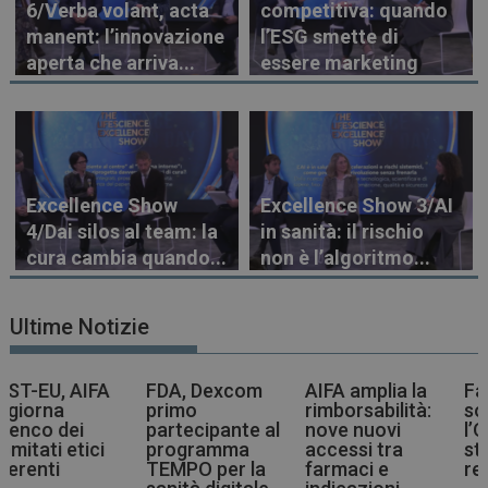
6/Verba volant, acta
competitiva: quando
manent: l’innovazione
l’ESG smette di
aperta che arriva...
essere marketing
Excellence Show
Excellence Show 3/AI
4/Dai silos al team: la
in sanità: il rischio
cura cambia quando...
non è l’algoritmo...
Ultime Notizie
FDA, Dexcom
AIFA amplia la
Farmaci più
primo
rimborsabilità:
sostenibili,
partecipante al
nove nuovi
l’OMS indica la
programma
accessi tra
strada agli enti
TEMPO per la
farmaci e
regolatori