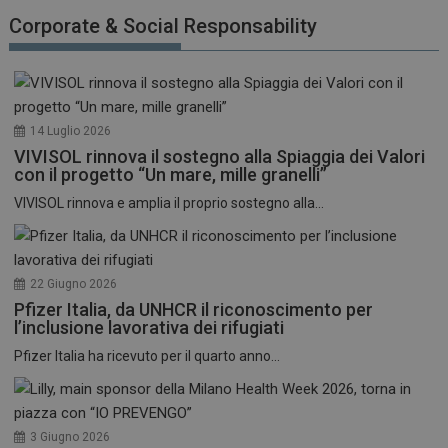
funzionare correttamente senza questi cookie.
Corporate & Social Responsability
NOME
FORNITORE / DOMINIO
SCADENZA
_ga
1 anno 1
Google LLC
mese
.dailyhealthindustry.it
14 Luglio 2026
VIVISOL rinnova il sostegno alla Spiaggia dei Valori
con il progetto “Un mare, mille granelli”
VIVISOL rinnova e amplia il proprio sostegno alla...
22 Giugno 2026
Pfizer Italia, da UNHCR il riconoscimento per
l’inclusione lavorativa dei rifugiati
Pfizer Italia ha ricevuto per il quarto anno...
3 Giugno 2026