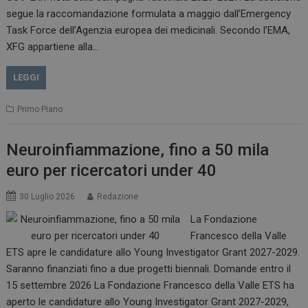
.www.dailyhealthindustry.it
segue la raccomandazione formulata a maggio dall’Emergency
Task Force dell’Agenzia europea dei medicinali. Secondo l’EMA,
XFG appartiene alla…
LEGGI
Primo Piano
Neuroinfiammazione, fino a 50 mila
euro per ricercatori under 40
_ga_Z2VT792F98
.dailyhealthindustry.it
1 anno 1
30 Luglio 2026
Redazione
mese
La Fondazione
Francesco della Valle
ETS apre le candidature allo Young Investigator Grant 2027-2029.
Saranno finanziati fino a due progetti biennali. Domande entro il
tracking-sites-
www.dailyhealthindustry.it
4
ironfish-tracking-
settimane
15 settembre 2026 La Fondazione Francesco della Valle ETS ha
enable
2 giorni
aperto le candidature allo Young Investigator Grant 2027-2029,