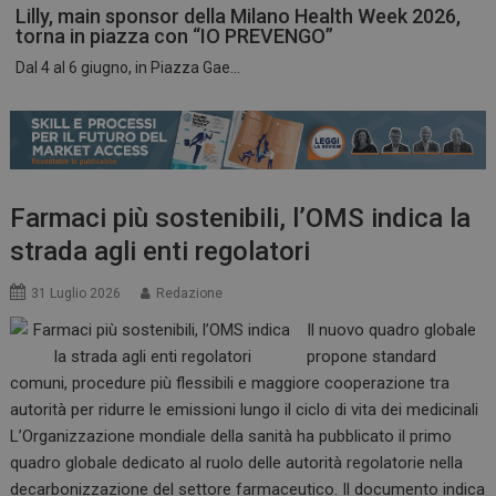
Lilly, main sponsor della Milano Health Week 2026,
torna in piazza con “IO PREVENGO”
Dal 4 al 6 giugno, in Piazza Gae...
ARRAffinitySameSite
Sessione
Microsoft Corporation
.www.dailyhealthindustry.it
Farmaci più sostenibili, l’OMS indica la
strada agli enti regolatori
31 Luglio 2026
Redazione
Il nuovo quadro globale
propone standard
comuni, procedure più flessibili e maggiore cooperazione tra
autorità per ridurre le emissioni lungo il ciclo di vita dei medicinali
L’Organizzazione mondiale della sanità ha pubblicato il primo
PHPSESSID
Sessione
PHP.net
quadro globale dedicato al ruolo delle autorità regolatorie nella
www.dailyhealthindustry.it
decarbonizzazione del settore farmaceutico. Il documento indica