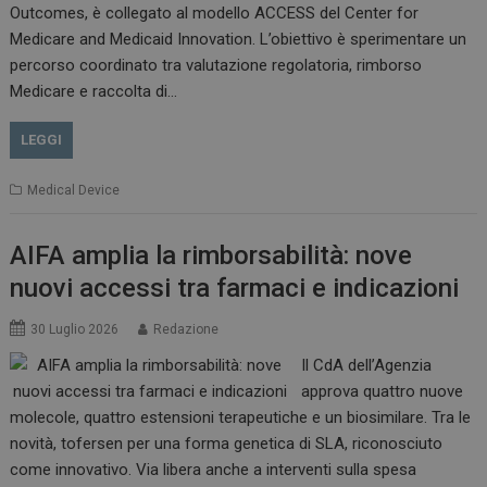
Outcomes, è collegato al modello ACCESS del Center for
Medicare and Medicaid Innovation. L’obiettivo è sperimentare un
percorso coordinato tra valutazione regolatoria, rimborso
Medicare e raccolta di…
VISITOR_PRIVACY_METADATA
5 m
YouTube
sett
.youtube.com
LEGGI
Medical Device
AIFA amplia la rimborsabilità: nove
nuovi accessi tra farmaci e indicazioni
30 Luglio 2026
Redazione
Il CdA dell’Agenzia
approva quattro nuove
YSC
Ses
Google LLC
molecole, quattro estensioni terapeutiche e un biosimilare. Tra le
.youtube.com
novità, tofersen per una forma genetica di SLA, riconosciuto
come innovativo. Via libera anche a interventi sulla spesa