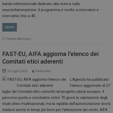
bando internazionale dedicato alla ricerca sulla
neuroinfiammazione. Il programma è rivolto a ricercatori e
CookieScriptConsent
5 mesi 3
ricercatrici fino a 40…
CookieScript
settimane
www.dailyhealthindustry.it
LEGGI
Patient Advocacy
FAST-EU, AIFA aggiorna l’elenco dei
Comitati etici aderenti
30 Luglio 2026
Redazione
L’Agenzia ha pubblicato
l’elenco aggiornato al 27
luglio dei Comitati etici coinvolti nel progetto pilota europeo. Il
percorso punta a concludere entro 70 giorni la valutazione degli
studi clinici multinazionali, ma la rapidità dell’autorizzazione dovrà
NOME
FORNITORE / DOMINIO
SCA
tradursi anche in tempi più brevi per l’attivazione dei centri. AIFA