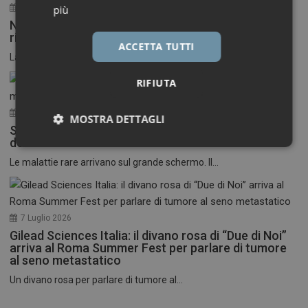
30 Luglio 2026
più
Neuroinfiammazione, fino a 50 mila euro per
ricercatori under 40
ACCETTA TUTTI
La Fondazione Francesco della Valle ETS apre le...
RIFIUTA
17 Luglio 2026
MOSTRA DETTAGLI
Stati Uniti: nasce il primo festival del cinema
dedicato alle malattie rare
Necessari
Marketing
Le malattie rare arrivano sul grande schermo. Il...
7 Luglio 2026
Gilead Sciences Italia: il divano rosa di “Due di Noi”
Necessari
Marketing
arriva al Roma Summer Fest per parlare di tumore
al seno metastatico
I cookie necessari contribuiscono a rendere fruibile il
Un divano rosa per parlare di tumore al...
sito web abilitandone funzionalità di base quali la
navigazione sulle pagine e l'accesso alle aree
protette del sito. Il sito web non è in grado di