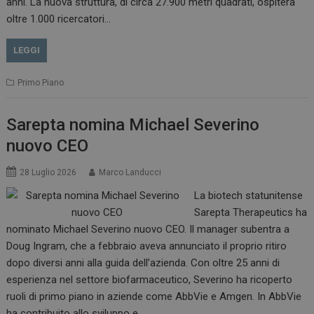
anni. La nuova struttura, di circa 27.900 metri quadrati, ospiterà
oltre 1.000 ricercatori…
LEGGI
Primo Piano
Sarepta nomina Michael Severino
nuovo CEO
28 Luglio 2026
Marco Landucci
La biotech statunitense
Sarepta Therapeutics ha
nominato Michael Severino nuovo CEO. Il manager subentra a
Doug Ingram, che a febbraio aveva annunciato il proprio ritiro
dopo diversi anni alla guida dell’azienda. Con oltre 25 anni di
esperienza nel settore biofarmaceutico, Severino ha ricoperto
ruoli di primo piano in aziende come AbbVie e Amgen. In AbbVie
ha contribuito allo sviluppo e…