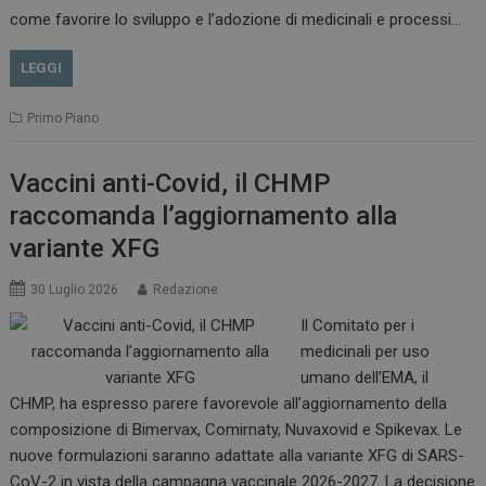
come favorire lo sviluppo e l’adozione di medicinali e processi…
LEGGI
Primo Piano
Vaccini anti-Covid, il CHMP
raccomanda l’aggiornamento alla
variante XFG
30 Luglio 2026
Redazione
Il Comitato per i
medicinali per uso
tracking-sites-
www.dailyhealthindustry.it
4
ironfish-session-id
settimane
umano dell’EMA, il
2 giorni
CHMP, ha espresso parere favorevole all’aggiornamento della
composizione di Bimervax, Comirnaty, Nuvaxovid e Spikevax. Le
nuove formulazioni saranno adattate alla variante XFG di SARS-
ARRAffinity
Sessione
Microsoft Corporation
CoV-2 in vista della campagna vaccinale 2026-2027. La decisione