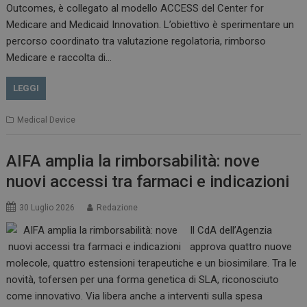
Outcomes, è collegato al modello ACCESS del Center for
Medicare and Medicaid Innovation. L’obiettivo è sperimentare un
percorso coordinato tra valutazione regolatoria, rimborso
Medicare e raccolta di…
VISITOR_PRIVACY_METADATA
5 m
YouTube
sett
.youtube.com
LEGGI
Medical Device
AIFA amplia la rimborsabilità: nove
nuovi accessi tra farmaci e indicazioni
30 Luglio 2026
Redazione
Il CdA dell’Agenzia
approva quattro nuove
YSC
Ses
Google LLC
molecole, quattro estensioni terapeutiche e un biosimilare. Tra le
.youtube.com
novità, tofersen per una forma genetica di SLA, riconosciuto
come innovativo. Via libera anche a interventi sulla spesa