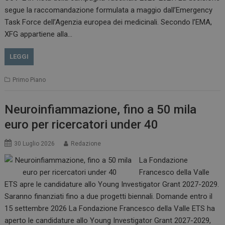
.www.dailyhealthindustry.it
segue la raccomandazione formulata a maggio dall’Emergency
Task Force dell’Agenzia europea dei medicinali. Secondo l’EMA,
XFG appartiene alla…
LEGGI
Primo Piano
Neuroinfiammazione, fino a 50 mila
euro per ricercatori under 40
_ga_Z2VT792F98
.dailyhealthindustry.it
1 anno 1
30 Luglio 2026
Redazione
mese
La Fondazione
Francesco della Valle
ETS apre le candidature allo Young Investigator Grant 2027-2029.
Saranno finanziati fino a due progetti biennali. Domande entro il
tracking-sites-
www.dailyhealthindustry.it
4
ironfish-tracking-
settimane
15 settembre 2026 La Fondazione Francesco della Valle ETS ha
enable
2 giorni
aperto le candidature allo Young Investigator Grant 2027-2029,