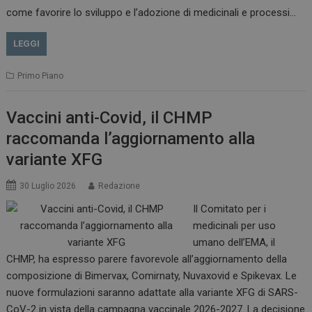
come favorire lo sviluppo e l’adozione di medicinali e processi…
LEGGI
Primo Piano
Vaccini anti-Covid, il CHMP
raccomanda l’aggiornamento alla
variante XFG
30 Luglio 2026
Redazione
Il Comitato per i
medicinali per uso
tracking-sites-
www.dailyhealthindustry.it
4
ironfish-session-id
settimane
umano dell’EMA, il
2 giorni
CHMP, ha espresso parere favorevole all’aggiornamento della
composizione di Bimervax, Comirnaty, Nuvaxovid e Spikevax. Le
nuove formulazioni saranno adattate alla variante XFG di SARS-
ARRAffinity
Sessione
Microsoft Corporation
CoV-2 in vista della campagna vaccinale 2026-2027. La decisione