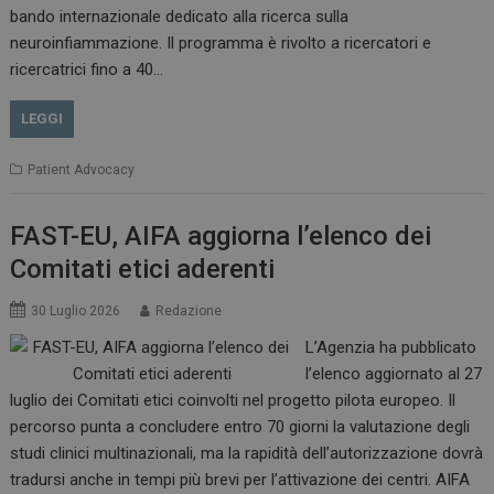
bando internazionale dedicato alla ricerca sulla
neuroinfiammazione. Il programma è rivolto a ricercatori e
CookieScriptConsent
5 mesi 3
ricercatrici fino a 40…
CookieScript
settimane
www.dailyhealthindustry.it
LEGGI
Patient Advocacy
FAST-EU, AIFA aggiorna l’elenco dei
Comitati etici aderenti
30 Luglio 2026
Redazione
L’Agenzia ha pubblicato
l’elenco aggiornato al 27
luglio dei Comitati etici coinvolti nel progetto pilota europeo. Il
percorso punta a concludere entro 70 giorni la valutazione degli
studi clinici multinazionali, ma la rapidità dell’autorizzazione dovrà
NOME
FORNITORE / DOMINIO
SCA
tradursi anche in tempi più brevi per l’attivazione dei centri. AIFA