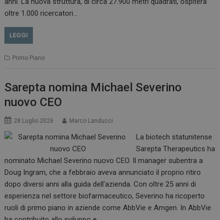
anni. La nuova struttura, di circa 27.900 metri quadrati, ospiterà
oltre 1.000 ricercatori…
LEGGI
Primo Piano
Sarepta nomina Michael Severino
nuovo CEO
28 Luglio 2026
Marco Landucci
La biotech statunitense
Sarepta Therapeutics ha
nominato Michael Severino nuovo CEO. Il manager subentra a
Doug Ingram, che a febbraio aveva annunciato il proprio ritiro
dopo diversi anni alla guida dell’azienda. Con oltre 25 anni di
esperienza nel settore biofarmaceutico, Severino ha ricoperto
ruoli di primo piano in aziende come AbbVie e Amgen. In AbbVie
ha contribuito allo sviluppo e…