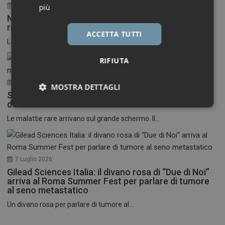
30 Luglio 2026
più
Neuroinfiammazione, fino a 50 mila euro per
ricercatori under 40
ACCETTA TUTTI
La Fondazione Francesco della Valle ETS apre le...
RIFIUTA
17 Luglio 2026
MOSTRA DETTAGLI
Stati Uniti: nasce il primo festival del cinema
dedicato alle malattie rare
Necessari
Marketing
Le malattie rare arrivano sul grande schermo. Il...
7 Luglio 2026
Gilead Sciences Italia: il divano rosa di “Due di Noi”
Necessari
Marketing
arriva al Roma Summer Fest per parlare di tumore
al seno metastatico
I cookie necessari contribuiscono a rendere fruibile il
Un divano rosa per parlare di tumore al...
sito web abilitandone funzionalità di base quali la
navigazione sulle pagine e l'accesso alle aree
protette del sito. Il sito web non è in grado di