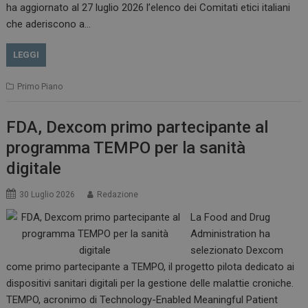
__Secure-ROLLOUT_TOKEN
.youtube.com
5 m
ha aggiornato al 27 luglio 2026 l’elenco dei Comitati etici italiani
sett
che aderiscono a…
LEGGI
Primo Piano
tracking-sites-ironfish-
www.dailyhealthindustry.it
tracking-named-enable
sett
2 g
FDA, Dexcom primo partecipante al
programma TEMPO per la sanità
digitale
30 Luglio 2026
Redazione
__Secure-YNID
.youtube.com
5 m
sett
La Food and Drug
Administration ha
selezionato Dexcom
come primo partecipante a TEMPO, il progetto pilota dedicato ai
dispositivi sanitari digitali per la gestione delle malattie croniche.
TEMPO, acronimo di Technology-Enabled Meaningful Patient