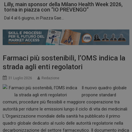
Lilly, main sponsor della Milano Health Week 2026,
torna in piazza con “IO PREVENGO”
Dal 4 al 6 giugno, in Piazza Gae...
ARRAffinitySameSite
Sessione
Microsoft Corporation
.www.dailyhealthindustry.it
Farmaci più sostenibili, l’OMS indica la
strada agli enti regolatori
31 Luglio 2026
Redazione
Il nuovo quadro globale
propone standard
comuni, procedure più flessibili e maggiore cooperazione tra
autorità per ridurre le emissioni lungo il ciclo di vita dei medicinali
L’Organizzazione mondiale della sanità ha pubblicato il primo
PHPSESSID
Sessione
PHP.net
quadro globale dedicato al ruolo delle autorità regolatorie nella
www.dailyhealthindustry.it
decarbonizzazione del settore farmaceutico. Il documento indica