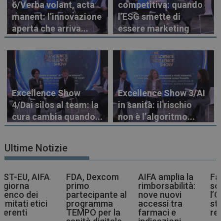
6/Verba volant, acta
competitiva: quando
manent: l’innovazione
l’ESG smette di
aperta che arriva...
essere marketing
Excellence Show
Excellence Show 3/AI
4/Dai silos al team: la
in sanità: il rischio
cura cambia quando...
non è l’algoritmo...
Ultime Notizie
FDA, Dexcom
AIFA amplia la
Farmaci più
primo
rimborsabilità:
sostenibili,
partecipante al
nove nuovi
l’OMS indica la
programma
accessi tra
strada agli enti
TEMPO per la
farmaci e
regolatori