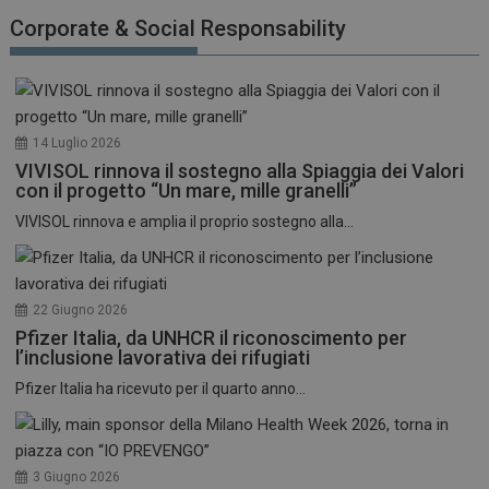
funzionare correttamente senza questi cookie.
Corporate & Social Responsability
NOME
FORNITORE / DOMINIO
SCADENZA
_ga
1 anno 1
Google LLC
mese
.dailyhealthindustry.it
14 Luglio 2026
VIVISOL rinnova il sostegno alla Spiaggia dei Valori
con il progetto “Un mare, mille granelli”
VIVISOL rinnova e amplia il proprio sostegno alla...
22 Giugno 2026
Pfizer Italia, da UNHCR il riconoscimento per
l’inclusione lavorativa dei rifugiati
Pfizer Italia ha ricevuto per il quarto anno...
3 Giugno 2026